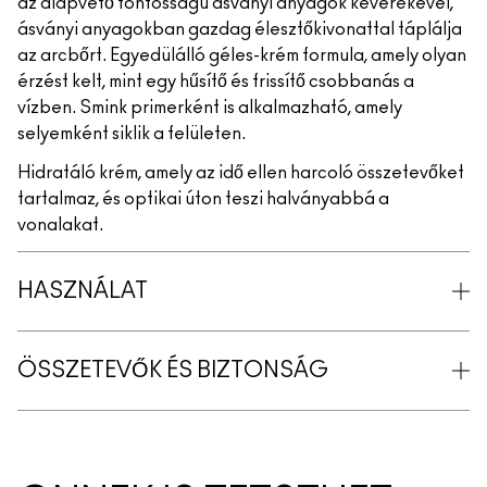
az alapvető fontosságú ásványi anyagok keverékével,
ásványi anyagokban gazdag élesztőkivonattal táplálja
az arcbőrt. Egyedülálló géles-krém formula, amely olyan
érzést kelt, mint egy hűsítő és frissítő csobbanás a
vízben. Smink primerként is alkalmazható, amely
selyemként siklik a felületen.
Hidratáló krém, amely az idő ellen harcoló összetevőket
tartalmaz, és optikai úton teszi halványabbá a
vonalakat.
HASZNÁLAT
ÖSSZETEVŐK ÉS BIZTONSÁG