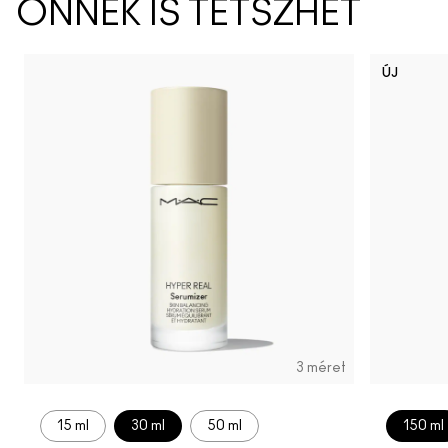
ÖNNEK IS TETSZHET
ÚJ
3 méret
15 ml
30 ml
50 ml
150 ml