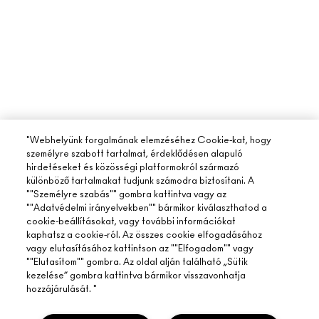
"Webhelyünk forgalmának elemzéséhez Cookie-kat, hogy
személyre szabott tartalmat, érdeklődésen alapuló
hirdetéseket és közösségi platformokról származó
különböző tartalmakat tudjunk számodra biztosítani. A
""Személyre szabás"" gombra kattintva vagy az
""Adatvédelmi irányelvekben"" bármikor kiválaszthatod a
cookie-beállításokat, vagy további információkat
kaphatsz a cookie-ról. Az összes cookie elfogadásához
vagy elutasításához kattintson az ""Elfogadom"" vagy
""Elutasítom"" gombra. Az oldal alján található „Sütik
kezelése” gombra kattintva bármikor visszavonhatja
hozzájárulását. "