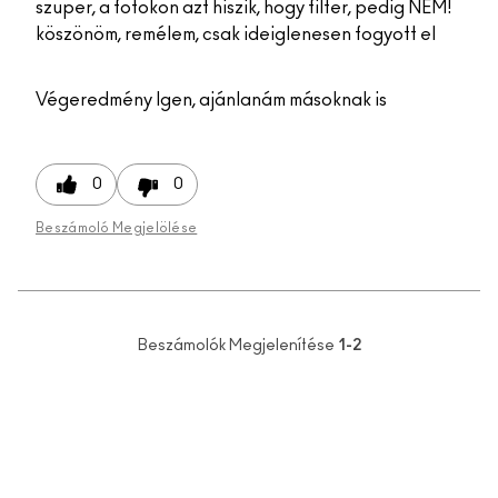
szuper, a fotokon azt hiszik, hogy filter, pedig NEM!
köszönöm, remélem, csak ideiglenesen fogyott el
Végeredmény
Igen, ajánlanám másoknak is
0
0
Beszámoló Megjelölése
Beszámolók Megjelenítése
1-2