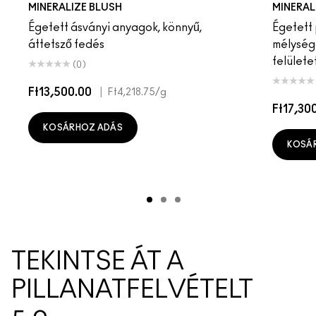
MINERALIZE BLUSH
MINERAL
Égetett ásványi anyagok, könnyű,
Égetett 
áttetsző fedés
mélység
felülete
(0)
Ft13,500.00
|
Ft4,218.75
/g
Ft17,30
KOSÁRHOZ ADÁS
KOSÁ
TEKINTSE ÁT A
PILLANATFELVÉTELT