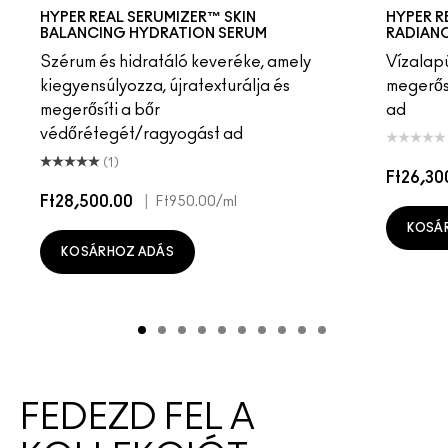
HYPER REAL SERUMIZER™ SKIN
HYPER R
BALANCING HYDRATION SERUM
RADIAN
Szérum és hidratáló keveréke, amely
Vízalapú
kiegyensúlyozza, újratexturálja és
megerősí
megerősíti a bőr
ad
védőrétegét/ragyogást ad
(1)
Ft26,30
Ft28,500.00
|
Ft950.00
/ml
KOSÁ
KOSÁRHOZ ADÁS
FEDEZD FEL A