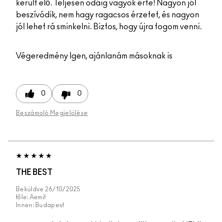
került elő. Teljesen odáig vagyok érte! Nagyon jól
beszívódik, nem hagy ragacsos érzetet, és nagyon
jól lehet rá sminkelni. Biztos, hogy újra fogom venni.
Végeredmény
Igen, ajánlanám másoknak is
0
0
Beszámoló Megjelölése
THE BEST
Beküldve
26/10/2025
tőle:
Aemit
Innen:
Budapest