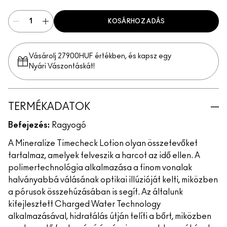
KOSÁRHOZ ADÁS
Vásárolj 27900HUF értékben, és kapsz egy
Nyári Vászontáskát!
TERMÉKADATOK
Befejezés:
Ragyogó
A Mineralize Timecheck Lotion olyan összetevőket
tartalmaz, amelyek felveszik a harcot az idő ellen. A
polimertechnológia alkalmazása a finom vonalak
halványabbá válásának optikai illúzióját kelti, miközben
a pórusok összehúzásában is segít. Az általunk
kifejlesztett Charged Water Technology
alkalmazásával, hidratálás útján telíti a bőrt, miközben