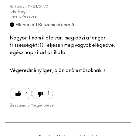
Beküldve
11/04/2022
tőle:
Regi
Innen:
Veszprém
Ellenörzött Beszámolókészítő
Nagyon finom illata van, megidézi a tenger
frissességét :)) Teljesen meg vagyok elégedve,
egész nap kitart az illata.
Végeredmény
Igen, ajánlanám másoknak is
4
1
Beszámoló Megjelölése