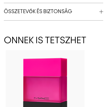
ÖSSZETEVŐK ÉS BIZTONSÁG
ÖNNEK IS TETSZHET