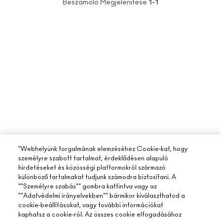
Beszámoló Megjelenítése
1-1
"Webhelyünk forgalmának elemzéséhez Cookie-kat, hogy
személyre szabott tartalmat, érdeklődésen alapuló
hirdetéseket és közösségi platformokról származó
különböző tartalmakat tudjunk számodra biztosítani. A
""Személyre szabás"" gombra kattintva vagy az
""Adatvédelmi irányelvekben"" bármikor kiválaszthatod a
cookie-beállításokat, vagy további információkat
kaphatsz a cookie-ról. Az összes cookie elfogadásához