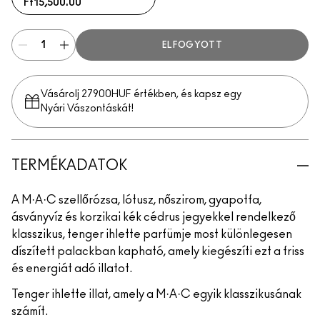
Ft15,500.00
ELFOGYOTT
Vásárolj 27900HUF értékben, és kapsz egy
Nyári Vászontáskát!
TERMÉKADATOK
A M·A·C szellőrózsa, lótusz, nőszirom, gyapotfa,
ásványvíz és korzikai kék cédrus jegyekkel rendelkező
klasszikus, tenger ihlette parfümje most különlegesen
díszített palackban kapható, amely kiegészíti ezt a friss
és energiát adó illatot.
Tenger ihlette illat, amely a M·A·C egyik klasszikusának
számít.