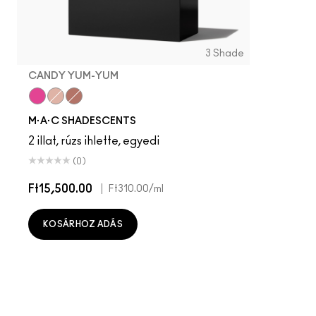
3 Shade
CANDY YUM-YUM
Candy Yum-Yum
Crème D'Nude
Velvet Teddy
M·A·C SHADESCENTS
2 illat, rúzs ihlette, egyedi
(0)
Ft15,500.00
|
Ft310.00
/ml
KOSÁRHOZ ADÁS