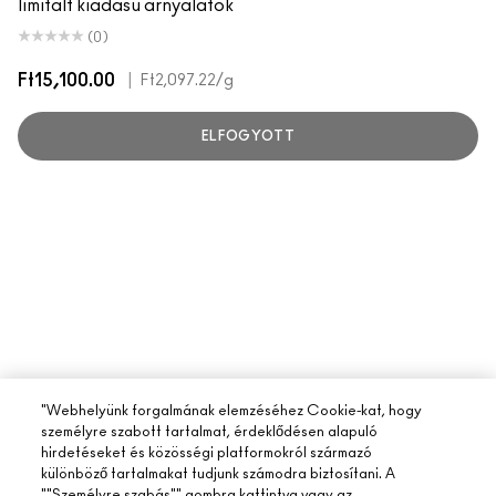
limitált kiadású árnyalatok
(0)
Ft15,100.00
|
Ft2,097.22
/g
ELFOGYOTT
"Webhelyünk forgalmának elemzéséhez Cookie-kat, hogy
személyre szabott tartalmat, érdeklődésen alapuló
hirdetéseket és közösségi platformokról származó
különböző tartalmakat tudjunk számodra biztosítani. A
""Személyre szabás"" gombra kattintva vagy az