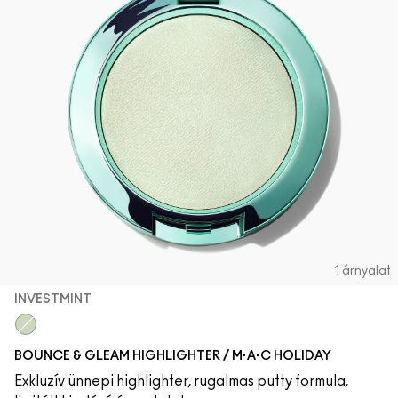
AZ ARCRA VALÓ ÖSSZES TERMÉK
Mini M·A·C
AZ ÖSSZES ECSET
A SZEMRE VALÓ ÖSSZES TERMÉK
1 árnyalat
INVESTMINT
InvestMint
BOUNCE & GLEAM HIGHLIGHTER / M·A·C HOLIDAY
Exkluzív ünnepi highlighter, rugalmas putty formula,