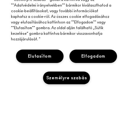
""Adatvédelmi irányelvekben"" bármikor kiválaszthatod a
cookie-beállításokat, vagy további információkat
kaphatsz a cookie-ról. Az összes cookie elfogadásához
vagy elutasításához kattintson az ""Elfogadom"" vagy
""Elutasítom"" gombra. Az oldal alján található „Sütik
kezelése” gombra kattintva bármikor visszavonhatja
hozzájárulását. "
Elutasítom
Elfogadom
Személyre szabás
A MAC ÁTTEKINTÉSE
TÖRTÉNETÜNK
ONLINE VÁSÁRLÁS
MŰVÉSZET
SAJÁT FIÓKOM
M A C VIVA GLAM
SEGÍTSÉGRE VAN SZÜKSÉGED?
IRATKOZZ FEL AZ E-MAILEKRE
TUDATOS SZÉPSÉGÁPOLÁS