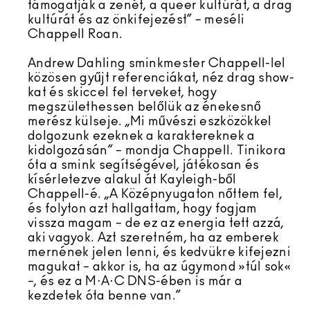
támogatják a zenét, a queer kultúrát, a drag
kultúrát és az önkifejezést” – meséli
Chappell Roan.
Andrew Dahling sminkmester Chappell-lel
közösen gyűjt referenciákat, néz drag show-
kat és skiccel fel terveket, hogy
megszülethessen belőlük az énekesnő
merész külseje. „Mi művészi eszközökkel
dolgozunk ezeknek a karaktereknek a
kidolgozásán” – mondja Chappell. Tinikora
óta a smink segítségével, játékosan és
kísérletezve alakul át Kayleigh-ből
Chappell-é. „A Középnyugaton nőttem fel,
és folyton azt hallgattam, hogy fogjam
vissza magam – de ez az energia tett azzá,
aki vagyok. Azt szeretném, ha az emberek
mernének jelen lenni, és kedvükre kifejezni
magukat – akkor is, ha az úgymond »túl sok«
–, és ez a M·A·C DNS-ében is már a
kezdetek óta benne van.”