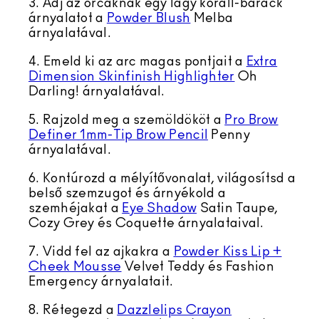
3. Adj az orcáknak egy lágy korall-barack
árnyalatot a
Powder Blush
Melba
árnyalatával.
4. Emeld ki az arc magas pontjait a
Extra
Dimension Skinfinish Highlighter
Oh
Darling! árnyalatával.
5. Rajzold meg a szemöldököt a
Pro Brow
Definer 1mm-Tip Brow Pencil
Penny
árnyalatával.
6. Kontúrozd a mélyítővonalat, világosítsd a
belső szemzugot és árnyékold a
szemhéjakat a
Eye Shadow
Satin Taupe,
Cozy Grey és Coquette árnyalataival.
7. Vidd fel az ajkakra a
Powder Kiss Lip +
Cheek Mousse
Velvet Teddy és Fashion
Emergency árnyalatait.
8. Rétegezd a
Dazzlelips Crayon