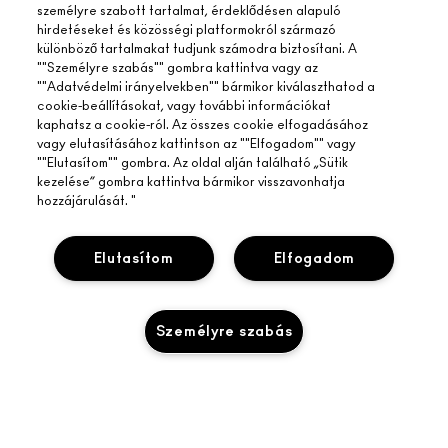
személyre szabott tartalmat, érdeklődésen alapuló
hirdetéseket és közösségi platformokról származó
különböző tartalmakat tudjunk számodra biztosítani. A
""Személyre szabás"" gombra kattintva vagy az
""Adatvédelmi irányelvekben"" bármikor kiválaszthatod a
cookie-beállításokat, vagy további információkat
kaphatsz a cookie-ról. Az összes cookie elfogadásához
vagy elutasításához kattintson az ""Elfogadom"" vagy
""Elutasítom"" gombra. Az oldal alján található „Sütik
kezelése” gombra kattintva bármikor visszavonhatja
A MAC ÁTTEKINTÉSE
hozzájárulását. "
TÖRTÉNETÜNK
ONLINE VÁSÁRLÁS
MŰVÉSZET
Elutasítom
Elfogadom
SAJÁT FIÓKOM
M A C VIVA GLAM
SEGÍTSÉGRE VAN SZÜKSÉGED?
IRATKOZZ FEL AZ E-MAILEKRE
TUDATOS SZÉPSÉGÁPOLÁS
Személyre szabás
RENDELÉSEM KÖVETÉSE
PROMÓCIÓK
KARRIER
A MAC ÜZLETED
GYIK
MAC PRO TAGSÁG
ÜZLETKERESŐ
VISSZAKÜLDÉS ÉS CSERE
ÁLLATKÍSÉRLETEK
ADATVÉDELEM ÉS FELTÉTELEK
SMINKSZOLGÁLTATÁS
SZÁLLÍTÁS