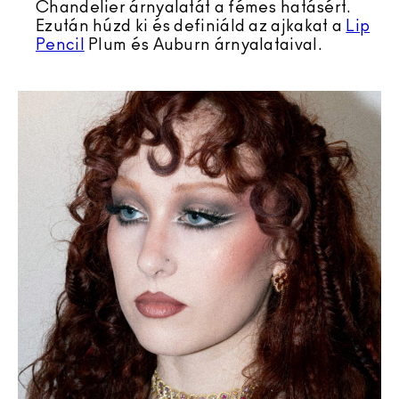
Chandelier árnyalatát a fémes hatásért.
Ezután húzd ki és definiáld az ajkakat a
Lip
Pencil
Plum és Auburn árnyalataival.