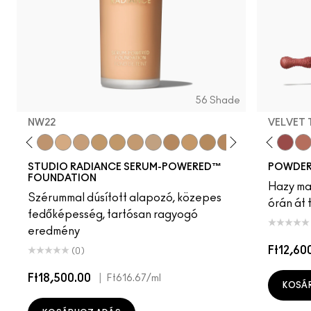
56 Shade
NW22
VELVET
20
NC25
C3.5
NW22
NW25
NC27
NC30
NC35
NC37
NC38
NW35
NC40
NC42
NW40
Creamsicle
NW43
Date Night
NW45
Mull It Ov
NC45
Velvet
NC
Wa
STUDIO RADIANCE SERUM-POWERED™
POWDER 
FOUNDATION
Hazy mat
Szérummal dúsított alapozó, közepes
órán át 
fedőképesség, tartósan ragyogó
eredmény
Ft12,60
(0)
Ft18,500.00
|
Ft616.67
/ml
KOSÁ