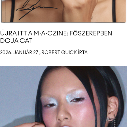
ÚJRA ITT A M·A·CZINE: FŐSZEREPBEN
DOJA CAT
2026. JANUÁR 27., ROBERT QUICK ÍRTA