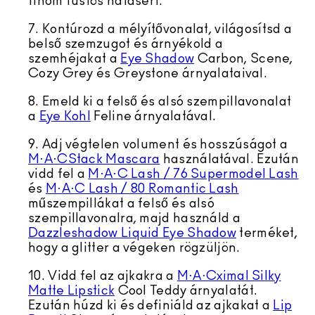
finom füstös hatásért.
7. Kontúrozd a mélyítővonalat, világosítsd a
belső szemzugot és árnyékold a
szemhéjakat a
Eye Shadow
Carbon, Scene,
Cozy Grey és Greystone árnyalataival.
8. Emeld ki a felső és alsó szempillavonalat
a
Eye Kohl
Feline árnyalatával.
9. Adj végtelen volument és hosszúságot a
M·A·CStack Mascara
használatával. Ezután
vidd fel a
M·A·C Lash / 76 Supermodel Lash
és
M·A·C Lash / 80 Romantic Lash
műszempillákat a felső és alsó
szempillavonalra, majd használd a
Dazzleshadow Liquid Eye Shadow
terméket,
hogy a glitter a végeken rögzüljön.
10. Vidd fel az ajkakra a
M·A·Cximal Silky
Matte Lipstick
Cool Teddy árnyalatát.
Ezután húzd ki és definiáld az ajkakat a
Lip