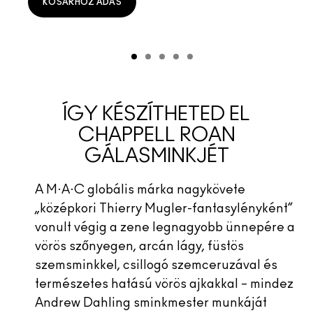
KOSÁRHOZ ADÁS
ÍGY KÉSZÍTHETED EL
CHAPPELL ROAN
GÁLASMINKJÉT
A M·A·C globális márka nagykövete
„középkori Thierry Mugler-fantasylényként”
vonult végig a zene legnagyobb ünnepére a
vörös szőnyegen, arcán lágy, füstös
szemsminkkel, csillogó szemceruzával és
természetes hatású vörös ajkakkal – mindez
Andrew Dahling sminkmester munkáját