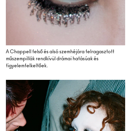
A Chappell felső és alsó szemhéjára felragasztott
műszempillák rendkívül drámai hatásúak és
figyelemfelkeltőek.