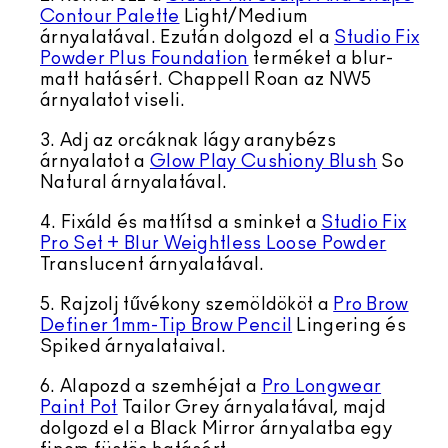
Contour Palette
Light/Medium
árnyalatával. Ezután dolgozd el a
Studio Fix
Powder Plus Foundation
terméket a blur-
matt hatásért. Chappell Roan az NW5
árnyalatot viseli.
3. Adj az orcáknak lágy aranybézs
árnyalatot a
Glow Play Cushiony Blush
So
Natural árnyalatával.
4. Fixáld és mattítsd a sminket a
Studio Fix
Pro Set + Blur Weightless Loose Powder
Translucent árnyalatával.
5. Rajzolj tűvékony szemöldököt a
Pro Brow
Definer 1mm-Tip Brow Pencil
Lingering és
Spiked árnyalataival.
6. Alapozd a szemhéjat a
Pro Longwear
Paint Pot
Tailor Grey árnyalatával, majd
dolgozd el a Black Mirror árnyalatba egy