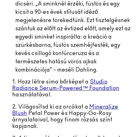
dicséri. „A sminknél érzéki, füstös és egy
kicsit a 90-es évek stílusát idéző
megjelenésre törekedtünk. Ezt tisztelgésnek
szántuk az előtt az évtized előtt, amely ezt az
egyedi sminket inspirálta: a kreáció a
szürkésbarna, füstös szemhéjfesték, egy
kevés csillogó kontúrceruza és a
természetes hatású vörös ajkak
kombinációja” – meséli Dahling.
1. Hozz létre sima bőrképet a
Studio
Radiance Serum-Powered™ Foundation
használatával.
2. Világosítsd ki az orcákat a
Mineralize
Blush
Petal Power és Happy-Go-Rosy
árnyalataival, hogy finom rózsás színt
kapjanak.