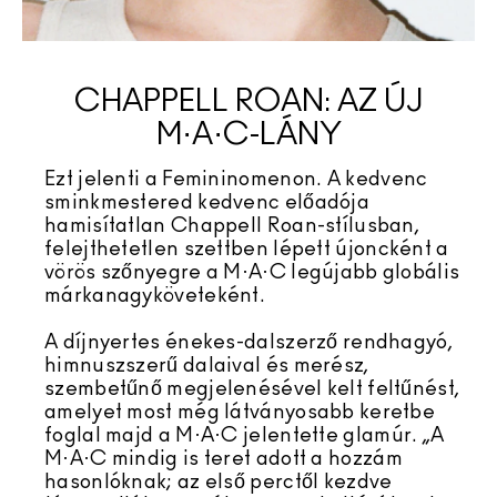
CHAPPELL ROAN: AZ ÚJ
M·A·C-LÁNY
Ezt jelenti a Femininomenon. A kedvenc
sminkmestered kedvenc előadója
hamisítatlan Chappell Roan-stílusban,
felejthetetlen szettben lépett újoncként a
vörös szőnyegre a M·A·C legújabb globális
márkanagyköveteként.
A díjnyertes énekes-dalszerző rendhagyó,
himnuszszerű dalaival és merész,
szembetűnő megjelenésével kelt feltűnést,
amelyet most még látványosabb keretbe
foglal majd a M·A·C jelentette glamúr. „A
M·A·C mindig is teret adott a hozzám
hasonlóknak; az első perctől kezdve