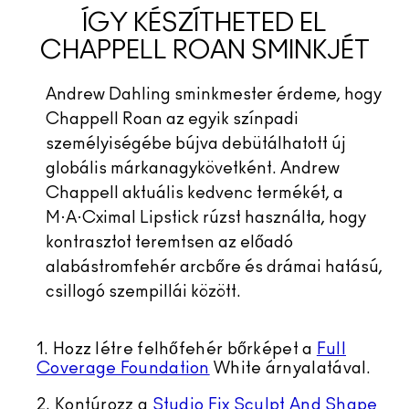
ÍGY KÉSZÍTHETED EL
CHAPPELL ROAN SMINKJÉT
Andrew Dahling sminkmester érdeme, hogy
Chappell Roan az egyik színpadi
személyiségébe bújva debütálhatott új
globális márkanagykövetként. Andrew
Chappell aktuális kedvenc termékét, a
M·A·Cximal Lipstick rúzst használta, hogy
kontrasztot teremtsen az előadó
alabástromfehér arcbőre és drámai hatású,
csillogó szempillái között.
1. Hozz létre felhőfehér bőrképet a
Full
Coverage Foundation
White árnyalatával.
2. Kontúrozz a
Studio Fix Sculpt And Shape