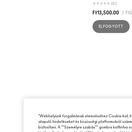
(0)
Ft13,500.00
|
Ft
ELFOGYOTT
"Webhelyünk forgalmának elemzéséhez Cookie-kat, ho
alapuló hirdetéseket és közösségi platformokról szár
biztosítani. A ""Személyre szabás"" gombra kattintva 