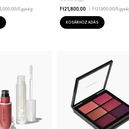
(0)
Ft21,800.00
|
12,000.00
/Egység
Ft21,800.00
/Egysé
KOSÁRHOZ ADÁS