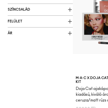
SZÍNCSALÁD
FELÜLET
ÁR
M·A·C X DOJA CA
KIT
Doja Cat ajakápoló
kiadású, kiváló ár
ceruza/matt rúzs