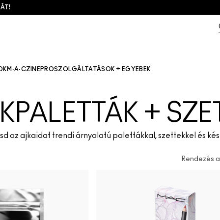
ÁT!
OK
M·A·CZINE
PRO
SZOLGÁLTATÁSOK + EGYEBEK
KPALETTÁK + SZE
d az ajkaidat trendi árnyalatú palettákkal, szettekkel és kés
Rendezés az