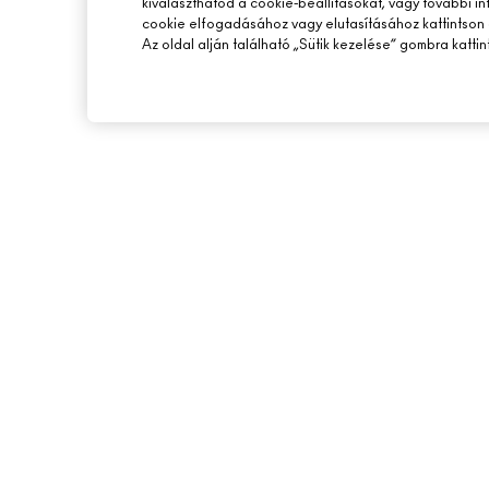
kiválaszthatod a cookie-beállításokat, vagy további i
cookie elfogadásához vagy elutasításához kattintson 
Az oldal alján található „Sütik kezelése” gombra kattin
A MAC ÁTTEKINTÉSE
ONLINE VÁSÁRLÁS
TÖRTÉNETÜNK
SAJÁT FIÓKOM
MŰVÉSZET
IRATKOZZ FEL AZ E-
M A C VIVA GLAM
PROMÓCIÓK
TUDATOS SZÉPSÉGÁPOLÁS
KARRIER
MAC PRO TAGSÁG
ÁLLATKÍSÉRLETEK
© Make-Up Art Cosmetics