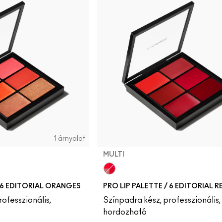
1 árnyalat
MULTI
MULTI
/ 6 EDITORIAL ORANGES
PRO LIP PALETTE / 6 EDITORIAL R
ofesszionális,
Színpadra kész, professzionális,
hordozható