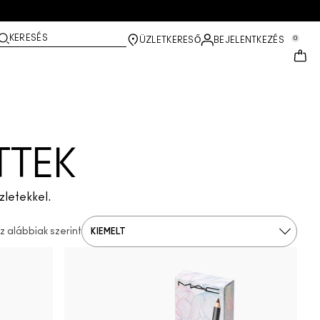
KERESÉS
0
ÜZLETKERESŐ
BEJELENTKEZÉS
TTEK
zletekkel.
 alábbiak szerint