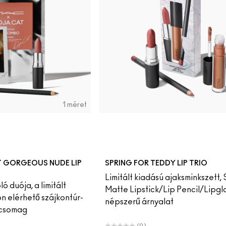
1 méret
T GORGEOUS NUDE LIP
SPRING FOR TEDDY LIP TRIO
Limitált kiadású ajaksminkszett, 
 duója, a limitált
Matte Lipstick/Lip Pencil/Lipgla
on elérhető szájkontúr-
népszerű árnyalat
 csomag