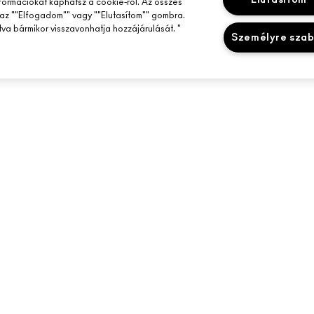
nformációkat kaphatsz a cookie-ról. Az összes
az ""Elfogadom"" vagy ""Elutasítom"" gombra.
tva bármikor visszavonhatja hozzájárulását. "
Személyre sza
SEGÍTSÉGRE VAN SZÜKSÉGED?
A MAC ÜZLETED
RENDELÉSEM KÖVETÉSE
ÜZLETKERESŐ
MAILEKRE
GYIK
SMINKSZOLGÁLT
VISSZAKÜLDÉS ÉS CSERE
FOGLALJ SMINK
SZÁLLÍTÁS
SAJÁT FIÓKOM
KAPCSOLAT A GYÁRTÓVAL
CHAT MOST
 Inc. - Estee Lauder Kereskedelmi KFT - M·A·C, Magyarország 1112 Budapest B