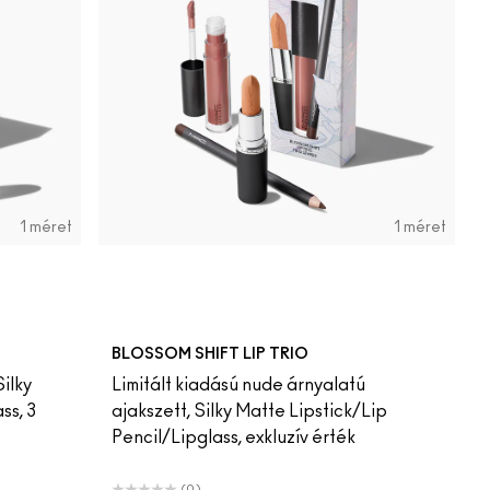
1 méret
1 méret
BLOSSOM SHIFT LIP TRIO
Silky
Limitált kiadású nude árnyalatú
ss, 3
ajakszett, Silky Matte Lipstick/Lip
Pencil/Lipglass, exkluzív érték