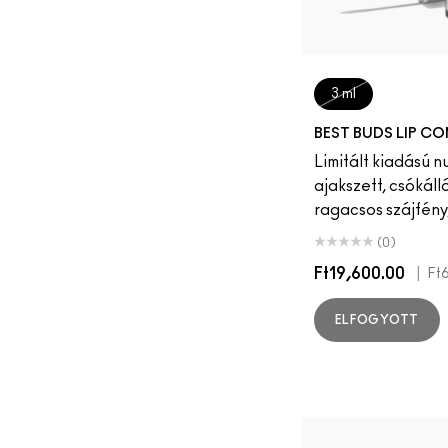
3 ml
BEST BUDS LIP C
Limitált kiadású 
ajakszett, csókál
ragacsos szájfény,
(0)
Ft19,600.00
|
Ft
ELFOGYOTT