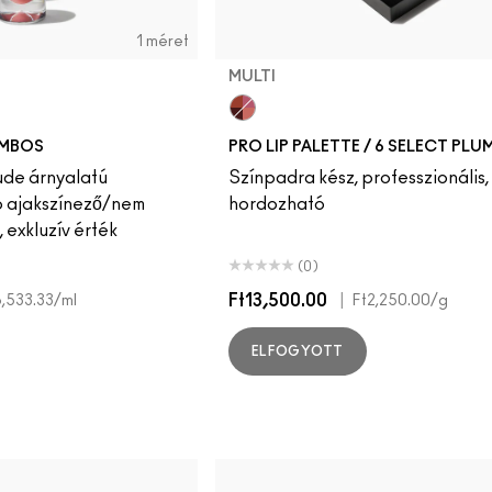
1 méret
MULTI
MULTI
OMBOS
PRO LIP PALETTE / 6 SELECT PLU
nude árnyalatú
Színpadra kész, professzionális,
ló ajakszínező/nem
hordozható
 exkluzív érték
(0)
Ft13,500.00
|
6,533.33
/ml
Ft2,250.00
/g
ELFOGYOTT