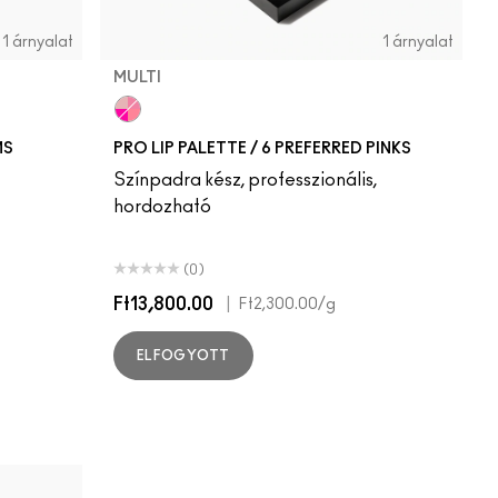
1 árnyalat
1 árnyalat
MULTI
MULTI
MS
PRO LIP PALETTE / 6 PREFERRED PINKS
Színpadra kész, professzionális,
hordozható
(0)
Ft13,800.00
|
Ft2,300.00
/g
ELFOGYOTT