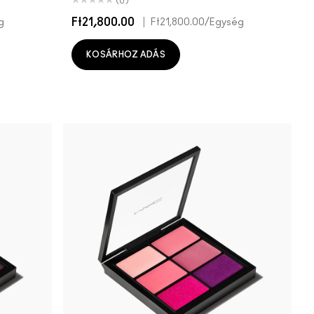
(0)
Ft21,800.00
|
g
Ft21,800.00
/Egység
KOSÁRHOZ ADÁS