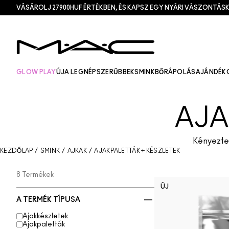
VÁSÁROLJ 27900HUF ÉRTÉKBEN, ÉS KAPSZ EGY NYÁRI VÁSZONTÁSK
GLOW PLAY
ÚJ
A LEGNÉPSZERŰBBEK
SMINK
BŐRÁPOLÁS
AJÁNDÉK
AJA
Kényeztes
KEZDŐLAP
/
SMINK
/
AJKAK
/
AJAKPALETTÁK + KÉSZLETEK
8 Termékek
ÚJ
A TERMÉK TÍPUSA
Ajakkészletek
Ajakpaletták