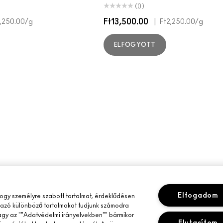
(0)
Ft13,500.00
|
2,250.00
/g
Ft2,250.00
/g
ELFOGYOTT
Elfogadom
gy személyre szabott tartalmat, érdeklődésen
mazó különböző tartalmakat tudjunk számodra
vagy az ""Adatvédelmi irányelvekben"" bármikor
Elutasítom