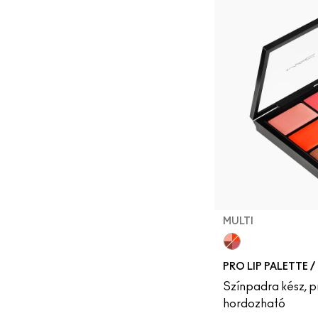
MULTI
MULTI
PRO LIP PALETTE 
Színpadra kész, pr
hordozható