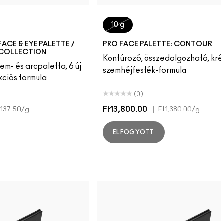
10 g
ACE & EYE PALETTE /
PRO FACE PALETTE: CONTOUR
COLLECTION
Kontúrozó, összedolgozható, kr
zem- és arcpaletta, 6 új
szemhéjfesték-formula
kciós formula
(0)
Ft13,800.00
|
,137.50
/g
Ft1,380.00
/g
ELFOGYOTT