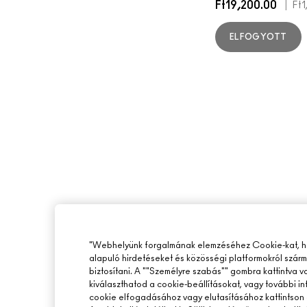
Ft19,200.00
|
Ft1
ELFOGYOTT
"Webhelyünk forgalmának elemzéséhez Cookie-kat, ho
alapuló hirdetéseket és közösségi platformokról szár
biztosítani. A ""Személyre szabás"" gombra kattintva 
kiválaszthatod a cookie-beállításokat, vagy további i
cookie elfogadásához vagy elutasításához kattintson 