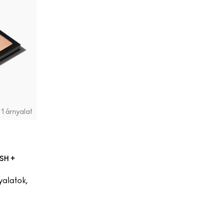
1 árnyalat
SH +
yalatok,