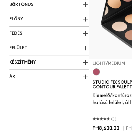
BŐRTÓNUS
ELŐNY
FEDÉS
FELÜLET
KÉSZÍTMÉNY
LIGHT/MEDIUM
ÁR
Light/Medium
STUDIO FIX SCUL
CONTOUR PALETT
Kiemelő/kontúroz
hatású felület; át
(3)
Ft18,600.00
|
Ft1