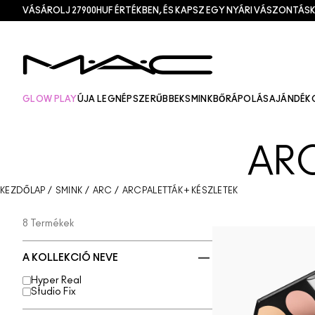
VÁSÁROLJ 27900HUF ÉRTÉKBEN, ÉS KAPSZ EGY NYÁRI VÁSZONTÁSK
GLOW PLAY
ÚJ
A LEGNÉPSZERŰBBEK
SMINK
BŐRÁPOLÁS
AJÁNDÉK
ARC
KEZDŐLAP
/
SMINK
/
ARC
/
ARCPALETTÁK + KÉSZLETEK
8 Termékek
A KOLLEKCIÓ NEVE
Hyper Real
Studio Fix