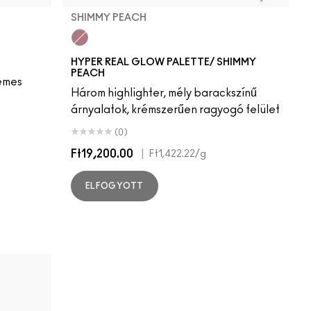
SHIMMY PEACH
Shimmy Peach
HYPER REAL GLOW PALETTE/ SHIMMY
PEACH
émes
Három highlighter, mély barackszínű
árnyalatok, krémszerűen ragyogó felület
(0)
Ft19,200.00
|
Ft1,422.22
/g
ELFOGYOTT