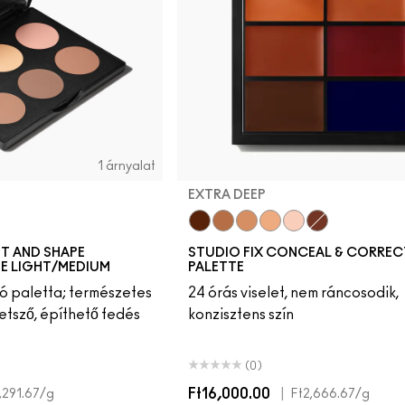
1 árnyalat
EXTRA DEEP
Extra Deep
Deep
Medium Deep
Medium
Light
Deep
PT AND SHAPE
STUDIO FIX CONCEAL & CORREC
E LIGHT/MEDIUM
PALETTE
ó paletta; természetes
24 órás viselet, nem ráncosodik,
tetsző, építhető fedés
konzisztens szín
(0)
Ft16,000.00
|
,291.67
/g
Ft2,666.67
/g