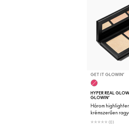
GET IT GLOWIN’
Get It Glowin’
HYPER REAL GLOW 
GLOWIN’
Három highlighter
krémszerűen ragy
(0)