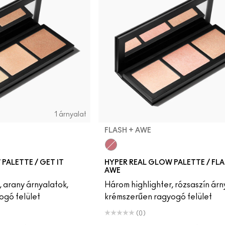
1 árnyalat
FLASH + AWE
Flash + Awe
PALETTE / GET IT
HYPER REAL GLOW PALETTE / FLA
AWE
, arany árnyalatok,
Három highlighter, rózsaszín árn
ogó felület
krémszerűen ragyogó felület
(0)