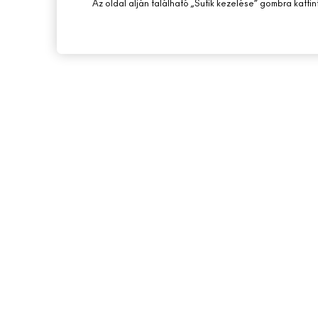
Az oldal alján található „Sütik kezelése” gombra kattin
A MAC ÁTTEKINTÉSE
ONLINE VÁSÁRLÁS
TÖRTÉNETÜNK
SAJÁT FIÓKOM
MŰVÉSZET
IRATKOZZ FEL AZ E-
M A C VIVA GLAM
PROMÓCIÓK
TUDATOS SZÉPSÉGÁPOLÁS
KARRIER
MAC PRO TAGSÁG
ÁLLATKÍSÉRLETEK
© Make-Up Art Cosmetics