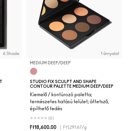
6 Shade
1 árnyalat
MEDIUM DEEP/DEEP
Medium Deep/Deep
T
STUDIO FIX SCULPT AND SHAPE
CONTOUR PALETTE MEDIUM DEEP/DEEP
Kiemelő / kontúrozó paletta;
természetes hatású felület; áttetsző,
építhető fedés
(0)
Ft18,600.00
|
Ft1,291.67
/g