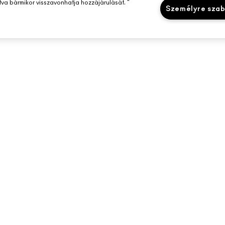
tva bármikor visszavonhatja hozzájárulását. "
Személyre sza
SEGÍTSÉGRE VAN SZÜKSÉGED?
A MAC ÜZLETED
RENDELÉSEM KÖVETÉSE
ÜZLETKERESŐ
MAILEKRE
GYIK
SMINKSZOLGÁLT
VISSZAKÜLDÉS ÉS CSERE
FOGLALJ SMINK
SZÁLLÍTÁS
SAJÁT FIÓKOM
KAPCSOLAT A GYÁRTÓVAL
CHAT MOST
 Inc. - Estee Lauder Kereskedelmi KFT - M·A·C, Magyarország 1112 Budapest B