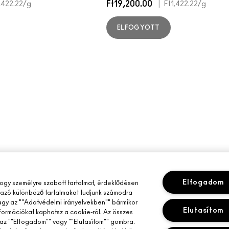
Ft19,200.00
|
,422.22
/g
Ft1,422.22
/g
ELFOGYOTT
Elfogadom
gy személyre szabott tartalmat, érdeklődésen
mazó különböző tartalmakat tudjunk számodra
vagy az ""Adatvédelmi irányelvekben"" bármikor
Elutasítom
nformációkat kaphatsz a cookie-ról. Az összes
az ""Elfogadom"" vagy ""Elutasítom"" gombra.