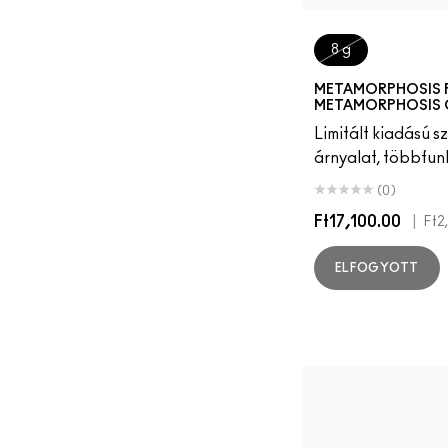
8 g
METAMORPHOSIS F
METAMORPHOSIS 
Limitált kiadású s
árnyalat, többfun
(0)
Ft17,100.00
|
Ft2
ELFOGYOTT