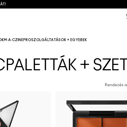
ÁT!
OK
M·A·CZINE
PRO
SZOLGÁLTATÁSOK + EGYEBEK
PALETTÁK + SZE
Rendezés az