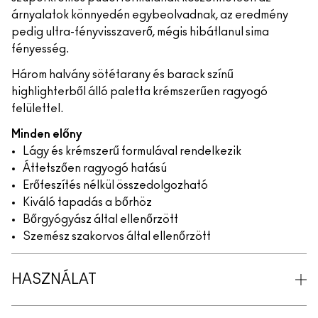
árnyalatok könnyedén egybeolvadnak, az eredmény
pedig ultra-fényvisszaverő, mégis hibátlanul sima
fényesség.
Három halvány sötétarany és barack színű
highlighterből álló paletta krémszerűen ragyogó
felülettel.
Minden előny
Lágy és krémszerű formulával rendelkezik
Áttetszően ragyogó hatású
Erőfeszítés nélkül összedolgozható
Kiváló tapadás a bőrhöz
Bőrgyógyász által ellenőrzött
Szemész szakorvos által ellenőrzött
HASZNÁLAT