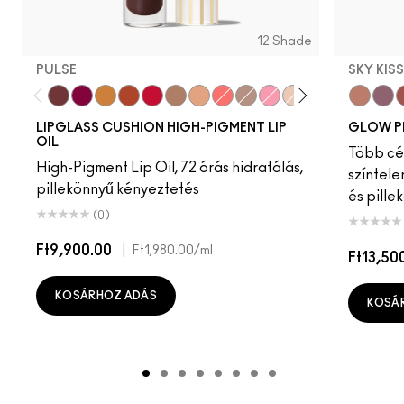
12 Shade
PULSE
SKY KIS
Pulse
Grapesicle
Yes!
Carbonated
Tantrum
Malt
Boy Bait
Slippery
Dressed To Dazzle
Yum Yum
Sugarrimmed
Mauvement
Sky Kiss
Suns
C
LIPGLASS CUSHION HIGH-PIGMENT LIP
GLOW P
OIL
Több cél
High-Pigment Lip Oil, 72 órás hidratálás,
színtele
pillekönnyű kényeztetés
és pille
(0)
Ft9,900.00
|
Ft1,980.00
/ml
Ft13,50
KOSÁRHOZ ADÁS
KOSÁ