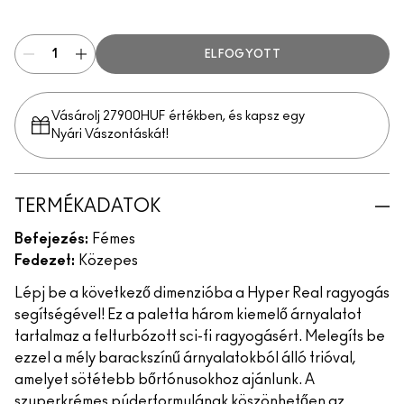
Shimmy Peach
ELFOGYOTT
Vásárolj 27900HUF értékben, és kapsz egy
Nyári Vászontáskát!
TERMÉKADATOK
Befejezés:
Fémes
Fedezet:
Közepes
Lépj be a következő dimenzióba a Hyper Real ragyogás
segítségével! Ez a paletta három kiemelő árnyalatot
tartalmaz a felturbózott sci-fi ragyogásért. Melegíts be
ezzel a mély barackszínű árnyalatokból álló trióval,
amelyet sötétebb bőrtónusokhoz ajánlunk. A
szuperkrémes púderformulának köszönhetően az