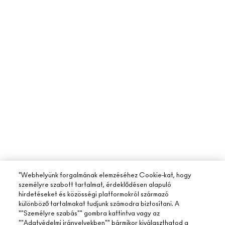
"Webhelyünk forgalmának elemzéséhez Cookie-kat, hogy
személyre szabott tartalmat, érdeklődésen alapuló
hirdetéseket és közösségi platformokról származó
különböző tartalmakat tudjunk számodra biztosítani. A
""Személyre szabás"" gombra kattintva vagy az
""Adatvédelmi irányelvekben"" bármikor kiválaszthatod a