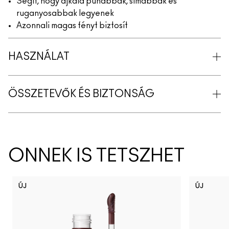
Segít, hogy ajkaid puhábbak, simábbak és
ruganyosabbak legyenek
Azonnali magas fényt biztosít
HASZNÁLAT
ÖSSZETEVŐK ÉS BIZTONSÁG
ÖNNEK IS TETSZHET
ÚJ
ÚJ