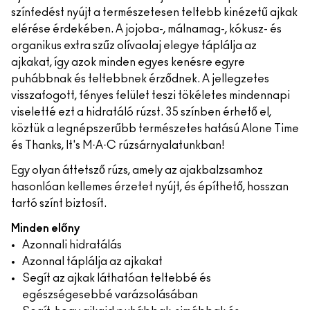
színfedést nyújt a természetesen teltebb kinézetű ajkak
elérése érdekében. A jojoba-, málnamag-, kókusz- és
organikus extra szűz olívaolaj elegye táplálja az
ajkakat, így azok minden egyes kenésre egyre
puhábbnak és teltebbnek érződnek. A jellegzetes
visszafogott, fényes felület teszi tökéletes mindennapi
viseletté ezt a hidratáló rúzst. 35 színben érhető el,
köztük a legnépszerűbb természetes hatású Alone Time
és Thanks, It's M·A·C rúzsárnyalatunkban!
Egy olyan áttetsző rúzs, amely az ajakbalzsamhoz
hasonlóan kellemes érzetet nyújt, és építhető, hosszan
tartó színt biztosít.
Minden előny
Azonnali hidratálás
Azonnal táplálja az ajkakat
Segít az ajkak láthatóan teltebbé és
egészségesebbé varázsolásában