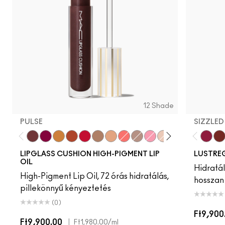
12 Shade
PULSE
SIZZLED
Pulse
Grapesicle
Yes!
Carbonated
Tantrum
Malt
Boy Bait
Slippery
Dressed To Dazzle
Yum Yum
Sugarrimmed
Mauvement
Zoomi
Ca
LIPGLASS CUSHION HIGH-PIGMENT LIP
LUSTREG
OIL
Hidratál
High-Pigment Lip Oil, 72 órás hidratálás,
hosszan 
pillekönnyű kényeztetés
(0)
Ft9,900
Ft9,900.00
|
Ft1,980.00
/ml