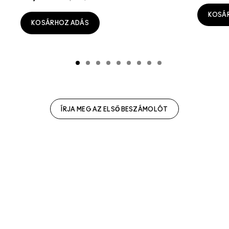
KOSÁ
KOSÁRHOZ ADÁS
ÍRJA MEG AZ ELSŐ BESZÁMOLÓT