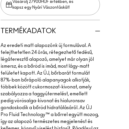
Vásárolj 27900HUF értékben, és
kapsz egy Nyári Vászontáskát!
TERMÉKADATOK
Az eredeti matt alapozónk új formulával. A
felejthetetlen 24 órás, rétegezhető fedésű,
légáteresztő alapozó, amelyet már olyan jól
ismersz, és a bőröd is imád, most lágy-matt
felületet kapott. Az ÚJ, bőrbarát formulát
87%-ban bőrápoló alapanyagok alkotják,
többek között cukormoszat-kivonat, amely
szabályozza a faggyútermelést, emellett
pedig vörösalga-kivonat és hialuronsav
gondoskodik a bőröd hidratálásáról. Az ÚJ
Pro Fluid Technology™ a bőrrel együtt mozog,
így az alapozó természetes megjelenést és
kellemes, könnyű viselést biztosít. Ráadásul az