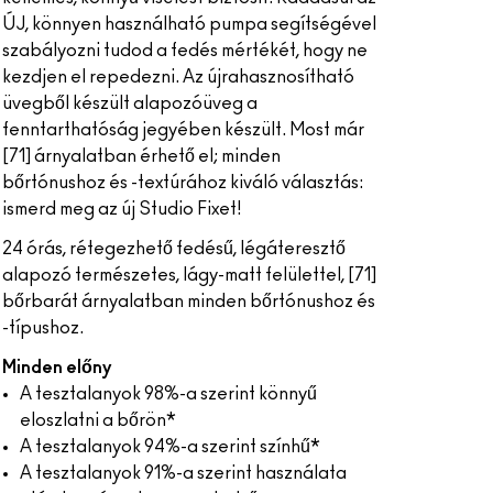
ÚJ, könnyen használható pumpa segítségével
szabályozni tudod a fedés mértékét, hogy ne
kezdjen el repedezni. Az újrahasznosítható
üvegből készült alapozóüveg a
fenntarthatóság jegyében készült. Most már
[71] árnyalatban érhető el; minden
bőrtónushoz és -textúrához kiváló választás:
ismerd meg az új Studio Fixet!
24 órás, rétegezhető fedésű, légáteresztő
alapozó természetes, lágy-matt felülettel, [71]
bőrbarát árnyalatban minden bőrtónushoz és
-típushoz.
Minden előny
A tesztalanyok 98%-a szerint könnyű
eloszlatni a bőrön*
A tesztalanyok 94%-a szerint színhű*
A tesztalanyok 91%-a szerint használata