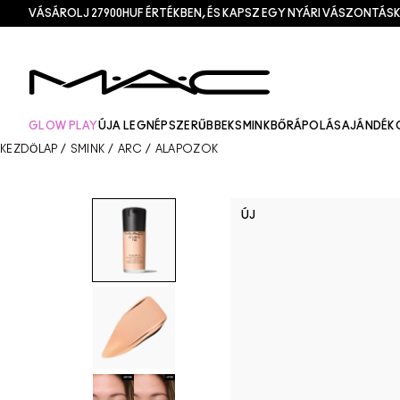
VÁSÁROLJ 27900HUF ÉRTÉKBEN, ÉS KAPSZ EGY NYÁRI VÁSZONTÁSK
GLOW PLAY
ÚJ
A LEGNÉPSZERŰBBEK
SMINK
BŐRÁPOLÁS
AJÁNDÉK
KEZDŐLAP
/
SMINK
/
ARC
/
ALAPOZÓK
ÚJ