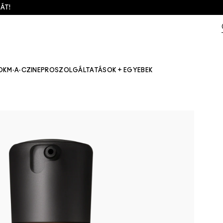
ÁT!
OK
M·A·CZINE
PRO
SZOLGÁLTATÁSOK + EGYEBEK