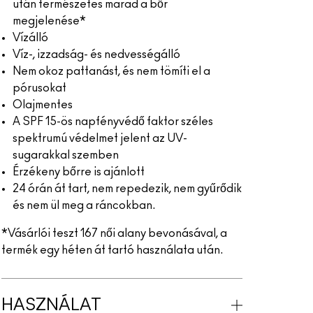
után természetes marad a bőr
megjelenése*
Vízálló
Víz-, izzadság- és nedvességálló
Nem okoz pattanást, és nem tömíti el a
pórusokat
Olajmentes
A SPF 15-ös napfényvédő faktor széles
spektrumú védelmet jelent az UV-
sugarakkal szemben
Érzékeny bőrre is ajánlott
24 órán át tart, nem repedezik, nem gyűrődik
és nem ül meg a ráncokban.
*Vásárlói teszt 167 női alany bevonásával, a
termék egy héten át tartó használata után.
HASZNÁLAT