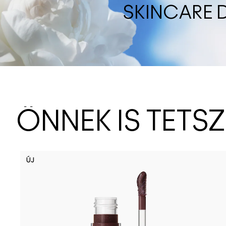
SKINCARE 
ÖNNEK IS TETS
ÚJ