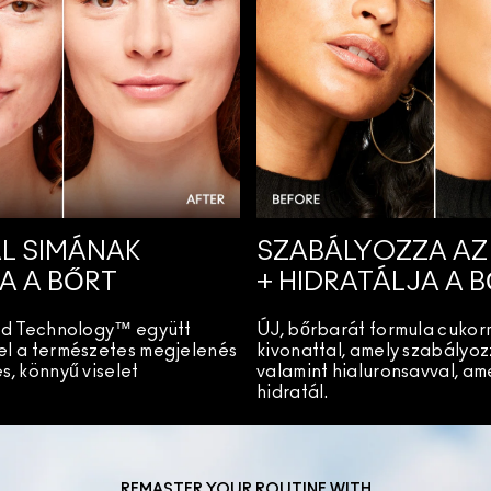
L SIMÁNAK
SZABÁLYOZZA AZ
A A BŐRT
+ HIDRATÁLJA A 
uid Technology™ együtt
ÚJ, bőrbarát formula cukor
el a természetes megjelenés
kivonattal, amely szabályozz
s, könnyű viselet
valamint hialuronsavval, am
hidratál.
REMASTER YOUR ROUTINE WITH