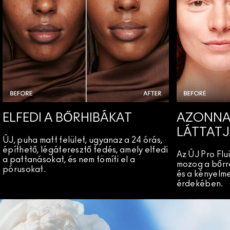
ELFEDI A BŐRHIBÁKAT
AZONNA
LÁTTATJ
ÚJ, puha matt felület, ugyanaz a 24 órás,
építhető, légáteresztő fedés, amely elfedi
Az ÚJ Pro Fl
a pattanásokat, és nem tömíti el a
mozog a bőrr
pórusokat.
és a kényelme
érdekében.