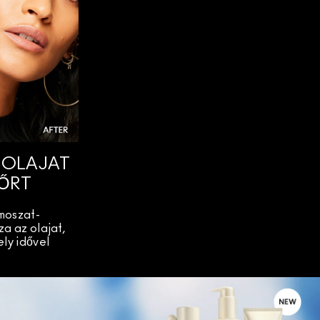
 OLAJAT
BŐRT
moszat-
a az olajat,
ely idővel