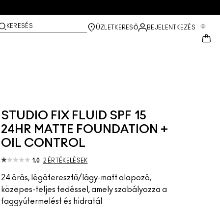
KERESÉS
0
ÜZLETKERESŐ
BEJELENTKEZÉS
STUDIO FIX FLUID SPF 15
24HR MATTE FOUNDATION +
OIL CONTROL
1.0
2 ÉRTÉKELÉSEK
24 órás, légáteresztő/lágy-matt alapozó,
közepes-teljes fedéssel, amely szabályozza a
faggyútermelést és hidratál