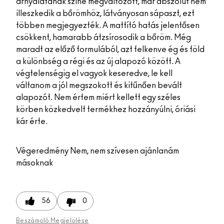
árnyalatának színe megváltozott, már abszolút nem
illeszkedik a bőrömhöz, látványosan sápaszt, ezt
többen megjegyezték. A mattító hatás jelentősen
csökkent, hamarabb átzsírosodik a bőröm. Még
maradt az előző formulából, azt felkenve ég és föld
a különbség a régi és az új alapozó között. A
végtelenségig el vagyok keseredve, le kell
váltanom a jól megszokott és kitűnően bevált
alapozót. Nem értem miért kellett egy széles
körben közkedvelt termékhez hozzányúlni, óriási
kár érte.
Végeredmény
Nem, nem szívesen ajánlanám
másoknak
56
0
Beszámoló Megjelölése