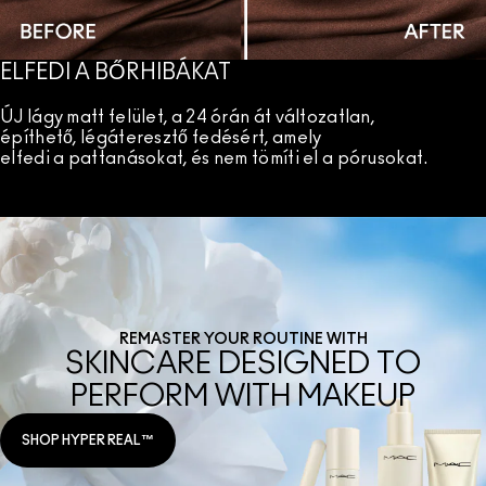
ELFEDI A BŐRHIBÁKAT
ÚJ lágy matt felület, a 24 órán át változatlan,
építhető, légáteresztő fedésért, amely
elfedi a pattanásokat, és nem tömíti el a pórusokat.
REMASTER YOUR ROUTINE WITH
SKINCARE DESIGNED TO
PERFORM WITH MAKEUP
SHOP HYPER REAL™