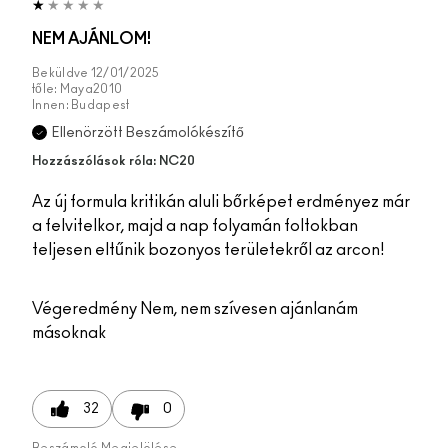
NEM AJÁNLOM!
Beküldve
12/01/2025
tőle:
Maya2010
Innen:
Budapest
Ellenörzött Beszámolókészítő
Hozzászólások róla: NC20
Az új formula kritikán aluli bőrképet erdményez már
a felvitelkor, majd a nap folyamán foltokban
teljesen eltűnik bozonyos területekről az arcon!
Végeredmény
Nem, nem szívesen ajánlanám
másoknak
32
0
Beszámoló Megjelölése