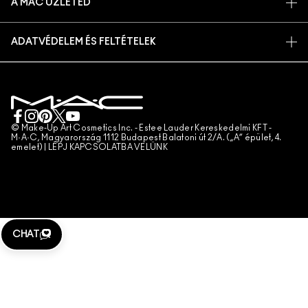
A MAC ÜZLETED
GYIK
MAC PRO TAGSÁG
ÜZLETKERESŐ
VISSZAKÜLDÉS ÉS CSERE
ÁLLATKÍSÉRLETEK
ADATVÉDELEM ÉS FELTÉTELEK
SMINKSZOLGÁLTATÁS
SZÁLLÍTÁS
ADATVÉDELMI SZABÁLYZAT
FOGLALJ SMINKSZOLGÁLTATÁST
SAJÁT FIÓKOM
FELHASZNÁLÁSI FELTÉTELEK
KAPCSOLAT A GYÁRTÓVAL
ÁLTALÁNOS SZERZŐDÉSI FELTÉTELEK
CHAT MOST
TERMÉKHAMISÍTÁS
© Make-Up Art Cosmetics Inc. - Estee Lauder Kereskedelmi KFT -
M·A·C, Magyarország 1112 Budapest Balatoni út 2/A. („A” épület, 4.
emelet) |
LÉPJ KAPCSOLATBA VELÜNK
TELEFONOS RENDELÉS
WEBHELY-SÜTIK KEZELÉSE
CHAT