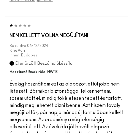
NEM KELLETT VOLNA MEGÚJÍTANI
Beküldve
06/12/2024
tőle:
Adri
Innen:
Budapest
Ellenörzött Beszámolókészítő
Hozzászólások róla: NW13
Évekig használtam ezt az alapozót, ettől jobb nem
létezett. Bármikor biztonsággal felkenhettem,
sosem ütött el, mindig tökéletesen fedett és tartott,
mindig meg lehetett bízni benne. Azt hiszem tavaly
megújították, pár napja már az új formulában kellett
megvennem. Az eredmény a végtelenségig
elkeserítő lett. Az évek óta jól bevált alapozó