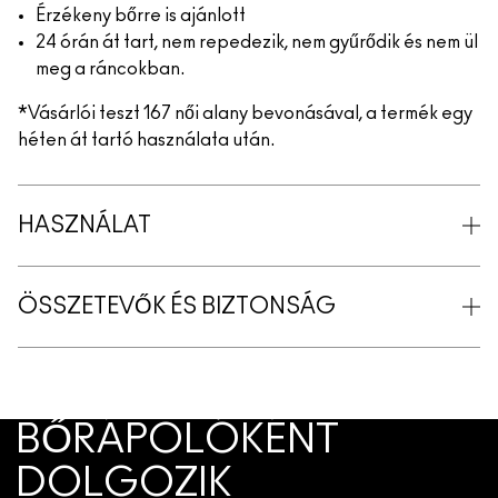
Érzékeny bőrre is ajánlott
24 órán át tart, nem repedezik, nem gyűrődik és nem ül
meg a ráncokban.
*Vásárlói teszt 167 női alany bevonásával, a termék egy
héten át tartó használata után.
HASZNÁLAT
ÖSSZETEVŐK ÉS BIZTONSÁG
BŐRÁPOLÓKÉNT
DOLGOZIK