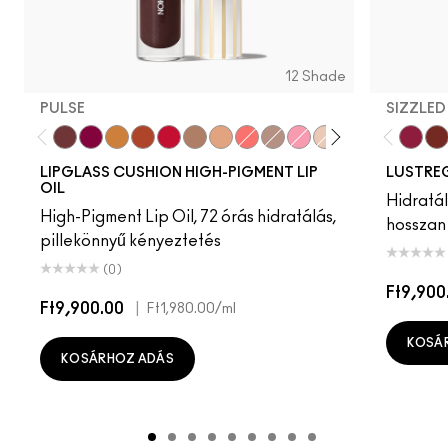
12 Shade
PULSE
SIZZLED
Pulse
Grapesicle
Yes!
Carbonated
Tantrum
Malt
Boy Bait
Slippery
Dressed To Dazzle
Yum Yum
Sugarrimmed
Mauvement
Zoomi
Ca
LIPGLASS CUSHION HIGH-PIGMENT LIP
LUSTREG
OIL
Hidratál
High-Pigment Lip Oil, 72 órás hidratálás,
hosszan 
pillekönnyű kényeztetés
(0)
Ft9,900
Ft9,900.00
|
Ft1,980.00
/ml
KOSÁ
KOSÁRHOZ ADÁS