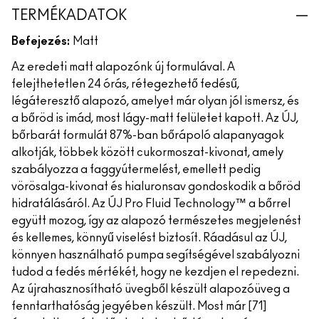
TERMÉKADATOK
Befejezés:
Matt
Az eredeti matt alapozónk új formulával. A
felejthetetlen 24 órás, rétegezhető fedésű,
légáteresztő alapozó, amelyet már olyan jól ismersz, és
a bőröd is imád, most lágy-matt felületet kapott. Az ÚJ,
bőrbarát formulát 87%-ban bőrápoló alapanyagok
alkotják, többek között cukormoszat-kivonat, amely
szabályozza a faggyútermelést, emellett pedig
vörösalga-kivonat és hialuronsav gondoskodik a bőröd
hidratálásáról. Az ÚJ Pro Fluid Technology™ a bőrrel
együtt mozog, így az alapozó természetes megjelenést
és kellemes, könnyű viselést biztosít. Ráadásul az ÚJ,
könnyen használható pumpa segítségével szabályozni
tudod a fedés mértékét, hogy ne kezdjen el repedezni.
Az újrahasznosítható üvegből készült alapozóüveg a
fenntarthatóság jegyében készült. Most már [71]