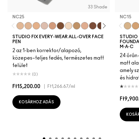
33 Shade
NC25
NC15
NC25
NW18
NW22
NW20
NW30
NC50
NC13
NC37
NC27
NW45
NC55
NW15
NW25
NW13
NC15
NC
NC
STUDIO FIX EVERY-WEAR ALL-OVER FACE
STUDIO 
PEN
FOUNDAT
M·A·C
2 az 1-ben korrektor/alapozó,
24 órán 
közepes–teljes fedés, természetes matt
matt ala
felület
amely s
(0)
és hidra
Ft15,200.00
|
Ft1,266.67
/ml
Ft9,900
KOSÁRHOZ ADÁS
KOSÁ