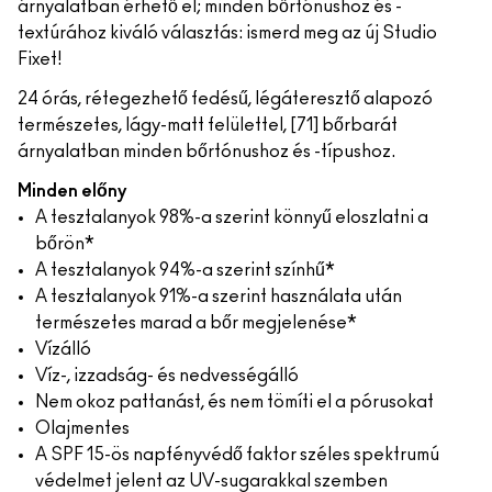
árnyalatban érhető el; minden bőrtónushoz és -
textúrához kiváló választás: ismerd meg az új Studio
Fixet!
24 órás, rétegezhető fedésű, légáteresztő alapozó
természetes, lágy-matt felülettel, [71] bőrbarát
árnyalatban minden bőrtónushoz és -típushoz.
Minden előny
A tesztalanyok 98%-a szerint könnyű eloszlatni a
bőrön*
A tesztalanyok 94%-a szerint színhű*
A tesztalanyok 91%-a szerint használata után
természetes marad a bőr megjelenése*
Vízálló
Víz-, izzadság- és nedvességálló
Nem okoz pattanást, és nem tömíti el a pórusokat
Olajmentes
A SPF 15-ös napfényvédő faktor széles spektrumú
védelmet jelent az UV-sugarakkal szemben