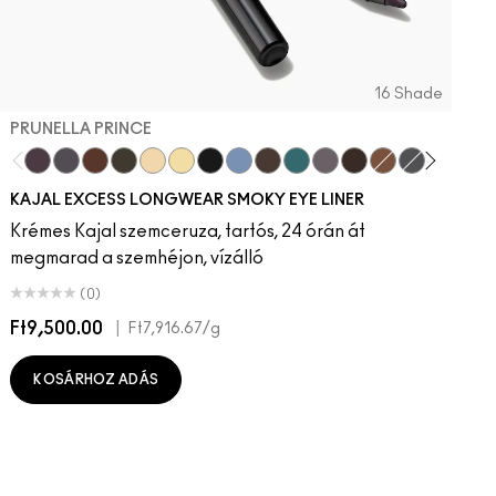
16 Shade
PRUNELLA PRINCE
Prunella Prince
New Number
Costa Niche
Archetaupe
Twinkle Toast
Ecru
Pitch
Iceflower
Vintage Teddy
Peacock
Smoked Quartz
Bark
HodgePodging
Storm Clou
Swamp
Dec
KAJAL EXCESS LONGWEAR SMOKY EYE LINER
Krémes Kajal szemceruza, tartós, 24 órán át
megmarad a szemhéjon, vízálló
(0)
Ft9,500.00
|
F
Ft7,916.67
/g
KOSÁRHOZ ADÁS