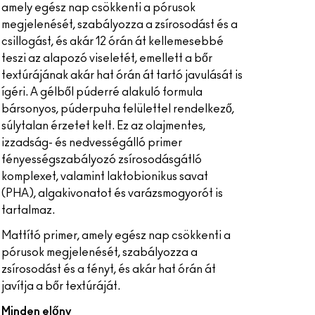
amely egész nap csökkenti a pórusok
megjelenését, szabályozza a zsírosodást és a
csillogást, és akár 12 órán át kellemesebbé
teszi az alapozó viseletét, emellett a bőr
textúrájának akár hat órán át tartó javulását is
ígéri. A gélből púderré alakuló formula
bársonyos, púderpuha felülettel rendelkező,
súlytalan érzetet kelt. Ez az olajmentes,
izzadság- és nedvességálló primer
fényességszabályozó zsírosodásgátló
komplexet, valamint laktobionikus savat
(PHA), algakivonatot és varázsmogyorót is
tartalmaz.
Mattító primer, amely egész nap csökkenti a
pórusok megjelenését, szabályozza a
zsírosodást és a fényt, és akár hat órán át
javítja a bőr textúráját.
Minden előny