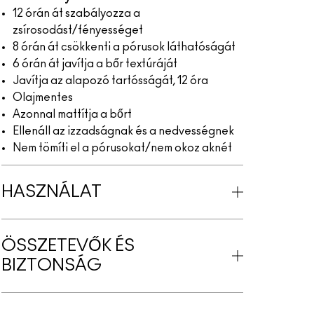
12 órán át szabályozza a
zsírosodást/fényességet
8 órán át csökkenti a pórusok láthatóságát
6 órán át javítja a bőr textúráját
Javítja az alapozó tartósságát, 12 óra
Olajmentes
Azonnal mattítja a bőrt
Ellenáll az izzadságnak és a nedvességnek
Nem tömíti el a pórusokat/nem okoz aknét
HASZNÁLAT
ÖSSZETEVŐK ÉS
BIZTONSÁG