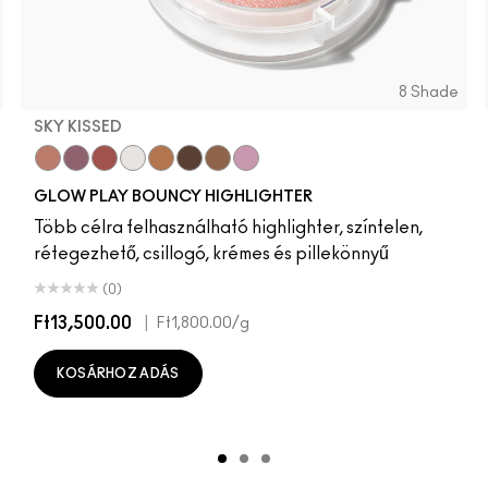
8 Shade
SKY KISSED
Sky Kissed
Sunset Drizzle
Cloud Candy
Wind Chill
Cloudburst
GlowZone
Sepia Skies
Stratus
GLOW PLAY BOUNCY HIGHLIGHTER
Több célra felhasználható highlighter, színtelen,
rétegezhető, csillogó, krémes és pillekönnyű
(0)
Ft13,500.00
|
Ft1,800.00
/g
KOSÁRHOZ ADÁS