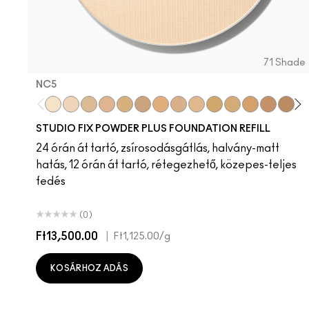
71 Shade
NC5​
63
NW45
NW58
NW20
NC5​
NW50
NC10​
NC17.5
NC15​
NC17
NC16​
NC60
NC17​
N18
NC18​
NW68
NC25​
NW40
NC27​
NC11.5
NC35​
NC15
NC37​
NW55
NC38​
NC55
NC40​
NC35
NC43.5​
NW18
NC44.
NC3
NC
N
STUDIO FIX POWDER PLUS FOUNDATION REFILL
24 órán át tartó, zsírosodásgátlás, halvány-matt
hatás, 12 órán át tartó, rétegezhető, közepes-teljes
fedés
(0)
Ft13,500.00
|
Ft1,125.00
/g
KOSÁRHOZ ADÁS