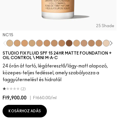
25 Shade
NC15
0
25​
W11
NW30​
NC15
NW33​
NC20
NW35​
NC25
NW40​
NC30
NW43​
NC35
NW44​
NC37
NW45​
NC40
NW46​
NC45
NW47​
NC50
NW48​
NW15
NW50​
NW20
NW53​
NW25
NW55​
NC41
NW57​
NW10
NW58​
NW13
NW60​
NC1
NW6
N
STUDIO FIX FLUID SPF 15 24HR MATTE FOUNDATION +
OIL CONTROL \ MINI M·A·C
24 órán át tartó, légáteresztő/lágy-matt alapozó,
közepes-teljes fedéssel, amely szabályozza a
faggyútermelést és hidratál
(2)
Ft9,900.00
|
F
Ft660.00
/ml
KOSÁRHOZ ADÁS