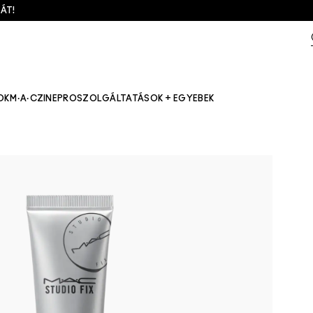
ÁT!
OK
M·A·CZINE
PRO
SZOLGÁLTATÁSOK + EGYEBEK