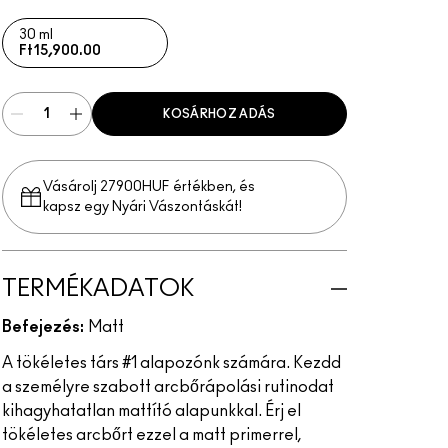
30 ml
Ft15,900.00
KOSÁRHOZ ADÁS
Vásárolj 27900HUF értékben, és
kapsz egy Nyári Vászontáskát!
TERMÉKADATOK
Befejezés:
Matt
A tökéletes társ #1 alapozónk számára. Kezdd
a személyre szabott arcbőrápolási rutinodat
kihagyhatatlan mattító alapunkkal. Érj el
tökéletes arcbőrt ezzel a matt primerrel,