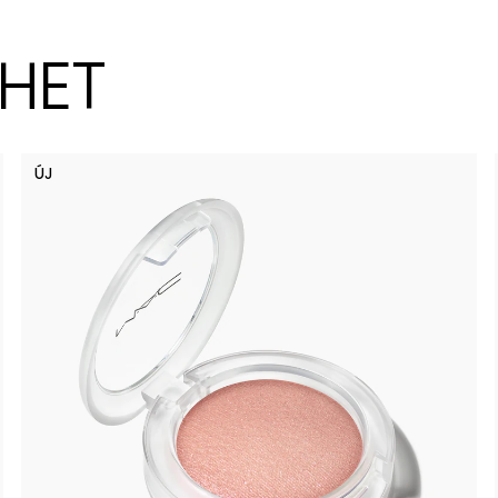
ZHET
ÚJ