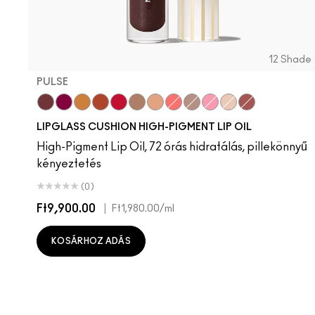
12 Shade
PULSE
Pulse
Grapesicle
Yes!
Carbonated
Tantrum
Malt
Boy Bait
Slippery
Dressed To Dazzle
Yum Yum
Sugarrimmed
Mauvement
LIPGLASS CUSHION HIGH-PIGMENT LIP OIL
High-Pigment Lip Oil, 72 órás hidratálás, pillekönnyű
kényeztetés
(0)
Ft9,900.00
|
Ft1,980.00
/ml
KOSÁRHOZ ADÁS