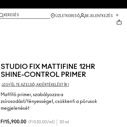
KERESÉS
0
ÜZLETKERESŐ
BEJELENTKEZÉS
STUDIO FIX MATTIFINE 12HR
SHINE-CONTROL PRIMER
LEGYÉL TE AZ ELSŐ, AKI ÉRTÉKELÉST ÍR !
Mattító primer, szabályozza a
zsírosodást/fényességet, csökkenti a pórusok
megjelenését
Ft15,900.00
Ft530.00
/ml
30 ml