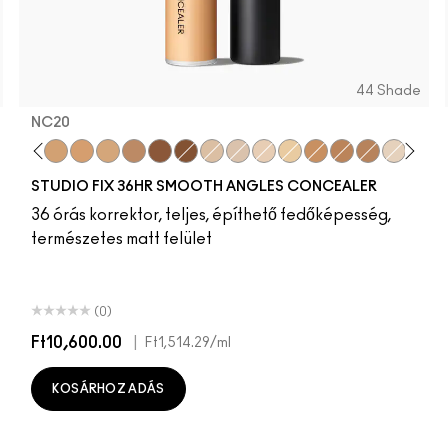
44 Shade
NC20
5​
0
45​
12
NC45.5​
NC37
NC46​
NC20
NC47​
NC25
NC50​
NW15
NC55​
NC44
NC58​
NW43
NC60​
NC50
NC63​
NC5
NC65​
NC10
NW5​
NW10
NW10​
NC11
NW13​
NC42
NW15​
NC45
NW18​
NW35
NW20​
NW5
NW22​
NC4
NW
N
STUDIO FIX 36HR SMOOTH ANGLES CONCEALER
36 órás korrektor, teljes, építhető fedőképesség,
természetes matt felület
(0)
Ft10,600.00
|
Ft1,514.29
/ml
KOSÁRHOZ ADÁS