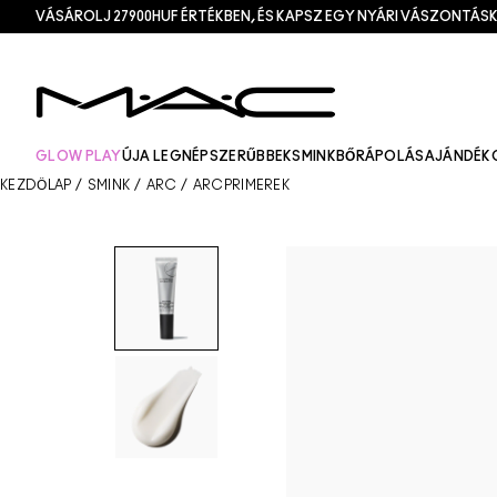
VÁSÁROLJ 27900HUF ÉRTÉKBEN, ÉS KAPSZ EGY NYÁRI VÁSZONTÁSK
GLOW PLAY
ÚJ
A LEGNÉPSZERŰBBEK
SMINK
BŐRÁPOLÁS
AJÁNDÉK
KEZDŐLAP
/
SMINK
/
ARC
/
ARCPRIMEREK