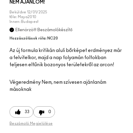
NEM AJÁNLOM!
Beküldve
12/01/2025
tőle:
Maya2010
Innen:
Budapest
Ellenörzött Beszámolókészítő
Hozzászólások róla: NC20
Az új formula kritikán aluli bőrképet erdményez már
a felvitelkor, majd a nap folyamán foltokban
teljesen eltűnik bozonyos területekről az arcon!
Végeredmény
Nem, nem szívesen ajánlanám
másoknak
33
0
Beszámoló Megjelölése