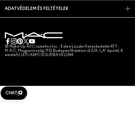
ÜZLETKERESŐ
VISSZAKÜLDÉS ÉS CSERE
ÁLLATKÍSÉRLETEK
ADATVÉDELEM ÉS FELTÉTELEK
SMINKSZOLGÁLTATÁS
SZÁLLÍTÁS
ADATVÉDELMI SZABÁLYZAT
FOGLALJ SMINKSZOLGÁLTATÁST
SAJÁT FIÓKOM
FELHASZNÁLÁSI FELTÉTELEK
KAPCSOLAT A GYÁRTÓVAL
ÁLTALÁNOS SZERZŐDÉSI FELTÉTELEK
CHAT MOST
TERMÉKHAMISÍTÁS
© Make-Up Art Cosmetics Inc. - Estee Lauder Kereskedelmi KFT -
M·A·C, Magyarország 1112 Budapest Balatoni út 2/A. („A” épület, 4.
emelet) |
LÉPJ KAPCSOLATBA VELÜNK
TELEFONOS RENDELÉS
WEBHELY-SÜTIK KEZELÉSE
CHAT