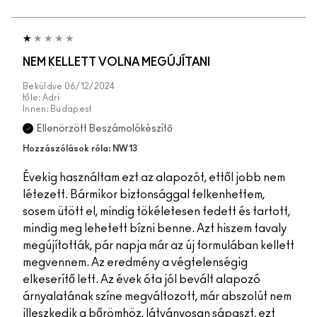
NEM KELLETT VOLNA MEGÚJÍTANI
Beküldve
06/12/2024
tőle:
Adri
Innen:
Budapest
Ellenörzött Beszámolókészítő
Hozzászólások róla: NW13
Évekig használtam ezt az alapozót, ettől jobb nem
létezett. Bármikor biztonsággal felkenhettem,
sosem ütött el, mindig tökéletesen fedett és tartott,
mindig meg lehetett bízni benne. Azt hiszem tavaly
megújították, pár napja már az új formulában kellett
megvennem. Az eredmény a végtelenségig
elkeserítő lett. Az évek óta jól bevált alapozó
árnyalatának színe megváltozott, már abszolút nem
illeszkedik a bőrömhöz, látványosan sápaszt, ezt