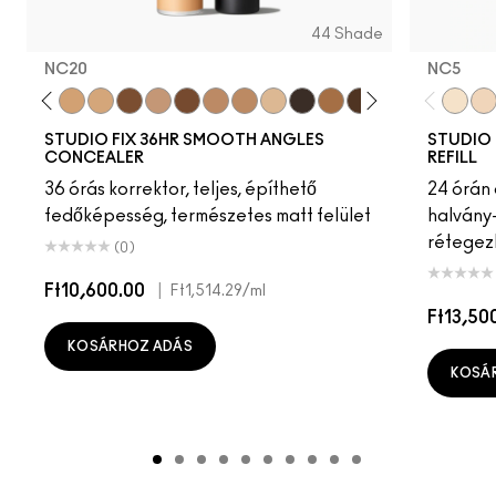
44 Shade
NC20
NC5​
35
NW13
NC58
NC20
NW15
NW45
NW20
NW50
NC44
NW25
NC14.5
NC65
NC47
NC63
NC11.5
NW68
NC55
NC5​
NC
NC1
STUDIO FIX 36HR SMOOTH ANGLES
STUDIO 
CONCEALER
REFILL
36 órás korrektor, teljes, építhető
24 órán 
fedőképesség, természetes matt felület
halvány-
rétegezh
(0)
Ft10,600.00
|
Ft1,514.29
/ml
Ft13,50
KOSÁRHOZ ADÁS
KOSÁ