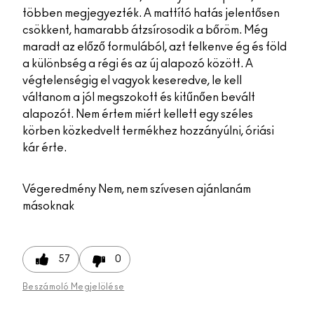
többen megjegyezték. A mattító hatás jelentősen
csökkent, hamarabb átzsírosodik a bőröm. Még
maradt az előző formulából, azt felkenve ég és föld
a különbség a régi és az új alapozó között. A
végtelenségig el vagyok keseredve, le kell
váltanom a jól megszokott és kitűnően bevált
alapozót. Nem értem miért kellett egy széles
körben közkedvelt termékhez hozzányúlni, óriási
kár érte.
Végeredmény
Nem, nem szívesen ajánlanám
másoknak
57
0
Beszámoló Megjelölése