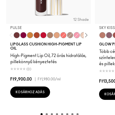
12 Shade
PULSE
SKY KIS
Pulse
Grapesicle
Yes!
Carbonated
Tantrum
Malt
Boy Bait
Slippery
Dressed To Dazzle
Yum Yum
Sugarrimmed
Mauvement
Sky Kiss
Suns
C
LIPGLASS CUSHION HIGH-PIGMENT LIP
GLOW P
OIL
Több cél
High-Pigment Lip Oil, 72 órás hidratálás,
színtele
pillekönnyű kényeztetés
és pille
(0)
Ft9,900.00
|
Ft1,980.00
/ml
Ft13,50
KOSÁRHOZ ADÁS
KOSÁ