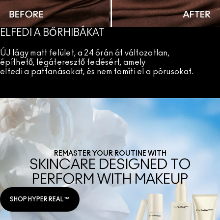
ELFEDI A BŐRHIBÁKAT
ÚJ lágy matt felület, a 24 órán át változatlan,
építhető, légáteresztő fedésért, amely
elfedi a pattanásokat, és nem tömíti el a pórusokat.
REMASTER YOUR ROUTINE WITH
SKINCARE DESIGNED TO
PERFORM WITH MAKEUP
SHOP HYPER REAL™