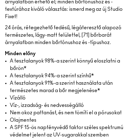
árnyalatban érhető el; minden bőrtónushoz és -
textúrához kiváló választás: ismerd meg az új Studio
Fixet!
24 órás, rétegezhető fedésű, légáteresztő alapozó
természetes, lágy-matt felülettel, [71] bőrbarát
árnyalatban minden bőrtónushoz és -típushoz.
Minden előny
A tesztalanyok 98%-a szerint könnyű eloszlatni a
bőrön*
A tesztalanyok 94%-a szerint színhű*
A tesztalanyok 91%-a szerint használata után
természetes marad a bőr megjelenése*
Vízálló
Víz-, izzadság- és nedvességálló
Nem okoz pattanást, és nem tömíti el a pórusokat
Olajmentes
A SPF 15-ös napfényvédő faktor széles spektrumú
védelmet jelent az UV-sugarakkal szemben