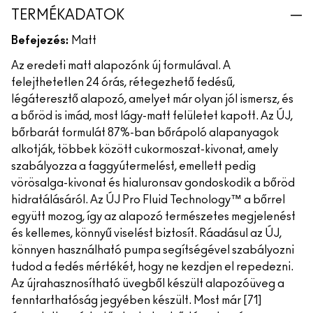
TERMÉKADATOK
Befejezés:
Matt
Az eredeti matt alapozónk új formulával. A
felejthetetlen 24 órás, rétegezhető fedésű,
légáteresztő alapozó, amelyet már olyan jól ismersz, és
a bőröd is imád, most lágy-matt felületet kapott. Az ÚJ,
bőrbarát formulát 87%-ban bőrápoló alapanyagok
alkotják, többek között cukormoszat-kivonat, amely
szabályozza a faggyútermelést, emellett pedig
vörösalga-kivonat és hialuronsav gondoskodik a bőröd
hidratálásáról. Az ÚJ Pro Fluid Technology™ a bőrrel
együtt mozog, így az alapozó természetes megjelenést
és kellemes, könnyű viselést biztosít. Ráadásul az ÚJ,
könnyen használható pumpa segítségével szabályozni
tudod a fedés mértékét, hogy ne kezdjen el repedezni.
Az újrahasznosítható üvegből készült alapozóüveg a
fenntarthatóság jegyében készült. Most már [71]