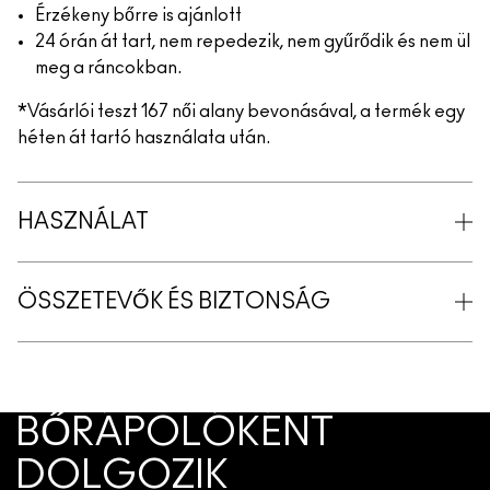
Érzékeny bőrre is ajánlott
24 órán át tart, nem repedezik, nem gyűrődik és nem ül
meg a ráncokban.
*Vásárlói teszt 167 női alany bevonásával, a termék egy
héten át tartó használata után.
HASZNÁLAT
ÖSSZETEVŐK ÉS BIZTONSÁG
BŐRÁPOLÓKÉNT
DOLGOZIK