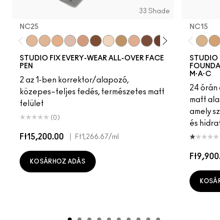
33 Shade
NC25
NC15
NC25
NW18
NW22
NW20
NW30
NC50
NC13
NC37
NC27
NW45
NC55
NW15
NW25
NW13
NC15
NC
NC
STUDIO FIX EVERY-WEAR ALL-OVER FACE
STUDIO 
PEN
FOUNDAT
M·A·C
2 az 1-ben korrektor/alapozó,
24 órán 
közepes–teljes fedés, természetes matt
matt ala
felület
amely s
(0)
és hidra
Ft15,200.00
|
Ft1,266.67
/ml
Ft9,900
KOSÁRHOZ ADÁS
KOSÁ