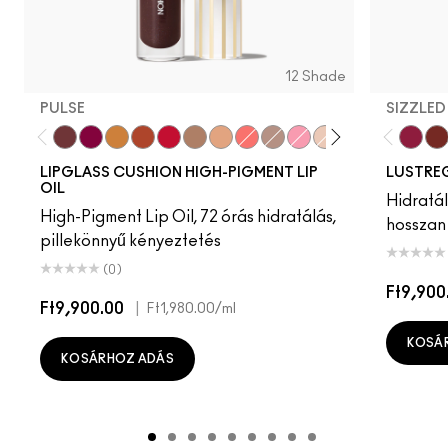
12 Shade
PULSE
SIZZLED
Pulse
Grapesicle
Yes!
Carbonated
Tantrum
Malt
Boy Bait
Slippery
Dressed To Dazzle
Yum Yum
Sugarrimmed
Mauvement
Zoomi
Ca
LIPGLASS CUSHION HIGH-PIGMENT LIP
LUSTREG
OIL
Hidratál
High-Pigment Lip Oil, 72 órás hidratálás,
hosszan 
pillekönnyű kényeztetés
(0)
Ft9,900
Ft9,900.00
|
Ft1,980.00
/ml
KOSÁ
KOSÁRHOZ ADÁS