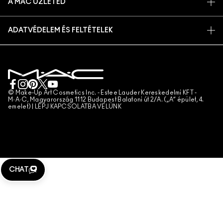
A MAC ÜZLETED
GYIK
MAC PRO TAGSÁG
ÜZLETKERESŐ
VISSZAKÜLDÉS ÉS CSERE
ÁLLATKÍSÉRLETEK
ADATVÉDELEM ÉS FELTÉTELEK
SMINKSZOLGÁLTATÁS
SZÁLLÍTÁS
ADATVÉDELMI SZABÁLYZAT
FOGLALJ SMINKSZOLGÁLTATÁST
SAJÁT FIÓKOM
FELHASZNÁLÁSI FELTÉTELEK
KAPCSOLAT A GYÁRTÓVAL
ÁLTALÁNOS SZERZŐDÉSI FELTÉTELEK
CHAT MOST
TERMÉKHAMISÍTÁS
© Make-Up Art Cosmetics Inc. - Estee Lauder Kereskedelmi KFT -
M·A·C, Magyarország 1112 Budapest Balatoni út 2/A. („A” épület, 4.
emelet) |
LÉPJ KAPCSOLATBA VELÜNK
TELEFONOS RENDELÉS
WEBHELY-SÜTIK KEZELÉSE
CHAT