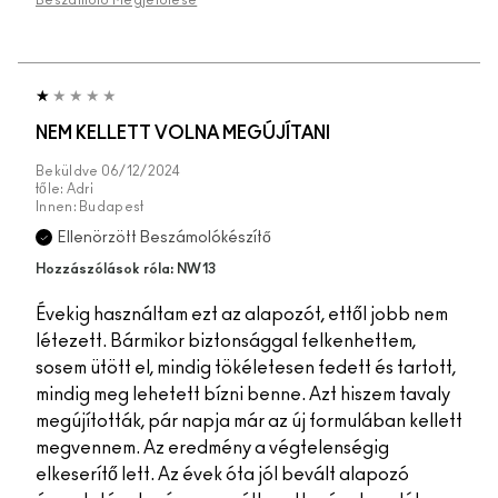
NEM KELLETT VOLNA MEGÚJÍTANI
Beküldve
06/12/2024
tőle:
Adri
Innen:
Budapest
Ellenörzött Beszámolókészítő
Hozzászólások róla: NW13
Évekig használtam ezt az alapozót, ettől jobb nem
létezett. Bármikor biztonsággal felkenhettem,
sosem ütött el, mindig tökéletesen fedett és tartott,
mindig meg lehetett bízni benne. Azt hiszem tavaly
megújították, pár napja már az új formulában kellett
megvennem. Az eredmény a végtelenségig
elkeserítő lett. Az évek óta jól bevált alapozó