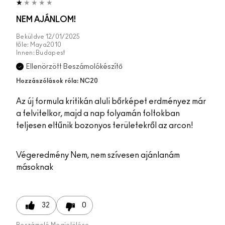
NEM AJÁNLOM!
Beküldve
12/01/2025
tőle:
Maya2010
Innen:
Budapest
Ellenörzött Beszámolókészítő
Hozzászólások róla: NC20
Az új formula kritikán aluli bőrképet erdményez már
a felvitelkor, majd a nap folyamán foltokban
teljesen eltűnik bozonyos területekről az arcon!
Végeredmény
Nem, nem szívesen ajánlanám
másoknak
32
0
Beszámoló Megjelölése