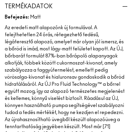
TERMÉKADATOK
Befejezés:
Matt
Az eredeti matt alapozónk új formulával. A
felejthetetlen 24 órás, rétegezhető fedésű,
légáteresztő alapozó, amelyet már olyan jól ismersz, és
a bőröd is imád, most lágy-matt felületet kapott. Az ÚJ,
bőrbarát formulát 87%-ban bőrápoló alapanyagok
alkotják, többek között cukormoszat-kivonat, amely
szabályozza a faggyútermelést, emellett pedig
vörösalga-kivonat és hialuronsav gondoskodik a bőröd
hidratálásáról. Az ÚJ Pro Fluid Technology™ a bőrrel
együtt mozog, így az alapozó természetes megjelenést
és kellemes, könnyű viselést biztosít. Ráadásul az ÚJ,
könnyen használható pumpa segítségével szabályozni
tudod a fedés mértékét, hogy ne kezdjen el repedezni.
Az újrahasznosítható üvegből készült alapozóüveg a
fenntarthatóság jegyében készült. Most már [71]