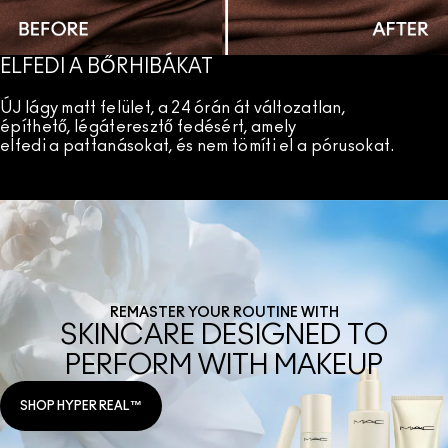
ELFEDI A BŐRHIBÁKAT
ÚJ lágy matt felület, a 24 órán át változatlan,
építhető, légáteresztő fedésért, amely
elfedi a pattanásokat, és nem tömíti el a pórusokat.
REMASTER YOUR ROUTINE WITH
SKINCARE DESIGNED TO
PERFORM WITH MAKEUP
SHOP HYPER REAL™