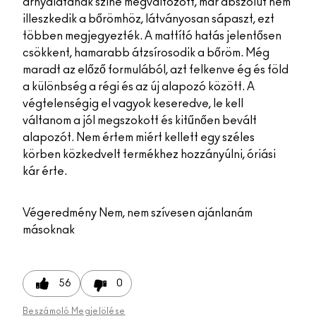
árnyalatának színe megváltozott, már abszolút nem
illeszkedik a bőrömhöz, látványosan sápaszt, ezt
többen megjegyezték. A mattító hatás jelentősen
csökkent, hamarabb átzsírosodik a bőröm. Még
maradt az előző formulából, azt felkenve ég és föld
a különbség a régi és az új alapozó között. A
végtelenségig el vagyok keseredve, le kell
váltanom a jól megszokott és kitűnően bevált
alapozót. Nem értem miért kellett egy széles
körben közkedvelt termékhez hozzányúlni, óriási
kár érte.
Végeredmény
Nem, nem szívesen ajánlanám
másoknak
56
0
Beszámoló Megjelölése