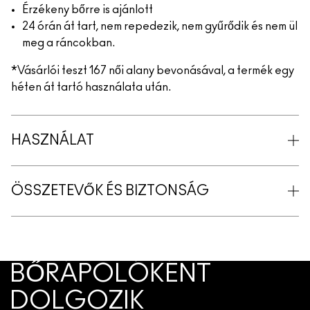
Érzékeny bőrre is ajánlott
24 órán át tart, nem repedezik, nem gyűrődik és nem ül
meg a ráncokban.
*Vásárlói teszt 167 női alany bevonásával, a termék egy
héten át tartó használata után.
HASZNÁLAT
ÖSSZETEVŐK ÉS BIZTONSÁG
BŐRÁPOLÓKÉNT
DOLGOZIK