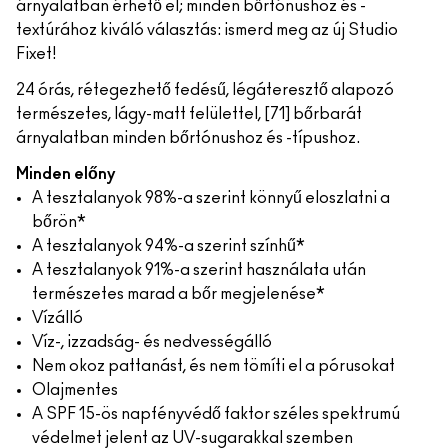
árnyalatban érhető el; minden bőrtónushoz és -
textúrához kiváló választás: ismerd meg az új Studio
Fixet!
24 órás, rétegezhető fedésű, légáteresztő alapozó
természetes, lágy-matt felülettel, [71] bőrbarát
árnyalatban minden bőrtónushoz és -típushoz.
Minden előny
A tesztalanyok 98%-a szerint könnyű eloszlatni a
bőrön*
A tesztalanyok 94%-a szerint színhű*
A tesztalanyok 91%-a szerint használata után
természetes marad a bőr megjelenése*
Vízálló
Víz-, izzadság- és nedvességálló
Nem okoz pattanást, és nem tömíti el a pórusokat
Olajmentes
A SPF 15-ös napfényvédő faktor széles spektrumú
védelmet jelent az UV-sugarakkal szemben