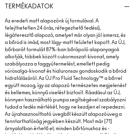
TERMÉKADATOK
Az eredeti matt alapozónk új formulával. A
felejthetetlen 24 órás, rétegezhető fedésű,
légáteresztő alapozó, amelyet már olyan jól ismersz, és
a bőröd is imád, most lágy-matt felületet kapott. Az ÚJ,
bőrbarát formulát 87%-ban bőrápoló alapanyagok
alkotják, többek között cukormoszat-kivonat, amely
szabályozza a faggyútermelést, emellett pedig
vörösalga-kivonat és hialuronsav gondoskodik a bőröd
hidratálásáról. Az ÚJ Pro Fluid Technology™ a bőrrel
együtt mozog, így az alapozó természetes megjelenést
és kellemes, könnyű viselést biztosít. Ráadásul az ÚJ,
könnyen használható pumpa segítségével szabályozni
tudod a fedés mértékét, hogy ne kezdjen el repedezni.
Az újrahasznosítható üvegből készült alapozóüveg a
fenntarthatóság jegyében készült. Most már [71]
árnyalatban érhető el; minden bőrtónushoz és -