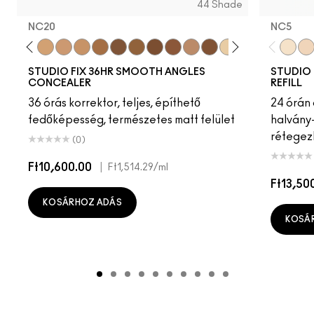
44 Shade
NC20
NC5​
5
20
NC17.5
NC27
NC20
NW18
NC37
NC47
NC55
NW40
NW45
NW43
NW30
NC58
NC11.5
NC40
NC45
NW10
NC5​
NC1
NC1
STUDIO FIX 36HR SMOOTH ANGLES
STUDIO 
CONCEALER
REFILL
36 órás korrektor, teljes, építhető
24 órán 
fedőképesség, természetes matt felület
halvány-
rétegezh
(0)
Ft10,600.00
|
Ft1,514.29
/ml
Ft13,50
KOSÁRHOZ ADÁS
KOSÁ