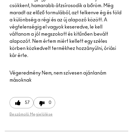
csökkent, hamarabb átzsírosodik a bőröm. Még
maradt az előző formulából, azt felkenve ég és föld
a különbség a régi és az új alapozó között. A
végtelenségig el vagyok keseredve, le kell
váltanom a jól megszokott és kitűnően bevált
alapozót. Nem értem miért kellett egy széles
körben közkedvelt termékhez hozzányúlni, óriási
kár érte.
Végeredmény
Nem, nem szívesen ajánlanám
másoknak
57
0
Beszámoló Megjelölése