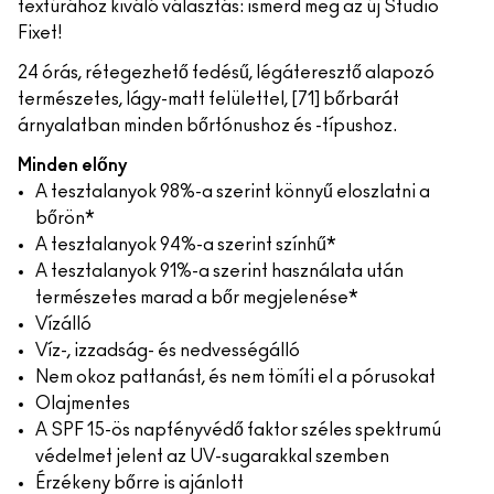
textúrához kiváló választás: ismerd meg az új Studio
Fixet!
24 órás, rétegezhető fedésű, légáteresztő alapozó
természetes, lágy-matt felülettel, [71] bőrbarát
árnyalatban minden bőrtónushoz és -típushoz.
Minden előny
A tesztalanyok 98%-a szerint könnyű eloszlatni a
bőrön*
A tesztalanyok 94%-a szerint színhű*
A tesztalanyok 91%-a szerint használata után
természetes marad a bőr megjelenése*
Vízálló
Víz-, izzadság- és nedvességálló
Nem okoz pattanást, és nem tömíti el a pórusokat
Olajmentes
A SPF 15-ös napfényvédő faktor széles spektrumú
védelmet jelent az UV-sugarakkal szemben
Érzékeny bőrre is ajánlott