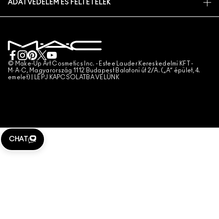
ADATVÉDELEM ÉS FELTÉTELEK
SMINKSZOLGÁLTATÁS
SZÁLLÍTÁS
ADATVÉDELMI SZABÁLYZAT
FOGLALJ SMINKSZOLGÁLTATÁST
SAJÁT FIÓKOM
FELHASZNÁLÁSI FELTÉTELEK
KAPCSOLAT A GYÁRTÓVAL
ÁLTALÁNOS SZERZŐDÉSI FELTÉTELEK
CHAT MOST
TERMÉKHAMISÍTÁS
© Make-Up Art Cosmetics Inc. - Estee Lauder Kereskedelmi KFT -
M·A·C, Magyarország 1112 Budapest Balatoni út 2/A. („A” épület, 4.
emelet) |
LÉPJ KAPCSOLATBA VELÜNK
TELEFONOS RENDELÉS
WEBHELY-SÜTIK KEZELÉSE
CHAT