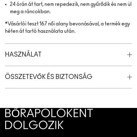
24 órán át tart, nem repedezik, nem gyűrődik és nem ül
meg a ráncokban.
*Vásárlói teszt 167 női alany bevonásával, a termék egy
héten át tartó használata után.
HASZNÁLAT
ÖSSZETEVŐK ÉS BIZTONSÁG
BŐRÁPOLÓKÉNT
DOLGOZIK