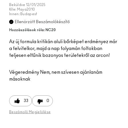
Beküldve
12/01/2025
tőle:
Maya2010
Innen:
Budapest
Ellenörzött Beszámolókészítő
Hozzászólások róla: NC20
Az új formula kritikán aluli bőrképet erdményez már
a felvitelkor, majd a nap folyamán foltokban
teljesen eltűnik bozonyos területekről az arcon!
Végeredmény
Nem, nem szívesen ajánlanám
másoknak
33
0
Beszámoló Megjelölése