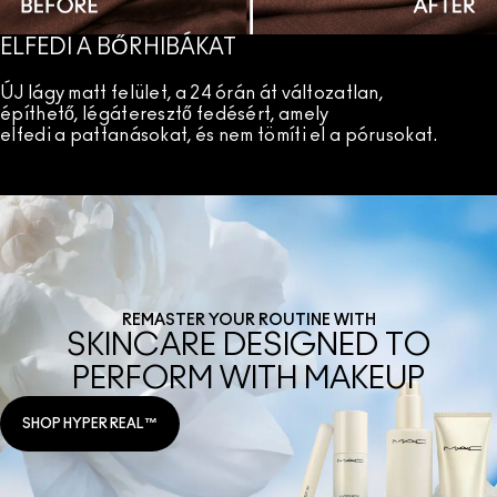
ELFEDI A BŐRHIBÁKAT
ÚJ lágy matt felület, a 24 órán át változatlan,
építhető, légáteresztő fedésért, amely
elfedi a pattanásokat, és nem tömíti el a pórusokat.
REMASTER YOUR ROUTINE WITH
SKINCARE DESIGNED TO
PERFORM WITH MAKEUP
SHOP HYPER REAL™