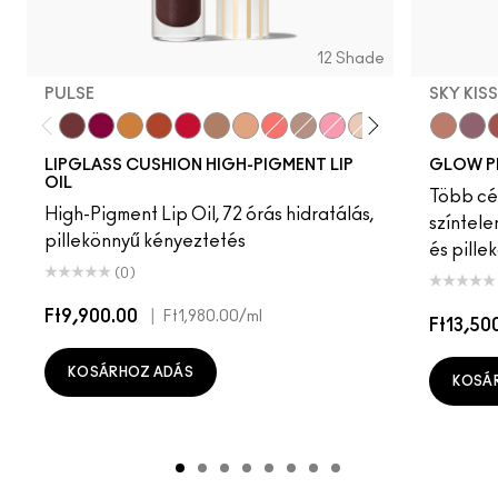
12 Shade
PULSE
SKY KIS
Pulse
Grapesicle
Yes!
Carbonated
Tantrum
Malt
Boy Bait
Slippery
Dressed To Dazzle
Yum Yum
Sugarrimmed
Mauvement
Sky Kiss
Suns
C
LIPGLASS CUSHION HIGH-PIGMENT LIP
GLOW P
OIL
Több cél
High-Pigment Lip Oil, 72 órás hidratálás,
színtele
pillekönnyű kényeztetés
és pille
(0)
Ft9,900.00
|
Ft1,980.00
/ml
Ft13,50
KOSÁRHOZ ADÁS
KOSÁ