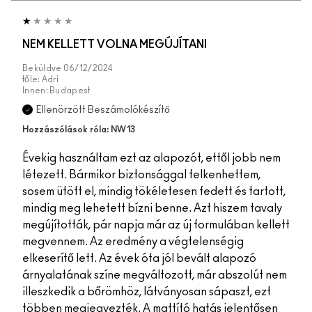
NEM KELLETT VOLNA MEGÚJÍTANI
Beküldve
06/12/2024
tőle:
Adri
Innen:
Budapest
Ellenörzött Beszámolókészítő
Hozzászólások róla: NW13
Évekig használtam ezt az alapozót, ettől jobb nem
létezett. Bármikor biztonsággal felkenhettem,
sosem ütött el, mindig tökéletesen fedett és tartott,
mindig meg lehetett bízni benne. Azt hiszem tavaly
megújították, pár napja már az új formulában kellett
megvennem. Az eredmény a végtelenségig
elkeserítő lett. Az évek óta jól bevált alapozó
árnyalatának színe megváltozott, már abszolút nem
illeszkedik a bőrömhöz, látványosan sápaszt, ezt
többen megjegyezték. A mattító hatás jelentősen