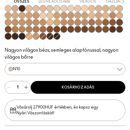
ÖSSZES
LEGVILÁGOSABB
VILÁGOS
GAZDAG
N10
N12
NW63
N18
NC5
N11
NC10
NW5
NW10
NC12
N4
NC13
NW13
N4.5
NC15
N4.75
NC16
NC17
NC18
NW15
NC20
NW18
C4
C40
NC25
NW20
NW22
NC27
NC30
N5
N6
C3.5
NW25
N6.5
NC35
NC37
NC38
NC40
NC41
NC42
C4.5
C45
NC43.5
NC44
NC44.5
NW30
NW33
NW35
NW40
NW43
NW44
NW45
C8
NC45
NC45.5
NC46
NC47
NC50
NW46
NW47
NW48
NW50
NW53
C55
NC55
NC60
NC63
NW55
NC65
NW57
NW60
C5
C5.5
NC58
NW58
NW65
Nagyon világos bézs, semleges alaptónussal, nagyon
világos bőrre
N10
KOSÁRHOZ ADÁS
Vásárolj 27900HUF értékben, és kapsz egy
Nyári Vászontáskát!