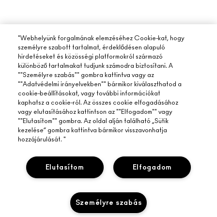
"Webhelyünk forgalmának elemzéséhez Cookie-kat, hogy
személyre szabott tartalmat, érdeklődésen alapuló
hirdetéseket és közösségi platformokról származó
különböző tartalmakat tudjunk számodra biztosítani. A
""Személyre szabás"" gombra kattintva vagy az
""Adatvédelmi irányelvekben"" bármikor kiválaszthatod a
cookie-beállításokat, vagy további információkat
kaphatsz a cookie-ról. Az összes cookie elfogadásához
vagy elutasításához kattintson az ""Elfogadom"" vagy
""Elutasítom"" gombra. Az oldal alján található „Sütik
kezelése” gombra kattintva bármikor visszavonhatja
hozzájárulását. "
Elutasítom
Elfogadom
Személyre szabás