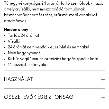
Tűhegy vékonyságú, 24 órán át tartó szemöldök kihúzó,
amely a vízálló, nem maszatolódó formulának
köszönhetően természetes, szőrszálszerű vonalakat
eredményez.
Minden előny
Tartós, 24 órán át
Vízálló
24 órán át nem kenődik el, színhű és nem fakul
Nem hagy nyomot
Kettős végű 1 mm-es precíziós hegy és spirális kefe
14 hozzád illő árnyalat
HASZNÁLAT
ÖSSZETEVŐK ÉS BIZTONSÁG