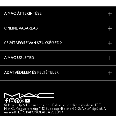
A MAC ÁTTEKINTÉSE
TÖRTÉNETÜNK
ONLINE VÁSÁRLÁS
MŰVÉSZET
SAJÁT FIÓKOM
M A C VIVA GLAM
SEGÍTSÉGRE VAN SZÜKSÉGED?
IRATKOZZ FEL AZ E-MAILEKRE
TUDATOS SZÉPSÉGÁPOLÁS
RENDELÉSEM KÖVETÉSE
PROMÓCIÓK
KARRIER
A MAC ÜZLETED
GYIK
MAC PRO TAGSÁG
ÜZLETKERESŐ
VISSZAKÜLDÉS ÉS CSERE
ÁLLATKÍSÉRLETEK
ADATVÉDELEM ÉS FELTÉTELEK
SMINKSZOLGÁLTATÁS
SZÁLLÍTÁS
ADATVÉDELMI SZABÁLYZAT
FOGLALJ SMINKSZOLGÁLTATÁST
SAJÁT FIÓKOM
FELHASZNÁLÁSI FELTÉTELEK
KAPCSOLAT A GYÁRTÓVAL
ÁLTALÁNOS SZERZŐDÉSI FELTÉTELEK
CHAT MOST
TERMÉKHAMISÍTÁS
© Make-Up Art Cosmetics Inc. - Estee Lauder Kereskedelmi KFT -
M·A·C, Magyarország 1112 Budapest Balatoni út 2/A. („A” épület, 4.
emelet) |
LÉPJ KAPCSOLATBA VELÜNK
TELEFONOS RENDELÉS