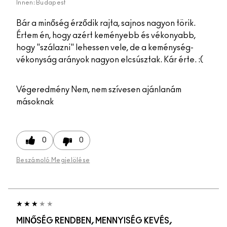
Innen:
Budapest
Bár a minőség érződik rajta, sajnos nagyon törik.
Értem én, hogy azért keményebb és vékonyabb,
hogy "szálazni" lehessen vele, de a keménység-
vékonyság arányok nagyon elcsúsztak. Kár érte. :(
Végeredmény
Nem, nem szívesen ajánlanám
másoknak
0
0
Beszámoló Megjelölése
MINŐSÉG RENDBEN, MENNYISÉG KEVÉS,