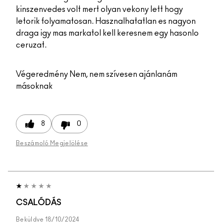
kinszenvedes volt mert olyan vekony lett hogy
letorik folyamatosan. Hasznalhatatlan es nagyon
draga igy mas markatol kell keresnem egy hasonlo
ceruzat.
Végeredmény
Nem, nem szívesen ajánlanám
másoknak
8
0
Beszámoló Megjelölése
CSALÓDÁS
Beküldve
18/10/2024