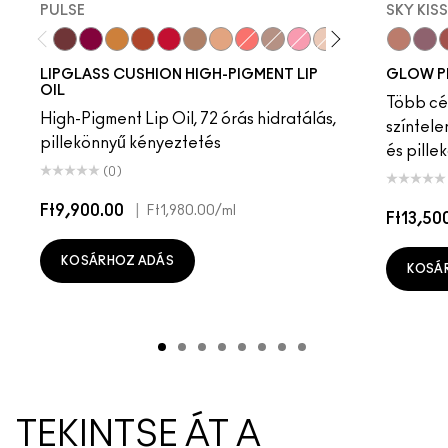
PULSE
SKY KIS
Pulse
Grapesicle
Yes!
Carbonated
Tantrum
Malt
Boy Bait
Slippery
Dressed To Dazzle
Yum Yum
Sugarrimmed
Mauvement
Sky Kiss
Suns
C
LIPGLASS CUSHION HIGH-PIGMENT LIP
GLOW P
OIL
Több cél
High-Pigment Lip Oil, 72 órás hidratálás,
színtele
pillekönnyű kényeztetés
és pille
(0)
Ft9,900.00
|
Ft1,980.00
/ml
Ft13,50
KOSÁRHOZ ADÁS
KOSÁ
TEKINTSE ÁT A