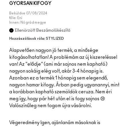
GYORSAN KIFOGY
Beküldve
07/08/2024
tőle:
Eni
Innen:
Nógrád megye
Ellenörzött Beszámolókészítő
Hozzászólások róla: STYLIZED
Alapvetően nagyon jó termék, a minősége
kifogásolhatatlan! A problémám az új kiszereléssel
van! Az "elődje" (ami már sajnos nem kapható)
nagyon sokáig elég volt, akár 3-4 hónapig is.
Azonban ez a termék 1 hónapig sem elegendő,
nagyon hamar kifogy. Árban pedig ugyanannyi, mint
a korábban kapható szemöldök ceruza. Nem éri
meg így, hogy pár hét után el is fogy sajnos 😢
Valószínűleg nem fogom újra vásárolni.
Végeredmény
Igen, ajánlanám másoknak is