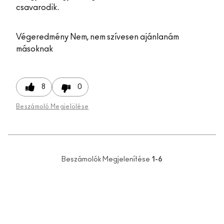
csavarodik.
Végeredmény
Nem, nem szívesen ajánlanám
másoknak
8
0
Beszámoló Megjelölése
Beszámolók Megjelenítése
1-6