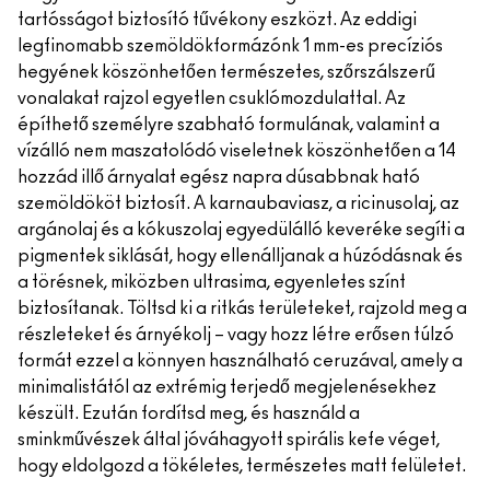
tartósságot biztosító tűvékony eszközt. Az eddigi
legfinomabb szemöldökformázónk 1 mm-es precíziós
hegyének köszönhetően természetes, szőrszálszerű
vonalakat rajzol egyetlen csuklómozdulattal. Az
építhető személyre szabható formulának, valamint a
vízálló nem maszatolódó viseletnek köszönhetően a 14
hozzád illő árnyalat egész napra dúsabbnak ható
szemöldököt biztosít. A karnaubaviasz, a ricinusolaj, az
argánolaj és a kókuszolaj egyedülálló keveréke segíti a
pigmentek siklását, hogy ellenálljanak a húzódásnak és
a törésnek, miközben ultrasima, egyenletes színt
biztosítanak. Töltsd ki a ritkás területeket, rajzold meg a
részleteket és árnyékolj – vagy hozz létre erősen túlzó
formát ezzel a könnyen használható ceruzával, amely a
minimalistától az extrémig terjedő megjelenésekhez
készült. Ezután fordítsd meg, és használd a
sminkművészek által jóváhagyott spirális kefe véget,
hogy eldolgozd a tökéletes, természetes matt felületet.