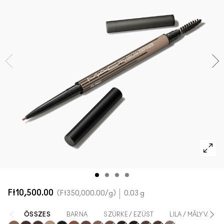
AZ ARCRA VALÓ ÖSSZES TERMÉK
Mini M·A·C
AZ ÖSSZES ECSET
A SZEMRE VALÓ ÖSSZES TERMÉK
Ft10,500.00
Ft350,000.00
/g
0.03 g
ÖSSZES
BARNA
SZÜRKE / EZÜST
LILA / MÁLYVA