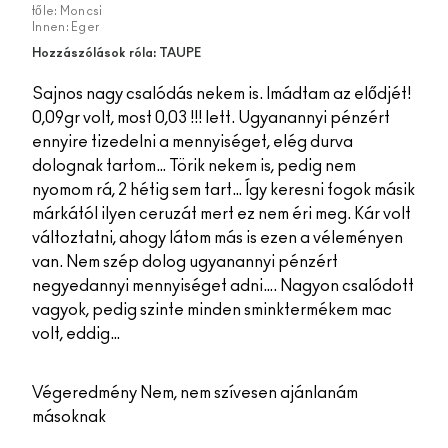
tőle:
Moncsi
Innen:
Eger
Hozzászólások róla: TAUPE
Sajnos nagy csalódás nekem is. Imádtam az elődjét!
0,09gr volt, most 0,03 !!! lett. Ugyanannyi pénzért
ennyire tizedelni a mennyiséget, elég durva
dolognak tartom… Törik nekem is, pedig nem
nyomom rá, 2 hétig sem tart… Így keresni fogok másik
márkától ilyen ceruzát mert ez nem éri meg. Kár volt
változtatni, ahogy látom más is ezen a véleményen
van. Nem szép dolog ugyanannyi pénzért
negyedannyi mennyiséget adni…. Nagyon csalódott
vagyok, pedig szinte minden sminktermékem mac
volt, eddig…
Végeredmény
Nem, nem szívesen ajánlanám
másoknak