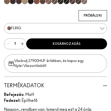
Fling
Genuine Aubergine
Hickory
Omega
Onyx
Penny
Strut
Brunette
Lingering
Spiked
Stud
Stylized
Taupe
Thunder
PRÓBÁLD KI
FLING
KOSÁRHOZ ADÁS
Vásárolj 27900HUF értékben, és kapsz egy
Nyári Vászontáskát!
TERMÉKADATOK
Befejezés:
Matt
Fedezet:
Építhető
Nagyon…rendben van. Ismerd meg ezt a 24 órás