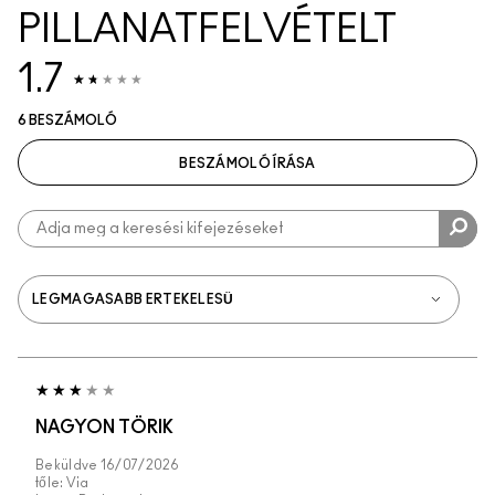
PILLANATFELVÉTELT
1.7
6 BESZÁMOLÓ
BESZÁMOLÓ ÍRÁSA
NAGYON TÖRIK
Beküldve
16/07/2026
tőle:
Via