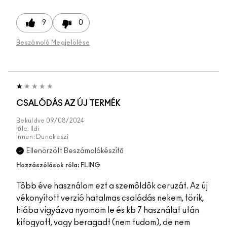
9
0
Beszámoló Megjelölése
CSALÓDÁS AZ ÚJ TERMÉK
Beküldve
09/08/2024
tőle:
Ildi
Innen:
Dunakeszi
Ellenörzött Beszámolókészítő
Hozzászólások róla: FLING
Tôbb éve használom ezt a szemôldôk ceruzát. Az új
vékonyított verzió hatalmas csalódás nekem, törik,
hiába vigyázva nyomom le és kb 7 használat után
kifogyott, vagy beragadt (nem tudom), de nem