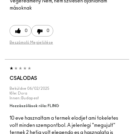
Végeredmény
Nem, nem szívesen ajánlanám
másoknak
0
0
Beszámoló Megjelölése
CSALODAS
Beküldve
06/02/2025
tőle:
Dora
Innen:
Budapest
Hozzászólások róla: FLING
10 eve hasznaltam a termek elodjet ami tokeletes
volt minden szempontbol. A jelenlegi "megujult"
termek 2 hetig volt elegendo es a hasznalata is