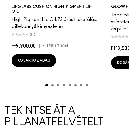
Pulse
Grapesicle
Yes!
Carbonated
Tantrum
Malt
Boy Bait
Slippery
Dressed To Dazzle
Yum Yum
Sugarrimmed
Mauvement
Sky Kiss
Suns
C
LIPGLASS CUSHION HIGH-PIGMENT LIP
GLOW P
OIL
Több cél
High-Pigment Lip Oil, 72 órás hidratálás,
színtele
pillekönnyű kényeztetés
és pille
(0)
Ft9,900.00
|
Ft1,980.00
/ml
Ft13,50
KOSÁRHOZ ADÁS
KOSÁ
TEKINTSE ÁT A
PILLANATFELVÉTELT