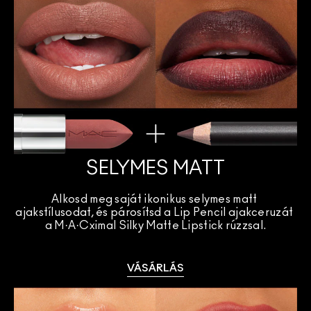
SELYMES MATT
Alkosd meg saját ikonikus selymes matt 
ajakstílusodat, és párosítsd a Lip Pencil ajakceruzát 
a M·A·Cximal Silky Matte Lipstick rúzzsal.
VÁSÁRLÁS