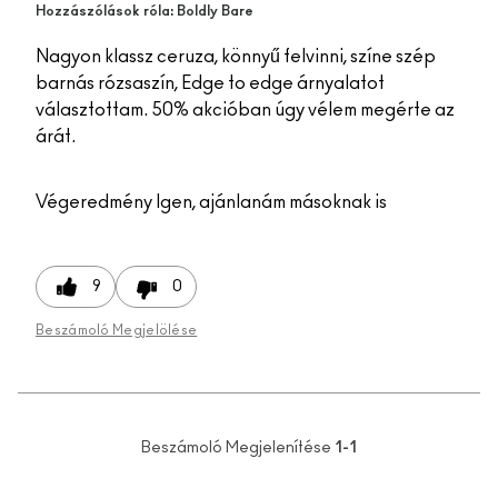
Hozzászólások róla: Boldly Bare
Nagyon klassz ceruza, könnyű felvinni, színe szép
barnás rózsaszín, Edge to edge árnyalatot
választottam. 50% akcióban úgy vélem megérte az
árát.
Végeredmény
Igen, ajánlanám másoknak is
9
0
Beszámoló Megjelölése
Beszámoló Megjelenítése
1-1