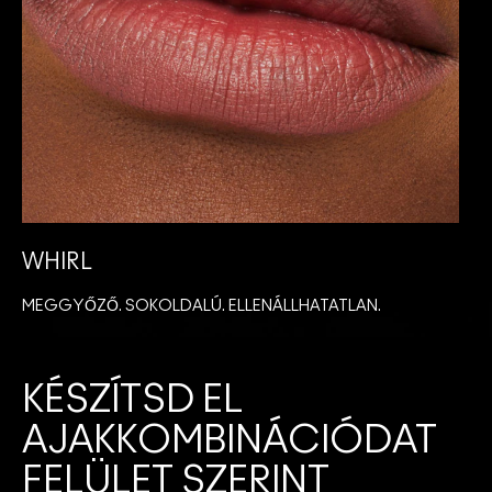
WHIRL
MEGGYŐZŐ. SOKOLDALÚ. ELLENÁLLHATATLAN.
I
KÉSZÍTSD EL
AJAKKOMBINÁCIÓDAT
FELÜLET SZERINT