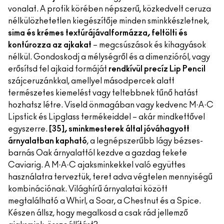
vonalat. A profik körében népszerű, közkedvelt ceruza
nélkülözhetetlen kiegészítője minden sminkkészletnek,
sima és krémes textúrájával
formázza, feltölti és
kontúrozza az ajkakat
– megcsúszások és kihagyások
nélkül. Gondoskodj a mélységről és a dimenzióról, vagy
erősítsd fel ajkaid formáját
rendkívül precíz Lip Pencil
szájceruzánkkal, amellyel másodpercek alatt
természetes kiemelést vagy teltebbnek tűnő hatást
hozhatsz létre. Viseld önmagában vagy kedvenc M·A·C
Lipstick és Lipglass termékeiddel – akár mindkettővel
egyszerre.
[35], sminkmesterek által jóváhagyott
árnyalatban kapható
, a legnépszerűbb lágy bézses-
barnás Oak árnyalattól kezdve a gazdag fekete
Caviarig. A M·A·C ajaksminkekkel való együttes
használatra terveztük, teret adva végtelen mennyiségű
kombinációnak. Világhírű árnyalatai között
megtalálható a Whirl, a Soar, a Chestnut és a Spice.
Készen állsz, hogy megalkosd a csak rád jellemző