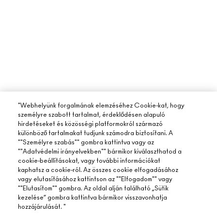
"Webhelyünk forgalmának elemzéséhez Cookie-kat, hogy
személyre szabott tartalmat, érdeklődésen alapuló
hirdetéseket és közösségi platformokról származó
különböző tartalmakat tudjunk számodra biztosítani. A
""Személyre szabás"" gombra kattintva vagy az
""Adatvédelmi irányelvekben"" bármikor kiválaszthatod a
cookie-beállításokat, vagy további információkat
kaphatsz a cookie-ról. Az összes cookie elfogadásához
vagy elutasításához kattintson az ""Elfogadom"" vagy
""Elutasítom"" gombra. Az oldal alján található „Sütik
kezelése” gombra kattintva bármikor visszavonhatja
hozzájárulását. "