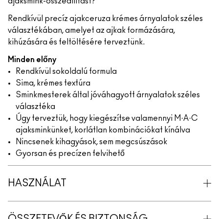
ajaksmink-összeállítást?
Rendkívül precíz ajakceruza krémes árnyalatok széles
választékában, amelyet az ajkak formázására,
kihúzására és feltöltésére terveztünk.
Minden előny
Rendkívül sokoldalú formula
Sima, krémes textúra
Sminkmesterek által jóváhagyott árnyalatok széles
választéka
Úgy terveztük, hogy kiegészítse valamennyi M·A·C
ajaksminkünket, korlátlan kombinációkat kínálva
Nincsenek kihagyások, sem megcsúszások
Gyorsan és precízen felvihető
HASZNÁLAT