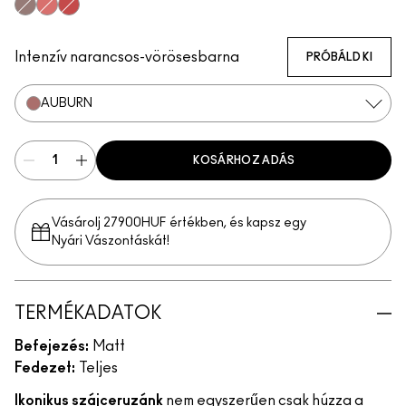
Nightmoth
Plum
Vino
Magenta
Talking Points
Sweet Talk
Soar
Brick-O-La
Beet
Burgundy
Cherry
Auburn
Ruby Woo
Chili Rimmed
Centre Of At
Mahogan
Chico
Stone
Flamingo
Redd
Intenzív narancsos-vörösesbarna
PRÓBÁLD KI
AUBURN
KOSÁRHOZ ADÁS
Vásárolj 27900HUF értékben, és kapsz egy
Nyári Vászontáskát!
TERMÉKADATOK
Befejezés:
Matt
Fedezet:
Teljes
Ikonikus szájceruzánk
nem egyszerűen csak húzza a