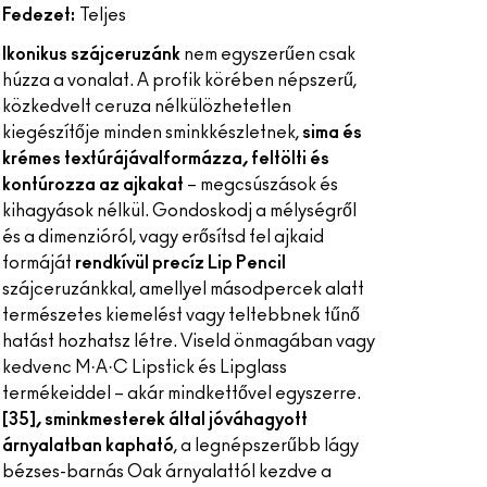
Fedezet:
Teljes
Ikonikus szájceruzánk
nem egyszerűen csak
húzza a vonalat. A profik körében népszerű,
közkedvelt ceruza nélkülözhetetlen
kiegészítője minden sminkkészletnek,
sima és
krémes textúrájával
formázza, feltölti és
kontúrozza az ajkakat
– megcsúszások és
kihagyások nélkül. Gondoskodj a mélységről
és a dimenzióról, vagy erősítsd fel ajkaid
formáját
rendkívül precíz Lip Pencil
szájceruzánkkal, amellyel másodpercek alatt
természetes kiemelést vagy teltebbnek tűnő
hatást hozhatsz létre. Viseld önmagában vagy
kedvenc M·A·C Lipstick és Lipglass
termékeiddel – akár mindkettővel egyszerre.
[35], sminkmesterek által jóváhagyott
árnyalatban kapható
, a legnépszerűbb lágy
bézses-barnás Oak árnyalattól kezdve a