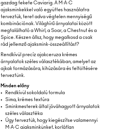
gazdag fekete Caviarig. A M·A·C
ajaksminkekkel való együttes használatra
terveztük, teret adva végtelen mennyiségű
kombinációnak. Világhírű árnyalatai között
megtalálható a Whirl, a Soar, a Chestnut és a
Spice. Készen állsz, hogy megalkosd a csak
rád jellemző ajaksmink-összeállítást?
Rendkívül precíz ajakceruza krémes
árnyalatok széles választékában, amelyet az
ajkak formázására, kihúzására és feltöltésére
terveztünk.
Minden előny
Rendkívül sokoldalú formula
Sima, krémes textúra
Sminkmesterek által jóváhagyott árnyalatok
széles választéka
Úgy terveztük, hogy kiegészítse valamennyi
M·A·C ajaksminkünket, korlátlan