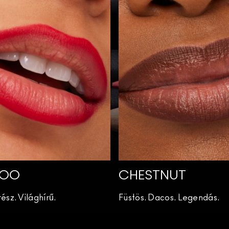
WOO
CHESTNUT
ész. Világhírű.
Füstös. Dacos. Legendás.