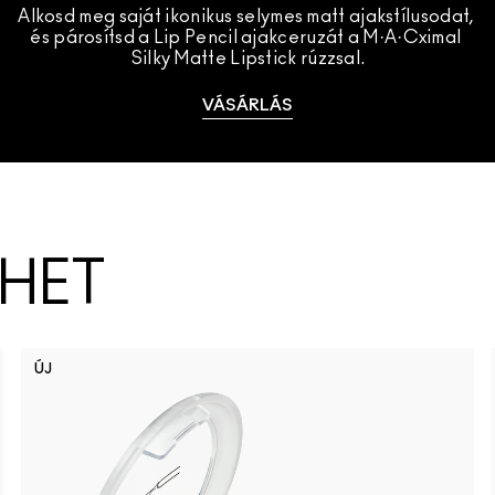
Alkosd meg saját ikonikus selymes matt ajakstílusodat, 
és párosítsd a Lip Pencil ajakceruzát a M·A·Cximal 
Silky Matte Lipstick rúzzsal.
VÁSÁRLÁS
ZHET
ÚJ
Well, Well
Hug 
I 