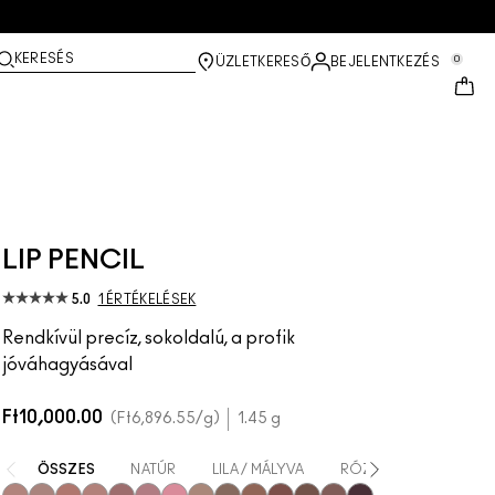
KERESÉS
0
ÜZLETKERESŐ
BEJELENTKEZÉS
LIP PENCIL
5.0
1 ÉRTÉKELÉSEK
Rendkívül precíz, sokoldalú, a profik
jóváhagyásával
Ft10,000.00
Ft6,896.55
/g
1.45 g
ÖSSZES
NATÚR
LILA / MÁLYVA
RÓZSASZÍN
BAR