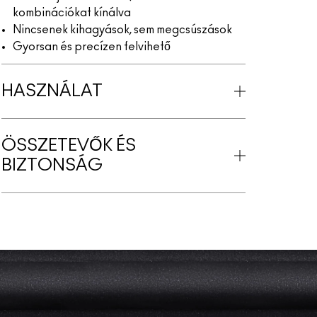
kombinációkat kínálva
Nincsenek kihagyások, sem megcsúszások
Gyorsan és precízen felvihető
HASZNÁLAT
ÖSSZETEVŐK ÉS
BIZTONSÁG