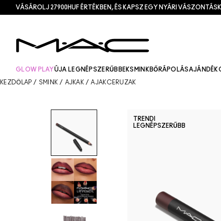
VÁSÁROLJ 27900HUF ÉRTÉKBEN, ÉS KAPSZ EGY NYÁRI VÁSZONTÁSK
GLOW PLAY
ÚJ
A LEGNÉPSZERŰBBEK
SMINK
BŐRÁPOLÁS
AJÁNDÉK
KEZDŐLAP
/
SMINK
/
AJKAK
/
AJAKCERUZÁK
TRENDI
LEGNÉPSZERŰBB