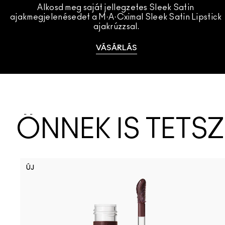
Alkosd meg saját jellegzetes Sleek Satin 
ajakmegjelenésedet a M·A·Cximal Sleek Satin Lipstick 
ajakrúzzsal.
VÁSÁRLÁS
ÖNNEK IS TETS
ÚJ