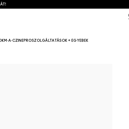
ÁT!
OK
M·A·CZINE
PRO
SZOLGÁLTATÁSOK + EGYEBEK