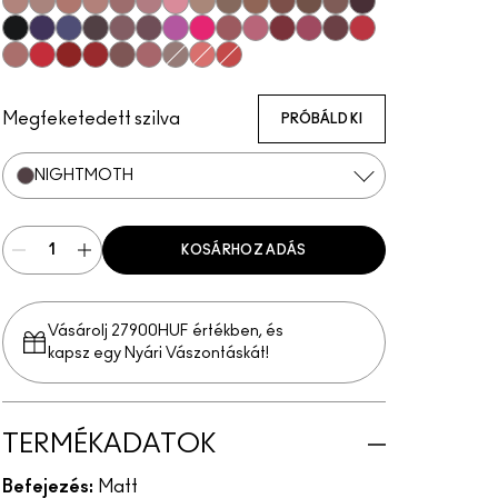
Subculture
Stripdown
Boldly Bare
Spice
Whirl
Dervish
Edge To Edge
Oak
Cork
Cool Spice
Beige-Turner
Greige
Chestnut
Root For Me!
Caviar
Grape Expectations
Cyber World
Nightmoth
Plum
Vino
Magenta
Talking Points
Sweet Talk
Soar
Brick-O-La
Beet
Burgundy
Cherry
Auburn
Ruby Woo
Chili Rimmed
Centre Of Attention
Mahogany
Chicory
Stone
Flamingo
Redd
Megfeketedett szilva
PRÓBÁLD KI
NIGHTMOTH
KOSÁRHOZ ADÁS
Vásárolj 27900HUF értékben, és
kapsz egy Nyári Vászontáskát!
TERMÉKADATOK
Befejezés:
Matt