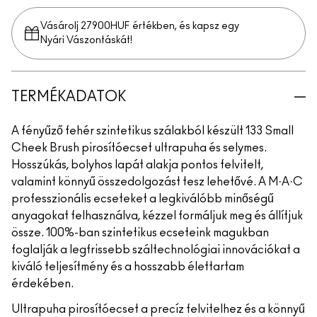
Vásárolj 27900HUF értékben, és kapsz egy
Nyári Vászontáskát!
TERMÉKADATOK
A fényűző fehér szintetikus szálakból készült 133 Small
Cheek Brush pirosítóecset ultrapuha és selymes.
Hosszúkás, bolyhos lapát alakja pontos felvitelt,
valamint könnyű összedolgozást tesz lehetővé. A M·A·C
professzionális ecseteket a legkiválóbb minőségű
anyagokat felhasználva, kézzel formáljuk meg és állítjuk
össze. 100%-ban szintetikus ecseteink magukban
foglalják a legfrissebb száltechnológiai innovációkat a
kiváló teljesítmény és a hosszabb élettartam
érdekében.
Ultrapuha pirosítóecset a precíz felvitelhez és a könnyű