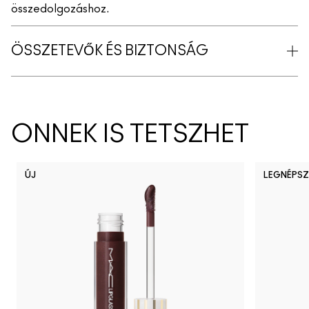
összedolgozáshoz.
ÖSSZETEVŐK ÉS BIZTONSÁG
ÖNNEK IS TETSZHET
ÚJ
LEGNÉPSZ