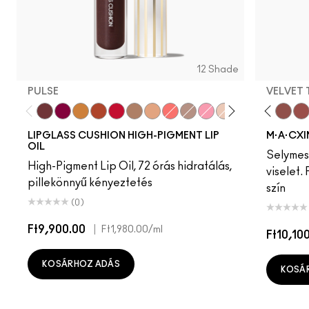
12 Shade
PULSE
VELVET
Pulse
Verve Swerve
Grapesicle
Hot Girl Pink
Yes!
Acting Natural
Carbonated
Unbothered
Tantrum
Dare Me
Malt
Folio
Boy Bait
Yash
Slippery
Cool Teddy
Dressed To Dazzle
Iconic Photo
Yum Yum
Bare M·A·Cximal
Sugarrimmed
Honeylove
Mauvement
Kinda Sexy
Café Moc
Velvet
Mul
LIPGLASS CUSHION HIGH-PIGMENT LIP
M·A·CXI
OIL
Selymes 
High-Pigment Lip Oil, 72 órás hidratálás,
viselet.
pillekönnyű kényeztetés
szín
(0)
Ft9,900.00
|
Ft1,980.00
/ml
Ft10,10
KOSÁRHOZ ADÁS
KOSÁ