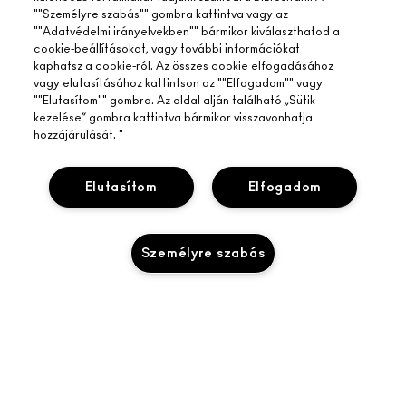
""Személyre szabás"" gombra kattintva vagy az
""Adatvédelmi irányelvekben"" bármikor kiválaszthatod a
cookie-beállításokat, vagy további információkat
kaphatsz a cookie-ról. Az összes cookie elfogadásához
vagy elutasításához kattintson az ""Elfogadom"" vagy
""Elutasítom"" gombra. Az oldal alján található „Sütik
kezelése” gombra kattintva bármikor visszavonhatja
hozzájárulását. "
Elutasítom
Elfogadom
Személyre szabás
A MAC ÁTTEKINTÉSE
TÖRTÉNETÜNK
ONLINE VÁSÁRLÁS
MŰVÉSZET
ELFOGYOTT
SAJÁT FIÓKOM
M A C VIVA GLAM
SEGÍTSÉGRE VAN SZÜKSÉGED?
IRATKOZZ FEL AZ E-MAILEKRE
TUDATOS SZÉPSÉGÁPOLÁS
RENDELÉSEM KÖVETÉSE
PROMÓCIÓK
KARRIER