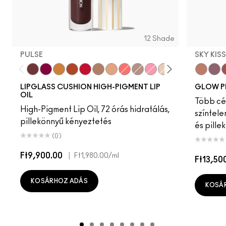
12 Shade
PULSE
SKY KIS
Pulse
Grapesicle
Yes!
Carbonated
Tantrum
Malt
Boy Bait
Slippery
Dressed To Dazzle
Yum Yum
Sugarrimmed
Mauvement
Sky Kiss
Suns
C
LIPGLASS CUSHION HIGH-PIGMENT LIP
GLOW P
OIL
Több cél
High-Pigment Lip Oil, 72 órás hidratálás,
színtele
pillekönnyű kényeztetés
és pille
(0)
Ft9,900.00
|
Ft1,980.00
/ml
Ft13,50
KOSÁRHOZ ADÁS
KOSÁ