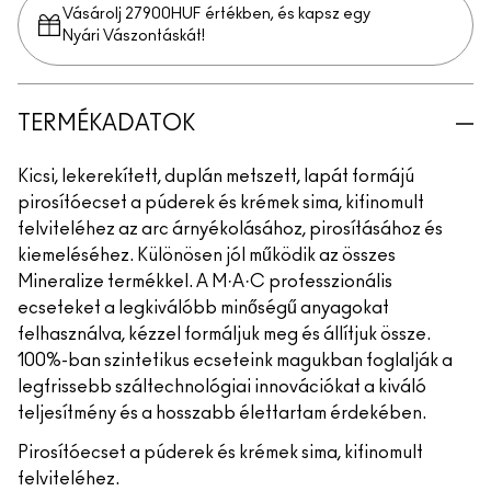
Vásárolj 27900HUF értékben, és kapsz egy
Nyári Vászontáskát!
TERMÉKADATOK
Kicsi, lekerekített, duplán metszett, lapát formájú
pirosítóecset a púderek és krémek sima, kifinomult
felviteléhez az arc árnyékolásához, pirosításához és
kiemeléséhez. Különösen jól működik az összes
Mineralize termékkel. A M·A·C professzionális
ecseteket a legkiválóbb minőségű anyagokat
felhasználva, kézzel formáljuk meg és állítjuk össze.
100%-ban szintetikus ecseteink magukban foglalják a
legfrissebb száltechnológiai innovációkat a kiváló
teljesítmény és a hosszabb élettartam érdekében.
Pirosítóecset a púderek és krémek sima, kifinomult
felviteléhez.