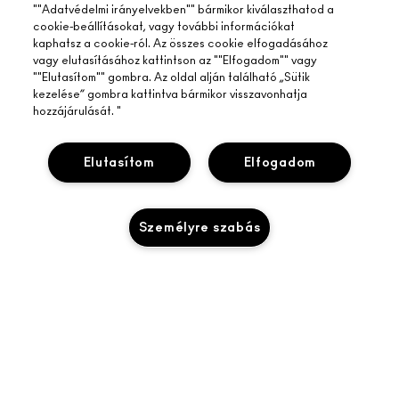
""Adatvédelmi irányelvekben"" bármikor kiválaszthatod a
cookie-beállításokat, vagy további információkat
kaphatsz a cookie-ról. Az összes cookie elfogadásához
vagy elutasításához kattintson az ""Elfogadom"" vagy
""Elutasítom"" gombra. Az oldal alján található „Sütik
kezelése” gombra kattintva bármikor visszavonhatja
hozzájárulását. "
Elutasítom
Elfogadom
Személyre szabás
A MAC ÁTTEKINTÉSE
TÖRTÉNETÜNK
ONLINE VÁSÁRLÁS
MŰVÉSZET
ELFOGYOTT
SAJÁT FIÓKOM
M A C VIVA GLAM
SEGÍTSÉGRE VAN SZÜKSÉGED?
IRATKOZZ FEL AZ E-MAILEKRE
TUDATOS SZÉPSÉGÁPOLÁS
RENDELÉSEM KÖVETÉSE
PROMÓCIÓK
KARRIER
A MAC ÜZLETED
GYIK