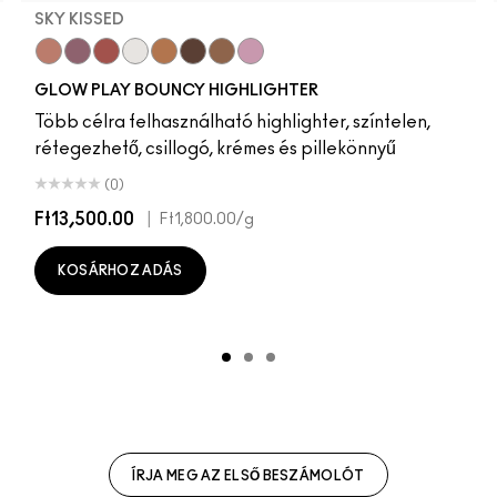
SKY KISSED
Sky Kissed
Sunset Drizzle
Cloud Candy
Wind Chill
Cloudburst
GlowZone
Sepia Skies
Stratus
GLOW PLAY BOUNCY HIGHLIGHTER
Több célra felhasználható highlighter, színtelen,
rétegezhető, csillogó, krémes és pillekönnyű
(0)
Ft13,500.00
|
Ft1,800.00
/g
KOSÁRHOZ ADÁS
ÍRJA MEG AZ ELSŐ BESZÁMOLÓT