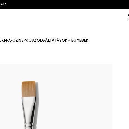
ÁT!
OK
M·A·CZINE
PRO
SZOLGÁLTATÁSOK + EGYEBEK