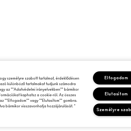
Elfogadom
gy személyre szabott tartalmat, érdeklődésen
mazó különböző tartalmakat tudjunk számodra
vagy az ""Adatvédelmi irányelvekben"" bármikor
Elutasítom
nformációkat kaphatsz a cookie-ról. Az összes
az ""Elfogadom"" vagy ""Elutasítom"" gombra.
tva bármikor visszavonhatja hozzájárulását. "
Személyre sza