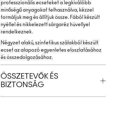
professzionális ecseteket a legkiválóbb
minőségű anyagokat felhasználva, kézzel
formáljuk meg és állítjuk össze. Fából készült
nyéllel és nikkelezett sárgaréz hüvellyel
rendelkeznek.
Négyzet alakú, szintetikus szálakból készült
ecset az alapozó egyenletes eloszlatásához
és összedolgozásához.
ÖSSZETEVŐK ÉS
BIZTONSÁG