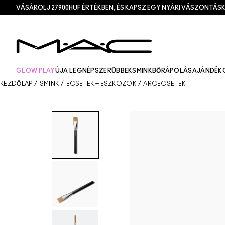
VÁSÁROLJ 27900HUF ÉRTÉKBEN, ÉS KAPSZ EGY NYÁRI VÁSZONTÁSK
GLOW PLAY
ÚJ
A LEGNÉPSZERŰBBEK
SMINK
BŐRÁPOLÁS
AJÁNDÉK
KEZDŐLAP
/
SMINK
/
ECSETEK + ESZKÖZÖK
/
ARCECSETEK