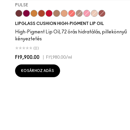
PULSE
Pulse
Grapesicle
Yes!
Carbonated
Tantrum
Malt
Boy Bait
Slippery
Dressed To Dazzle
Yum Yum
Sugarrimmed
Mauvement
LIPGLASS CUSHION HIGH-PIGMENT LIP OIL
High-Pigment Lip Oil, 72 órás hidratálás, pillekönnyű
kényeztetés
(0)
Ft9,900.00
|
Ft1,980.00
/ml
KOSÁRHOZ ADÁS