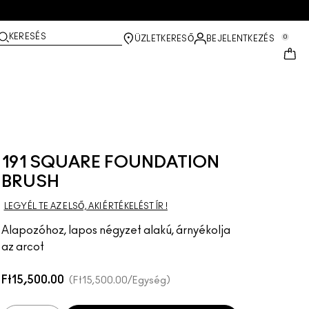
KERESÉS
0
ÜZLETKERESŐ
BEJELENTKEZÉS
191 SQUARE FOUNDATION
BRUSH
LEGYÉL TE AZ ELSŐ, AKI ÉRTÉKELÉST ÍR !
Alapozóhoz, lapos négyzet alakú, árnyékolja
az arcot
Ft15,500.00
Ft15,500.00
/Egység