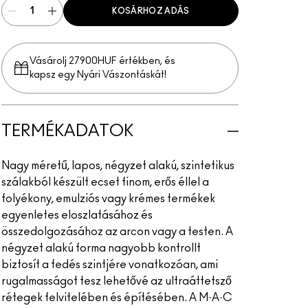
KOSÁRHOZ ADÁS
Vásárolj 27900HUF értékben, és
kapsz egy Nyári Vászontáskát!
TERMÉKADATOK
Nagy méretű, lapos, négyzet alakú, szintetikus
szálakból készült ecset finom, erős éllel a
folyékony, emulziós vagy krémes termékek
egyenletes eloszlatásához és
összedolgozásához az arcon vagy a testen. A
négyzet alakú forma nagyobb kontrollt
biztosít a fedés szintjére vonatkozóan, ami
rugalmasságot tesz lehetővé az ultraáttetsző
rétegek felvitelében és építésében. A M·A·C