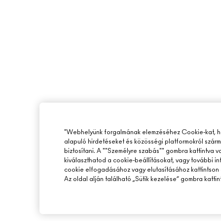
"Webhelyünk forgalmának elemzéséhez Cookie-kat, ho
alapuló hirdetéseket és közösségi platformokról szár
biztosítani. A ""Személyre szabás"" gombra kattintva 
kiválaszthatod a cookie-beállításokat, vagy további i
cookie elfogadásához vagy elutasításához kattintson 
Az oldal alján található „Sütik kezelése” gombra kattin