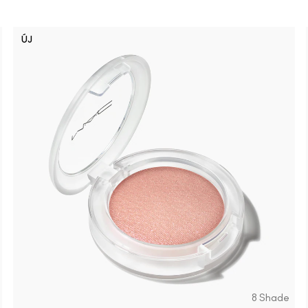
ÚJ
Well, Well
Hug 
I 
8 Shade