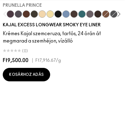
PRUNELLA PRINCE
Prunella Prince
New Number
Costa Niche
Archetaupe
Twinkle Toast
Ecru
Pitch
Iceflower
Vintage Teddy
Peacock
Smoked Quartz
Bark
HodgePodging
Storm Clou
Swamp
Dec
KAJAL EXCESS LONGWEAR SMOKY EYE LINER
Krémes Kajal szemceruza, tartós, 24 órán át
megmarad a szemhéjon, vízálló
(0)
Ft9,500.00
|
F
Ft7,916.67
/g
KOSÁRHOZ ADÁS