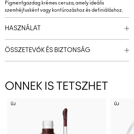
Pigmentgazdag krémes ceruza, amely ideális
szemhéjtusként vagy kontúrozáshoz és definiáláshoz.
HASZNÁLAT
ÖSSZETEVŐK ÉS BIZTONSÁG
ÖNNEK IS TETSZHET
ÚJ
ÚJ