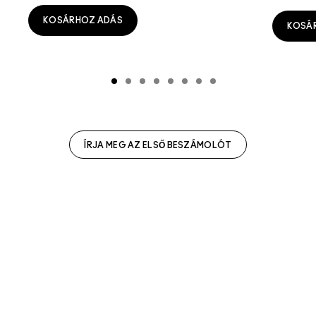
KOSÁRHOZ ADÁS
KOSÁ
ÍRJA MEG AZ ELSŐ BESZÁMOLÓT