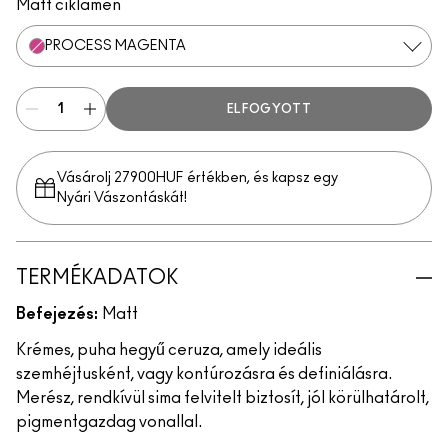
Matt ciklámen
PROCESS MAGENTA
ELFOGYOTT
Vásárolj 27900HUF értékben, és kapsz egy
Nyári Vászontáskát!
TERMÉKADATOK
Befejezés:
Matt
Krémes, puha hegyű ceruza, amely ideális
szemhéjtusként, vagy kontúrozásra és definiálásra.
Merész, rendkívül sima felvitelt biztosít, jól körülhatárolt,
pigmentgazdag vonallal.