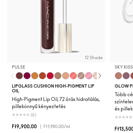
12 Shade
PULSE
SKY KIS
Pulse
Grapesicle
Yes!
Carbonated
Tantrum
Malt
Boy Bait
Slippery
Dressed To Dazzle
Yum Yum
Sugarrimmed
Mauvement
Sky Kiss
Suns
C
LIPGLASS CUSHION HIGH-PIGMENT LIP
GLOW P
OIL
Több cél
High-Pigment Lip Oil, 72 órás hidratálás,
színtele
pillekönnyű kényeztetés
és pille
(0)
Ft9,900.00
|
Ft1,980.00
/ml
Ft13,50