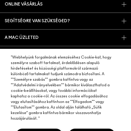
ONLINE VÁSÁRLÁS
MŰVÉSZET
SAJÁT FIÓKOM
M A C VIVA GLAM
SEGÍTSÉGRE VAN SZÜKSÉGED?
IRATKOZZ FEL AZ E-MAILEKRE
TUDATOS SZÉPSÉGÁPOLÁS
RENDELÉSEM KÖVETÉSE
PROMÓCIÓK
KARRIER
A MAC ÜZLETED
GYIK
MAC PRO TAGSÁG
ÜZLETKERESŐ
VISSZAKÜLDÉS ÉS CSERE
ÁLLATKÍSÉRLETEK
ADATVÉDELEM ÉS FELTÉTELEK
SMINKSZOLGÁLTATÁS
"Webhelyünk forgalmának elemzéséhez Cookie-kat, hogy
SZÁLLÍTÁS
személyre szabott tartalmat, érdeklődésen alapuló
ADATVÉDELMI SZABÁLYZAT
FOGLALJ SMINKSZOLGÁLTATÁST
SAJÁT FIÓKOM
hirdetéseket és közösségi platformokról származó
FELHASZNÁLÁSI FELTÉTELEK
különböző tartalmakat tudjunk számodra biztosítani. A
KAPCSOLAT A GYÁRTÓVAL
""Személyre szabás"" gombra kattintva vagy az
ÁLTALÁNOS SZERZŐDÉSI FELTÉTELEK
CHAT MOST
""Adatvédelmi irányelvekben"" bármikor kiválaszthatod a
cookie-beállításokat, vagy további információkat
TERMÉKHAMISÍTÁS
© Make-Up Art Cosmetics Inc. - Estee Lauder Kereskedelmi KFT -
M·A·C, Magyarország 1112 Budapest Balatoni út 2/A. („A” épület, 4.
kaphatsz a cookie-ról. Az összes cookie elfogadásához
emelet) |
LÉPJ KAPCSOLATBA VELÜNK
TELEFONOS RENDELÉS
vagy elutasításához kattintson az ""Elfogadom"" vagy
""Elutasítom"" gombra. Az oldal alján található „Sütik
WEBHELY-SÜTIK KEZELÉSE
kezelése” gombra kattintva bármikor visszavonhatja
hozzájárulását. "