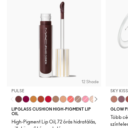
12 Shade
PULSE
SKY KIS
Pulse
Grapesicle
Yes!
Carbonated
Tantrum
Malt
Boy Bait
Slippery
Dressed To Dazzle
Yum Yum
Sugarrimmed
Mauvement
Sky Kiss
Suns
C
LIPGLASS CUSHION HIGH-PIGMENT LIP
GLOW P
OIL
Több cél
High-Pigment Lip Oil, 72 órás hidratálás,
színtele