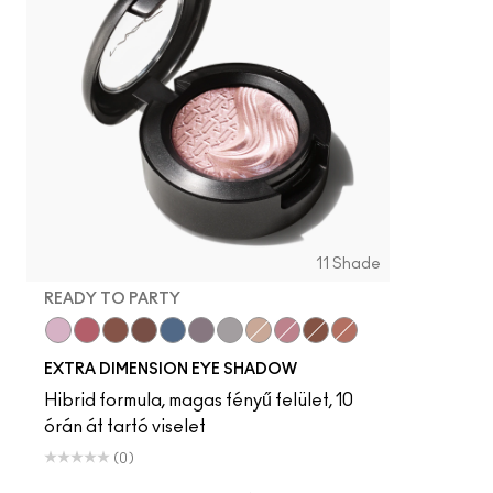
11 Shade
READY TO PARTY
Ready to Party
Rich Core
Havana
Stolen Moment
Lunar
Fathoms Deep
Evening Grey
A Natural Flirt
Smoky Mauve
Amorous Alloy
Sweet Heat
EXTRA DIMENSION EYE SHADOW
Hibrid formula, magas fényű felület, 10
órán át tartó viselet
(0)