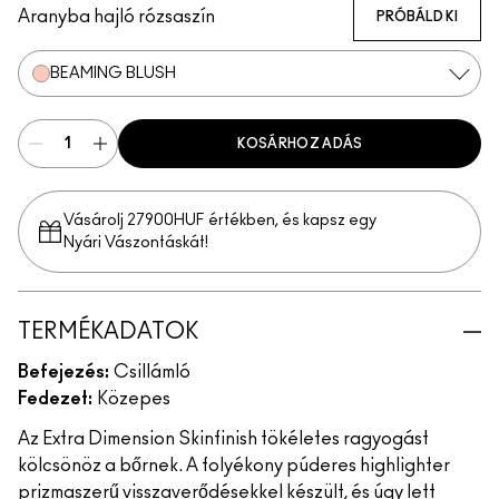
Aranyba hajló rózsaszín
PRÓBÁLD KI
BEAMING BLUSH
KOSÁRHOZ ADÁS
Vásárolj 27900HUF értékben, és kapsz egy
Nyári Vászontáskát!
TERMÉKADATOK
Befejezés:
Csillámló
Fedezet:
Közepes
Az Extra Dimension Skinfinish tökéletes ragyogást
kölcsönöz a bőrnek. A folyékony púderes highlighter
prizmaszerű visszaverődésekkel készült, és úgy lett