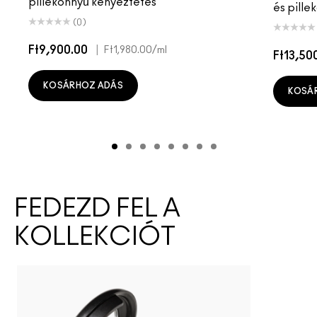
pillekönnyű kényeztetés
és pille
(0)
Ft9,900.00
|
Ft1,980.00
/ml
Ft13,50
KOSÁRHOZ ADÁS
KOSÁ
FEDEZD FEL A
KOLLEKCIÓT