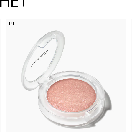
ZHET
ÚJ
Spice It 
Lil Squ
Pi