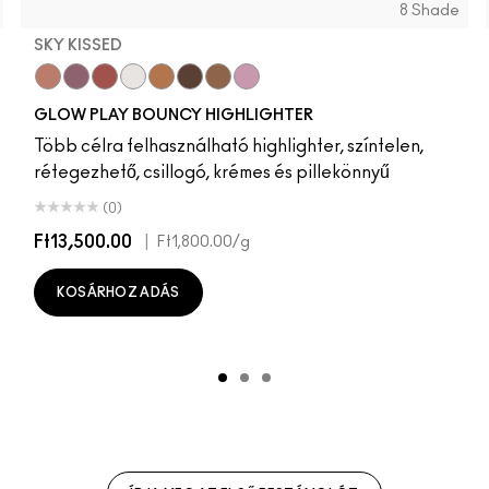
8 Shade
SKY KISSED
Sky Kissed
Sunset Drizzle
Cloud Candy
Wind Chill
Cloudburst
GlowZone
Sepia Skies
Stratus
GLOW PLAY BOUNCY HIGHLIGHTER
Több célra felhasználható highlighter, színtelen,
rétegezhető, csillogó, krémes és pillekönnyű
(0)
Ft13,500.00
|
Ft1,800.00
/g
KOSÁRHOZ ADÁS