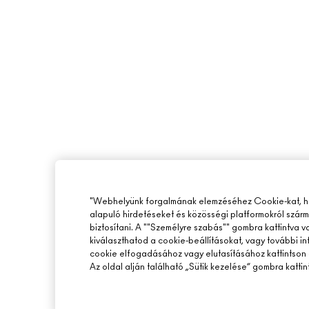
"Webhelyünk forgalmának elemzéséhez Cookie-kat, ho
alapuló hirdetéseket és közösségi platformokról szár
biztosítani. A ""Személyre szabás"" gombra kattintva 
kiválaszthatod a cookie-beállításokat, vagy további i
cookie elfogadásához vagy elutasításához kattintson 
Az oldal alján található „Sütik kezelése” gombra kattin