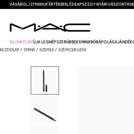
VÁSÁROLJ 27900HUF ÉRTÉKBEN, ÉS KAPSZ EGY NYÁRI VÁSZONTÁSK
GLOW PLAY
ÚJ
A LEGNÉPSZERŰBBEK
SMINK
BŐRÁPOLÁS
AJÁNDÉK
KEZDŐLAP
/
SMINK
/
SZEMEK
/
SZEMCERUZÁK