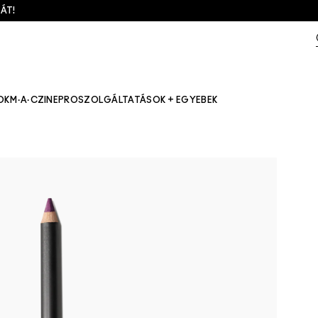
ÁT!
OK
M·A·CZINE
PRO
SZOLGÁLTATÁSOK + EGYEBEK