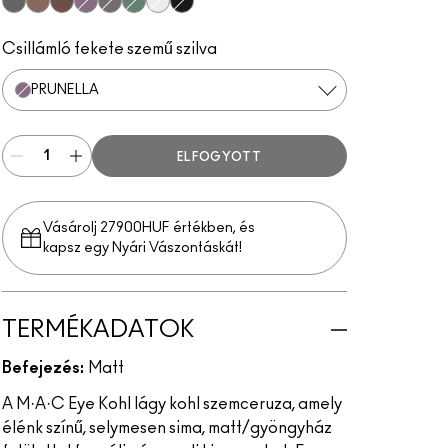
Smolder
Teddy
Costa Riche
Prunella
Phone Number
Minted
Fascinating
Feline
Csillámló fekete szemű szilva
PRUNELLA
ELFOGYOTT
Vásárolj 27900HUF értékben, és
kapsz egy Nyári Vászontáskát!
TERMÉKADATOK
Befejezés:
Matt
A M·A·C Eye Kohl lágy kohl szemceruza, amely
élénk színű, selymesen sima, matt/gyöngyház