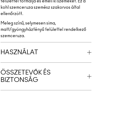
felülettel formálja és emeli ki szemeket. Ez a
kohl szemceruza szemész szakorvos által
ellenőrzött.
Meleg színű, selymesen sima,
matt/gyöngyházfényű felülettel rendelkező
szemceruza.
HASZNÁLAT
ÖSSZETEVŐK ÉS
BIZTONSÁG