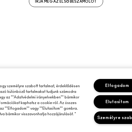
ÍRJA MEG AZ ELSŐ BESZÁMOLÓT
Elfogadom
gy személyre szabott tartalmat, érdeklődésen
mazó különböző tartalmakat tudjunk számodra
vagy az ""Adatvédelmi irányelvekben"" bármikor
Elutasítom
nformációkat kaphatsz a cookie-ról. Az összes
az ""Elfogadom"" vagy ""Elutasítom"" gombra.
tva bármikor visszavonhatja hozzájárulását. "
Személyre sza