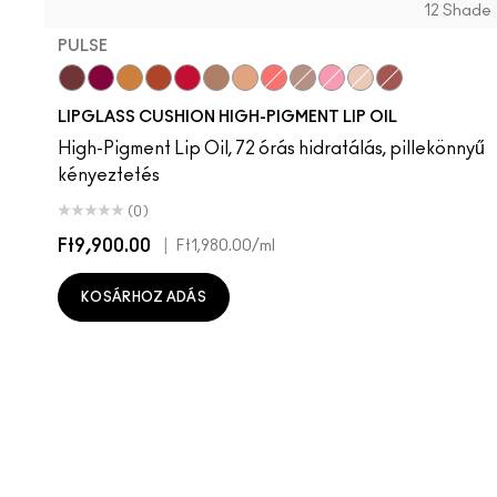
12 Shade
PULSE
Pulse
Grapesicle
Yes!
Carbonated
Tantrum
Malt
Boy Bait
Slippery
Dressed To Dazzle
Yum Yum
Sugarrimmed
Mauvement
LIPGLASS CUSHION HIGH-PIGMENT LIP OIL
High-Pigment Lip Oil, 72 órás hidratálás, pillekönnyű
kényeztetés
(0)
Ft9,900.00
|
Ft1,980.00
/ml
KOSÁRHOZ ADÁS