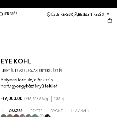
KERESÉS
0
ÜZLETKERESŐ
BEJELENTKEZÉS
EYE KOHL
LEGYÉL TE AZ ELSŐ, AKI ÉRTÉKELÉST ÍR !
Selymes formula, élénk szín,
matt/gyöngyházfényű felület
Ft9,000.00
Ft6,617.65
/g
1.36 g
ÖSSZES
FEKETE
BRONZ
LILA / MÁLYVA
ZÖLD