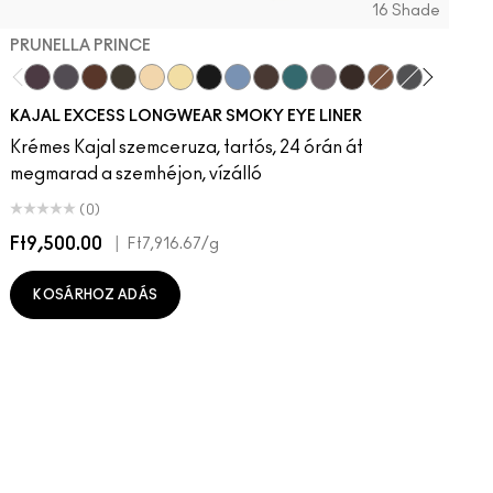
16 Shade
PRUNELLA PRINCE
Prunella Prince
New Number
Costa Niche
Archetaupe
Twinkle Toast
Ecru
Pitch
Iceflower
Vintage Teddy
Peacock
Smoked Quartz
Bark
HodgePodging
Storm Clou
Swamp
Dec
KAJAL EXCESS LONGWEAR SMOKY EYE LINER
Krémes Kajal szemceruza, tartós, 24 órán át
megmarad a szemhéjon, vízálló
(0)
Ft9,500.00
|
F
Ft7,916.67
/g
KOSÁRHOZ ADÁS