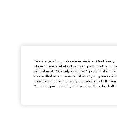
"Webhelyünk forgalmának elemzéséhez Cookie-kat, ho
alapuló hirdetéseket és közösségi platformokról szár
biztosítani. A ""Személyre szabás"" gombra kattintva 
kiválaszthatod a cookie-beállításokat, vagy további i
cookie elfogadásához vagy elutasításához kattintson 
Az oldal alján található „Sütik kezelése” gombra kattin