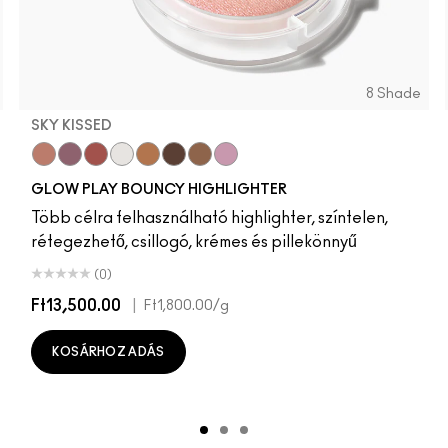
8 Shade
SKY KISSED
Sky Kissed
Sunset Drizzle
Cloud Candy
Wind Chill
Cloudburst
GlowZone
Sepia Skies
Stratus
GLOW PLAY BOUNCY HIGHLIGHTER
Több célra felhasználható highlighter, színtelen,
rétegezhető, csillogó, krémes és pillekönnyű
(0)
Ft13,500.00
|
Ft1,800.00
/g
KOSÁRHOZ ADÁS