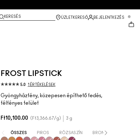
KERESÉS
0
ÜZLETKERESŐ
BEJELENTKEZÉS
FROST LIPSTICK
5.0
1 ÉRTÉKELÉSEK
Gyöngyházfény, közepesen építhető fedés,
félfényes felület
Ft10,100.00
Ft3,366.67
/g
3 g
ÖSSZES
PIROS
RÓZSASZÍN
BRONZ
NARANCSS