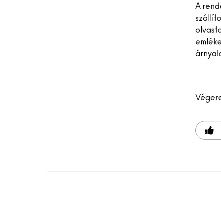
A rende
szállí
olvast
emlékez
árnyal
Véger