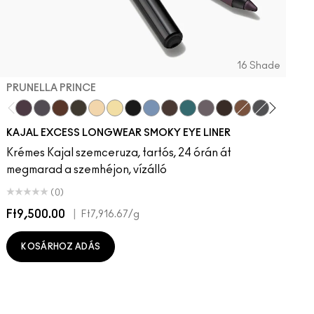
16 Shade
PRUNELLA PRINCE
Prunella Prince
New Number
Costa Niche
Archetaupe
Twinkle Toast
Ecru
Pitch
Iceflower
Vintage Teddy
Peacock
Smoked Quartz
Bark
HodgePodging
Storm Clou
Swamp
Dec
KAJAL EXCESS LONGWEAR SMOKY EYE LINER
Krémes Kajal szemceruza, tartós, 24 órán át
megmarad a szemhéjon, vízálló
(0)
Ft9,500.00
|
F
Ft7,916.67
/g
KOSÁRHOZ ADÁS