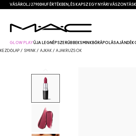
VÁSÁROLJ 27900HUF ÉRTÉKBEN, ÉS KAPSZ EGY NYÁRI VÁSZONTÁSK
GLOW PLAY
ÚJ
A LEGNÉPSZERŰBBEK
SMINK
BŐRÁPOLÁS
AJÁNDÉK
KEZDŐLAP
/
SMINK
/
AJKAK
/
AJAKRÚZSOK