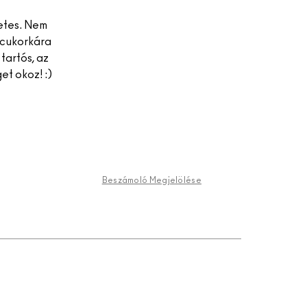
letes. Nem
 cukorkára
tartós, az
et okoz! :)
Beszámoló Megjelölése