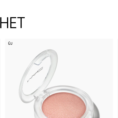
ZHET
ÚJ