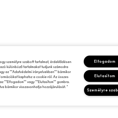
Elfogadom
gy személyre szabott tartalmat, érdeklődésen
mazó különböző tartalmakat tudjunk számodra
vagy az ""Adatvédelmi irányelvekben"" bármikor
Elutasítom
nformációkat kaphatsz a cookie-ról. Az összes
az ""Elfogadom"" vagy ""Elutasítom"" gombra.
tva bármikor visszavonhatja hozzájárulását. "
Személyre sza