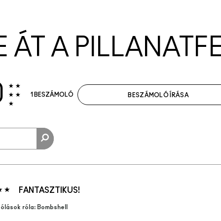
E ÁT A PILLANATF
0
1 BESZÁMOLÓ
BESZÁMOLÓ ÍRÁSA
FANTASZTIKUS!
ólások róla: Bombshell