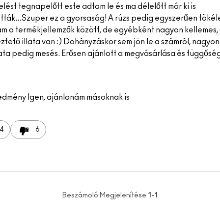
lést tegnapelőtt este adtam le és ma délelőtt már ki is
tották...Szuper ez a gyorsaság! A rúzs pedig egyszerűen töké
am a termékjellemzők között, de egyébként nagyon kellemes,
tető illata van :) Dohányzáskor sem jön le a számról, nagyon 
ata pedig mesés. Erősen ajánlott a megvásárlása és függőség
edmény
Igen, ajánlanám másoknak is
4
6
Beszámoló Megjelenítése
1-1