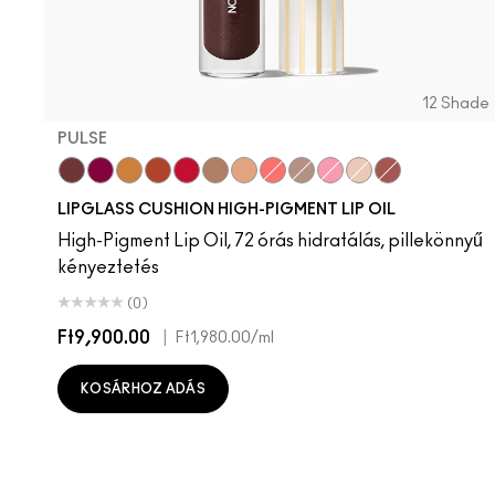
12 Shade
PULSE
Pulse
Grapesicle
Yes!
Carbonated
Tantrum
Malt
Boy Bait
Slippery
Dressed To Dazzle
Yum Yum
Sugarrimmed
Mauvement
LIPGLASS CUSHION HIGH-PIGMENT LIP OIL
High-Pigment Lip Oil, 72 órás hidratálás, pillekönnyű
kényeztetés
(0)
Ft9,900.00
|
Ft1,980.00
/ml
KOSÁRHOZ ADÁS