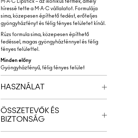
M·A·C Lipstick – az ikonikus termék, amely
híressé tette a M·A·C vállalatot. Formulája
sima, közepesen építhető fedést, erőteljes
gyöngyházfényt és félig fényes felületet kínál.
Rúzs formula sima, közepesen építhető
fedéssel, magas gyöngyházfénnyel és félig
fényes felülettel.
Minden előny
Gyöngyházfényű, félig fényes felület
HASZNÁLAT
ÖSSZETEVŐK ÉS
BIZTONSÁG