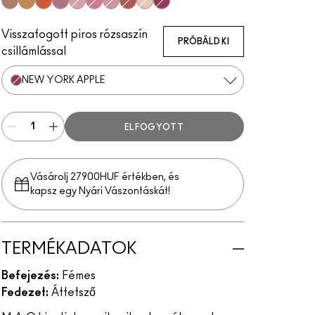
“O”
Bronze Shimmer
CB 96
Plum Dandy
Angel
Bombshell
Fabby
Fresh Moroccan
Gel
New York Apple
Visszafogott piros rózsaszín
PRÓBÁLD KI
csillámlással
NEW YORK APPLE
ELFOGYOTT
Vásárolj 27900HUF értékben, és
kapsz egy Nyári Vászontáskát!
TERMÉKADATOK
Befejezés:
Fémes
Fedezet:
Áttetsző