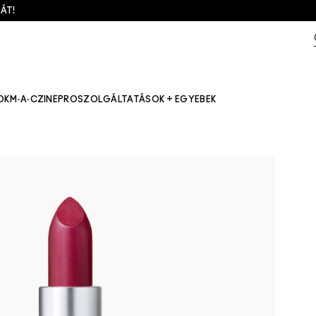
ÁT!
OK
M·A·CZINE
PRO
SZOLGÁLTATÁSOK + EGYEBEK