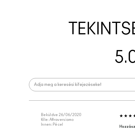
TEKINTS
5.
Beküldve
26/06/2020
tőle:
Attraversiamo
Innen:
Pécel
Hozzász