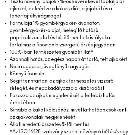
Tiszta növényi olajok 7%-os keverékével táplálja az
ajkakat, beleértve a kókuszdiót, a jojobát és a
fehértajtékvirágmagot
Formulája 1% gyömbérgyökér-kivonatot,
gyömbérgyökér-olajat, melegítő hatású
paprikakivonatot és hűsítő mentolkristályokat
tartalmaz a finoman bizsergető érzés jegyében
100%-ban természetes gyömbérillat*
Azonnali hatás, az egész napon át tartó, telt ajkakért
Nem ragacsos, üvegfényű ragyogás
Könnyű formula
Segít fenntartani az ajkak természetes vízzáró
rétegét, és megakadályozza a kiszáradást
Fokozza az ajkak megjelenését a teltebb hatás
érdekében
Simább ajkakat kölcsönöz, mivel láthatóan csökkenti
az ajakvonalak megjelenését
Állati eredetű összetevőktől mentes
*Az ISO 16128 szabvány szerint növényekből és/vagy