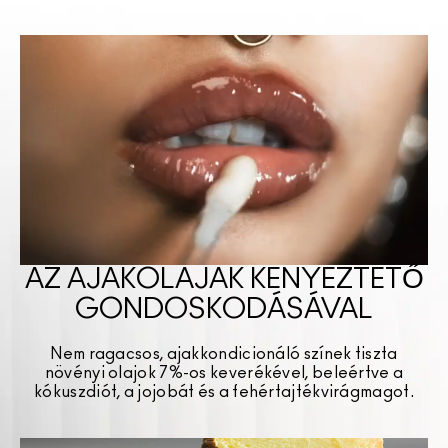
AZ AJAKOLAJAK KÉNYEZTETŐ
GONDOSKODÁSÁVAL
Nem ragacsos, ajakkondicionáló színek tiszta
növényi olajok 7%-os keverékével, beleértve a
kókuszdiót, a jojobát és a fehértajtékvirágmagot.