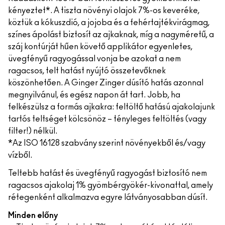
kényeztet*. A tiszta növényi olajok 7%-os keveréke,
köztük a kókuszdió, a jojoba és a fehértajtékvirágmag,
színes ápolást biztosít az ajkaknak, míg a nagyméretű, a
száj kontúrját hűen követő applikátor egyenletes,
üvegfényű ragyogással vonja be azokat a nem
ragacsos, telt hatást nyújtó összetevőknek
köszönhetően. A Ginger Zinger dúsító hatás azonnal
megnyilvánul, és egész napon át tart. Jobb, ha
felkészülsz a formás ajkakra: feltöltő hatású ajakolajunk
tartós teltséget kölcsönöz – tényleges feltöltés (vagy
filter!) nélkül.
*Az ISO 16128 szabvány szerint növényekből és/vagy
vízből.
Teltebb hatást és üvegfényű ragyogást biztosító nem
ragacsos ajakolaj 1% gyömbérgyökér-kivonattal, amely
rétegenként alkalmazva egyre látványosabban dúsít.
Minden előny