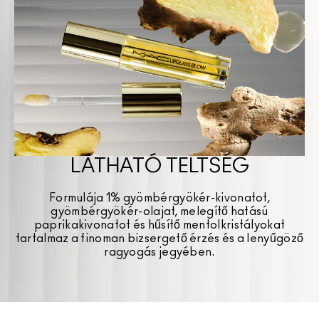
LÁTHATÓ TELTSÉG
Formulája 1% gyömbérgyökér-kivonatot,
gyömbérgyökér-olajat, melegítő hatású
paprikakivonatot és hűsítő mentolkristályokat
tartalmaz a finoman bizsergető érzés és a lenyűgöző
ragyogás jegyében.