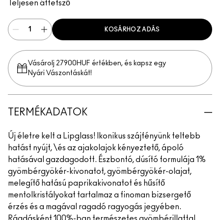
Teljesen áttetsző
KOSÁRHOZ ADÁS
Vásárolj 27900HUF értékben, és kapsz egy
Nyári Vászontáskát!
TERMÉKADATOK
Új életre kelt a Lipglass! Ikonikus szájfényünk teltebb
hatást nyújt, \és az ajakolajok kényeztető, ápoló
hatásával gazdagodott. Észbontó, dúsító formulája 1%
gyömbérgyökér-kivonatot, gyömbérgyökér-olajat,
melegítő hatású paprikakivonatot és hűsítő
mentolkristályokat tartalmaz a finoman bizsergető
érzés és a magával ragadó ragyogás jegyében.
Ráadásként 100%-ban természetes gyömbérillattal