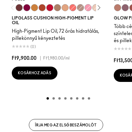
Pulse
Grapesicle
Yes!
Carbonated
Tantrum
Malt
Boy Bait
Slippery
Dressed To Dazzle
Yum Yum
Sugarrimmed
Mauvement
Sky Kiss
Suns
C
LIPGLASS CUSHION HIGH-PIGMENT LIP
GLOW P
OIL
Több cél
High-Pigment Lip Oil, 72 órás hidratálás,
színtele
pillekönnyű kényeztetés
és pille
(0)
Ft9,900.00
|
Ft1,980.00
/ml
Ft13,50
KOSÁRHOZ ADÁS
KOSÁ
ÍRJA MEG AZ ELSŐ BESZÁMOLÓT