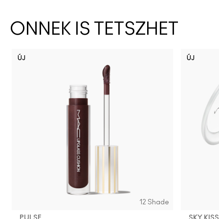
ÖNNEK IS TETSZHET
ÚJ
ÚJ
12 Shade
PULSE
SKY KIS