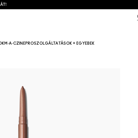
ÁT!
OK
M·A·CZINE
PRO
SZOLGÁLTATÁSOK + EGYEBEK