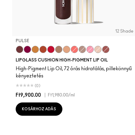
12 Shade
PULSE
Pulse
Grapesicle
Yes!
Carbonated
Tantrum
Malt
Boy Bait
Slippery
Dressed To Dazzle
Yum Yum
Sugarrimmed
Mauvement
LIPGLASS CUSHION HIGH-PIGMENT LIP OIL
High-Pigment Lip Oil, 72 órás hidratálás, pillekönnyű
kényeztetés
(0)
Ft9,900.00
|
Ft1,980.00
/ml
KOSÁRHOZ ADÁS