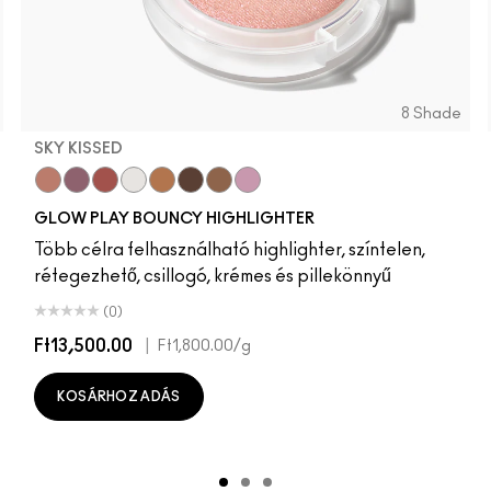
8 Shade
SKY KISSED
Sky Kissed
Sunset Drizzle
Cloud Candy
Wind Chill
Cloudburst
GlowZone
Sepia Skies
Stratus
GLOW PLAY BOUNCY HIGHLIGHTER
Több célra felhasználható highlighter, színtelen,
rétegezhető, csillogó, krémes és pillekönnyű
(0)
Ft13,500.00
|
Ft1,800.00
/g
KOSÁRHOZ ADÁS