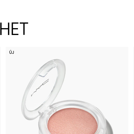
ZHET
ÚJ
Spice It 
Lil Squ
Pi