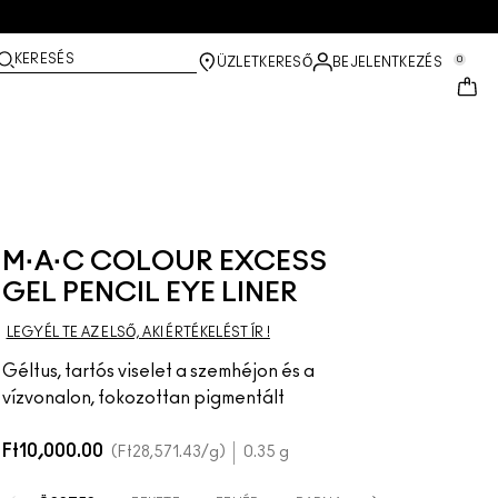
KERESÉS
0
ÜZLETKERESŐ
BEJELENTKEZÉS
M·A·C COLOUR EXCESS
GEL PENCIL EYE LINER
LEGYÉL TE AZ ELSŐ, AKI ÉRTÉKELÉST ÍR !
Géltus, tartós viselet a szemhéjon és a
vízvonalon, fokozottan pigmentált
Ft10,000.00
Ft28,571.43
/g
0.35 g