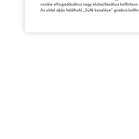
cookie elfogadásához vagy elutasításához kattintson 
Az oldal alján található „Sütik kezelése” gombra kattin
A MAC ÁTTEKINTÉSE
ONLINE VÁSÁRLÁS
TÖRTÉNETÜNK
SAJÁT FIÓKOM
MŰVÉSZET
IRATKOZZ FEL AZ E-
M A C VIVA GLAM
PROMÓCIÓK
TUDATOS SZÉPSÉGÁPOLÁS
KARRIER
MAC PRO TAGSÁG
ÁLLATKÍSÉRLETEK
© Make-Up Art Cosmetics