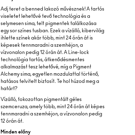
Adj teret a benned lakozó művésznek! A tartós
viseletet lehetővé tevő technológia és a
selymesen sima, telt pigmentek találkozása
egy sor színes tusban. Ezek a vízálló, kibervilág
ihlette színek akár több, mint 24 órán át is
képesek fennmaradni a szemhéjon, a
vízvonalon pedig 12 órán át. A Line-lock
technológia tartós, átkenődésmentes
alkalmazást tesz lehetővé, míg a Pigment
Alchemy sima, egyetlen mozdulattal történő,
hatásos felvitelt biztosít. Te hol húzod meg a
határt?
Vízálló, fokozottan pigmentált géles
szemceruza, amely több, mint 24 órán át képes
fennmaradni a szemhéjon, a vízvonalon pedig
12 órán át.
Minden előny