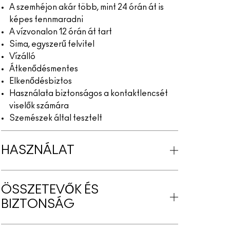
A szemhéjon akár több, mint 24 órán át is
képes fennmaradni
A vízvonalon 12 órán át tart
Sima, egyszerű felvitel
Vízálló
Átkenődésmentes
Elkenődésbiztos
Használata biztonságos a kontaktlencsét
viselők számára
Szemészek által tesztelt
HASZNÁLAT
ÖSSZETEVŐK ÉS
BIZTONSÁG