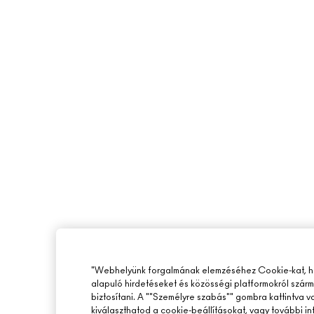
"Webhelyünk forgalmának elemzéséhez Cookie-kat, ho
alapuló hirdetéseket és közösségi platformokról szár
biztosítani. A ""Személyre szabás"" gombra kattintva 
kiválaszthatod a cookie-beállításokat, vagy további i