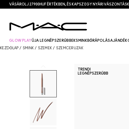
VÁSÁROLJ 27900HUF ÉRTÉKBEN, ÉS KAPSZ EGY NYÁRI VÁSZONTÁSK
GLOW PLAY
ÚJ
A LEGNÉPSZERŰBBEK
SMINK
BŐRÁPOLÁS
AJÁNDÉK
KEZDŐLAP
/
SMINK
/
SZEMEK
/
SZEMCERUZÁK
TRENDI
LEGNÉPSZERŰBB