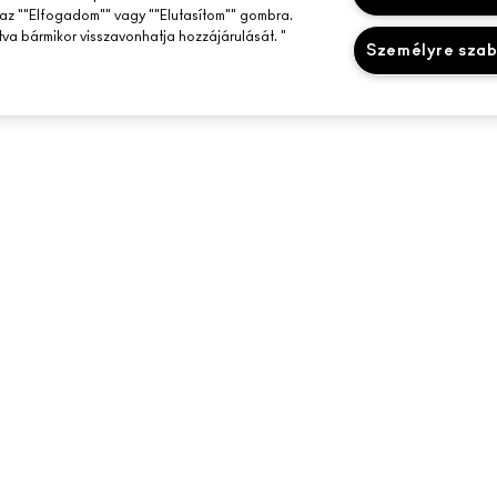
az ""Elfogadom"" vagy ""Elutasítom"" gombra.
tva bármikor visszavonhatja hozzájárulását. "
Személyre sza
SEGÍTSÉGRE VAN SZÜKSÉGED?
A MAC ÜZLETED
RENDELÉSEM KÖVETÉSE
ÜZLETKERESŐ
MAILEKRE
GYIK
SMINKSZOLGÁLT
VISSZAKÜLDÉS ÉS CSERE
FOGLALJ SMINK
SZÁLLÍTÁS
SAJÁT FIÓKOM
KAPCSOLAT A GYÁRTÓVAL
CHAT MOST
 Inc. - Estee Lauder Kereskedelmi KFT - M·A·C, Magyarország 1112 Budapest B