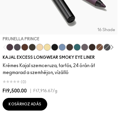
16 Shade
PRUNELLA PRINCE
Prunella Prince
New Number
Costa Niche
Archetaupe
Twinkle Toast
Ecru
Pitch
Iceflower
Vintage Teddy
Peacock
Smoked Quartz
Bark
HodgePodging
Storm Clou
Swamp
Dec
KAJAL EXCESS LONGWEAR SMOKY EYE LINER
Krémes Kajal szemceruza, tartós, 24 órán át
megmarad a szemhéjon, vízálló
(0)
Ft9,500.00
|
F
Ft7,916.67
/g
KOSÁRHOZ ADÁS