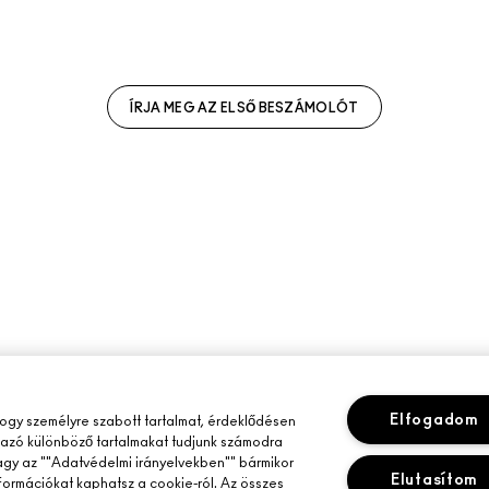
ÍRJA MEG AZ ELSŐ BESZÁMOLÓT
Elfogadom
gy személyre szabott tartalmat, érdeklődésen
mazó különböző tartalmakat tudjunk számodra
vagy az ""Adatvédelmi irányelvekben"" bármikor
Elutasítom
nformációkat kaphatsz a cookie-ról. Az összes