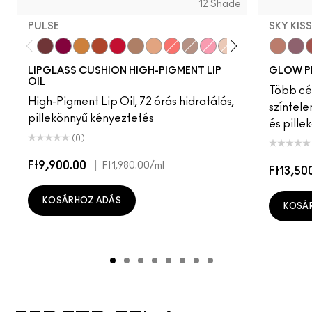
12 Shade
PULSE
SKY KIS
Pulse
Grapesicle
Yes!
Carbonated
Tantrum
Malt
Boy Bait
Slippery
Dressed To Dazzle
Yum Yum
Sugarrimmed
Mauvement
Sky Kiss
Suns
C
LIPGLASS CUSHION HIGH-PIGMENT LIP
GLOW P
OIL
Több cél
High-Pigment Lip Oil, 72 órás hidratálás,
színtele
pillekönnyű kényeztetés
és pille
(0)
Ft9,900.00
|
Ft1,980.00
/ml
Ft13,50
KOSÁRHOZ ADÁS
KOSÁ