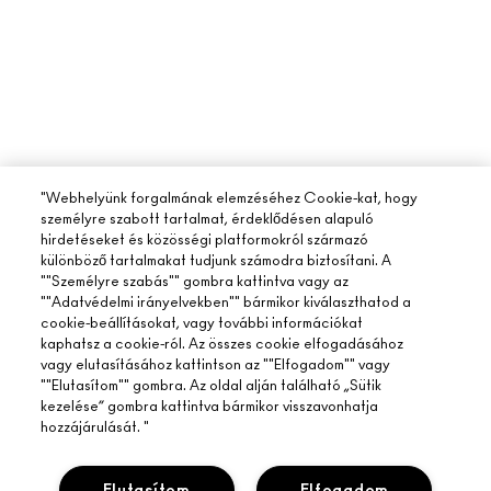
"Webhelyünk forgalmának elemzéséhez Cookie-kat, hogy
személyre szabott tartalmat, érdeklődésen alapuló
hirdetéseket és közösségi platformokról származó
különböző tartalmakat tudjunk számodra biztosítani. A
""Személyre szabás"" gombra kattintva vagy az
""Adatvédelmi irányelvekben"" bármikor kiválaszthatod a
cookie-beállításokat, vagy további információkat
kaphatsz a cookie-ról. Az összes cookie elfogadásához
vagy elutasításához kattintson az ""Elfogadom"" vagy
""Elutasítom"" gombra. Az oldal alján található „Sütik
kezelése” gombra kattintva bármikor visszavonhatja
hozzájárulását. "
Elutasítom
Elfogadom