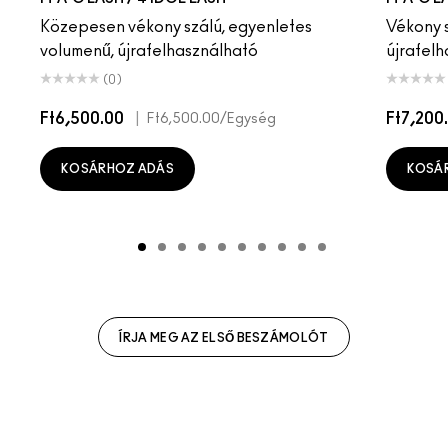
Közepesen vékony szálú, egyenletes
Vékony s
volumenű, újrafelhasználható
újrafel
(0)
Ft6,500.00
|
Ft7,200
Ft6,500.00
/Egység
KOSÁRHOZ ADÁS
KOSÁ
ÍRJA MEG AZ ELSŐ BESZÁMOLÓT