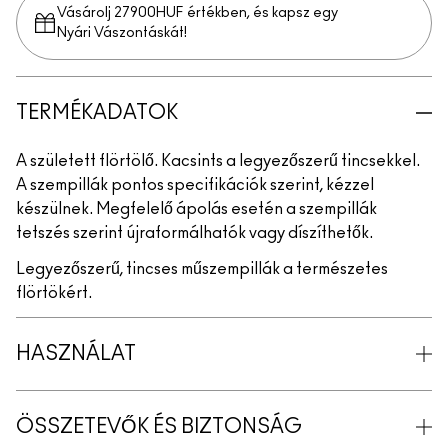
Vásárolj 27900HUF értékben, és kapsz egy
Nyári Vászontáskát!
TERMÉKADATOK
A született flörtölő. Kacsints a legyezőszerű tincsekkel.
A szempillák pontos specifikációk szerint, kézzel
készülnek. Megfelelő ápolás esetén a szempillák
tetszés szerint újraformálhatók vagy díszíthetők.
Legyezőszerű, tincses műszempillák a természetes
flörtökért.
HASZNÁLAT
ÖSSZETEVŐK ÉS BIZTONSÁG