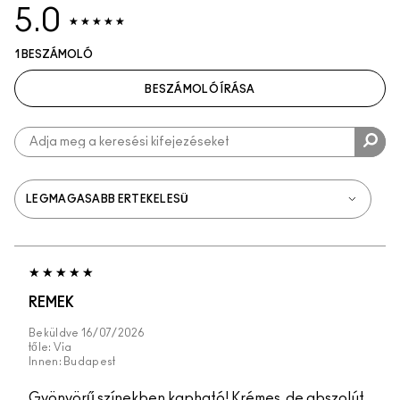
5.0
1 BESZÁMOLÓ
BESZÁMOLÓ ÍRÁSA
REMEK
Beküldve
16/07/2026
tőle:
Via
Innen:
Budapest
Gyönyörű színekben kapható! Krémes, de abszolút