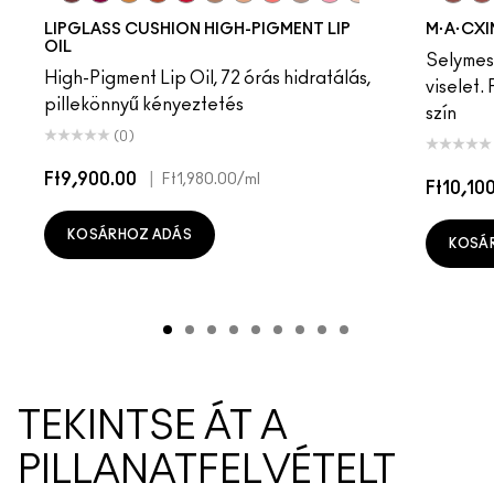
Pulse
Grapesicle
Dare Me
Yes!
Verve Swerve
Carbonated
Acting Natural
Tantrum
Unbothered
Malt
Folio
Boy Bait
Yash
Slippery
Cool Teddy
Dressed To Dazzle
Iconic Photo
Yum Yum
Bare M·A·Cximal
Sugarrimmed
Honeylove
Mauvement
Kinda Sexy
Café Moc
Velvet
Mul
LIPGLASS CUSHION HIGH-PIGMENT LIP
M·A·CXI
OIL
Selymes 
High-Pigment Lip Oil, 72 órás hidratálás,
viselet.
pillekönnyű kényeztetés
szín
(0)
Ft9,900.00
|
Ft1,980.00
/ml
Ft10,10
KOSÁRHOZ ADÁS
KOSÁ
TEKINTSE ÁT A
PILLANATFELVÉTELT