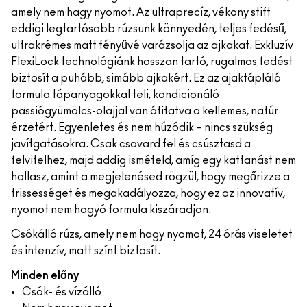
amely nem hagy nyomot. Az ultraprecíz, vékony stift
eddigi legtartósabb rúzsunk könnyedén, teljes fedésű,
ultrakrémes matt fényűvé varázsolja az ajkakat. Exkluzív
FlexiLock technológiánk hosszan tartó, rugalmas fedést
biztosít a puhább, simább ajkakért. Ez az ajaktápláló
formula tápanyagokkal teli, kondicionáló
passiógyümölcs-olajjal van átitatva a kellemes, natúr
érzetért. Egyenletes és nem húzódik – nincs szükség
javítgatásokra. Csak csavard fel és csúsztasd a
felvitelhez, majd addig ismételd, amíg egy kattanást nem
hallasz, amint a megjelenésed rögzül, hogy megőrizze a
frissességet és megakadályozza, hogy ez az innovatív,
nyomot nem hagyó formula kiszáradjon.
Csókálló rúzs, amely nem hagy nyomot, 24 órás viseletet
és intenzív, matt színt biztosít.
Minden előny
Csók- és vízálló