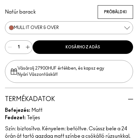
Mull It Over & Over
Meticulous
Sophistry
Coy
Vicious
Poncy
Extra Chili
Mischief
Vixen
Ruby True
Opulence
Teaser
Gutsy
TABOO
Posh
Connoiss
Natúr barack
PRÓBÁLD KI
MULL IT OVER & OVER
KOSÁRHOZ ADÁS
Vásárolj 27900HUF értékben, és kapsz egy
Nyári Vászontáskát!
TERMÉKADATOK
Befejezés:
Matt
Fedezet:
Teljes
Szín: biztosítva. Kényelem: betöltve. Csússz bele a 24
órán át tartó gazdag matt színbe a csókálló rúzsunkkal,