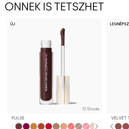
ÖNNEK IS TETSZHET
ÚJ
LEGNÉPSZ
12 Shade
PULSE
VELVET