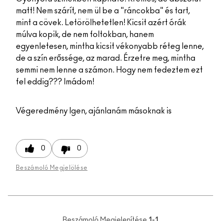
matt! Nem szárít, nem ül be a "ráncokba" és tart,
mint a cövek. Letörölhetetlen! Kicsit azért órák
múlva kopik, de nem foltokban, hanem
egyenletesen, mintha kicsit vékonyabb réteg lenne,
de a szín erőssége, az marad. Érzetre meg, mintha
semmi nem lenne a számon. Hogy nem fedeztem ezt
fel eddig??? Imádom!
Végeredmény
Igen, ajánlanám másoknak is
0
0
Beszámoló Megjelölése
Beszámoló Megjelenítése
1-1