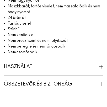
Nem hagy nyomot
Maszkbarát; tartós viselet, nem maszatolódik és nem
hagy nyomot
24 órán át
Tartós viselet
Színhű
Nem kenődik el
Nem ereszt színt és nem folyik szét
Nem pereg le és nem ráncosodik
Nem csomósodik
HASZNÁLAT
ÖSSZETEVŐK ÉS BIZTONSÁG