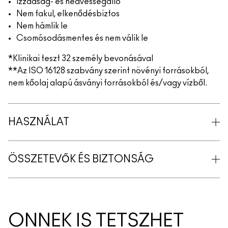
Izzadság- és nedvességálló
Nem fakul, elkenődésbiztos
Nem hámlik le
Csomósodásmentes és nem válik le
*Klinikai teszt 32 személy bevonásával
**Az ISO 16128 szabvány szerint növényi forrásokból,
nem kőolaj alapú ásványi forrásokból és/vagy vízből.
HASZNÁLAT
ÖSSZETEVŐK ÉS BIZTONSÁG
ÖNNEK IS TETSZHET