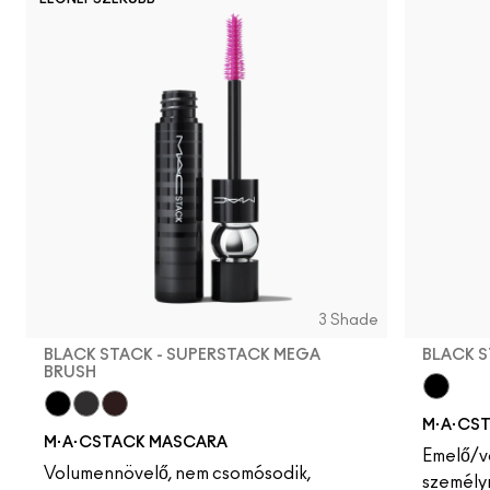
3 Shade
BLACK STACK - SUPERSTACK MEGA
BLACK 
BRUSH
Black S
M·A·CS
Black Stack - Superstack Mega Brush
Black Stack - Superstack Micro Brush
Chestnut Stack
M·A·CSTACK MASCARA
Emelő/v
Volumennövelő, nem csomósodik,
személy