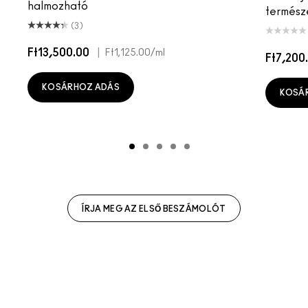
halmozható
termész
(3)
Ft13,500.00
|
Ft1,125.00
/ml
Ft7,200
KOSÁRHOZ ADÁS
KOSÁ
ÍRJA MEG AZ ELSŐ BESZÁMOLÓT