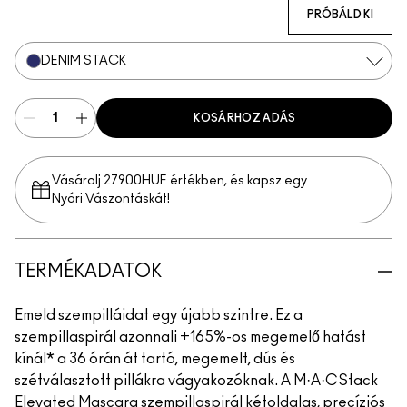
PRÓBÁLD KI
DENIM STACK
KOSÁRHOZ ADÁS
Vásárolj 27900HUF értékben, és kapsz egy
Nyári Vászontáskát!
TERMÉKADATOK
Emeld szempilláidat egy újabb szintre. Ez a
szempillaspirál azonnali +165%-os megemelő hatást
kínál* a 36 órán át tartó, megemelt, dús és
szétválasztott pillákra vágyakozóknak. A M·A·CStack
Elevated Mascara szempillaspirál kétoldalas, precíziós