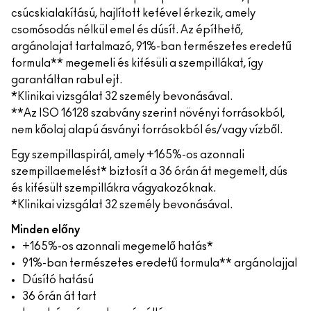
csúcskialakítású, hajlított kefével érkezik, amely
csomósodás nélkül emel és dúsít. Az építhető,
argánolajat tartalmazó, 91%-ban természetes eredetű
formula** megemeli és kifésüli a szempillákat, így
garantáltan rabul ejt.
*Klinikai vizsgálat 32 személy bevonásával.
**Az ISO 16128 szabvány szerint növényi forrásokból,
nem kőolaj alapú ásványi forrásokból és/vagy vízből.
Egy szempillaspirál, amely +165%-os azonnali
szempillaemelést* biztosít a 36 órán át megemelt, dús
és kifésült szempillákra vágyakozóknak.
*Klinikai vizsgálat 32 személy bevonásával.
Minden előny
+165%-os azonnali megemelő hatás*
91%-ban természetes eredetű formula** argánolajjal
Dúsító hatású
36 órán át tart