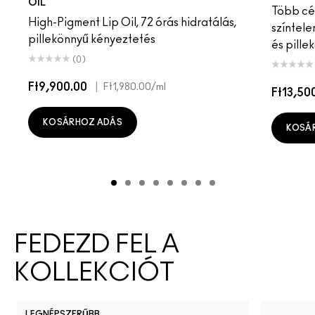
OIL
Több cél
High-Pigment Lip Oil, 72 órás hidratálás,
színtele
pillekönnyű kényeztetés
és pille
(0)
Ft9,900.00
|
Ft1,980.00
/ml
Ft13,50
KOSÁRHOZ ADÁS
KOSÁ
FEDEZD FEL A
KOLLEKCIÓT
LEGNÉPSZERŰBB