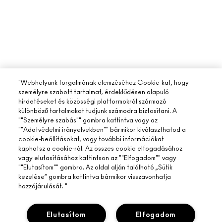
"Webhelyünk forgalmának elemzéséhez Cookie-kat, hogy
személyre szabott tartalmat, érdeklődésen alapuló
hirdetéseket és közösségi platformokról származó
különböző tartalmakat tudjunk számodra biztosítani. A
""Személyre szabás"" gombra kattintva vagy az
""Adatvédelmi irányelvekben"" bármikor kiválaszthatod a
cookie-beállításokat, vagy további információkat
kaphatsz a cookie-ról. Az összes cookie elfogadásához
vagy elutasításához kattintson az ""Elfogadom"" vagy
""Elutasítom"" gombra. Az oldal alján található „Sütik
kezelése” gombra kattintva bármikor visszavonhatja
hozzájárulását. "
Elutasítom
Elfogadom