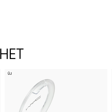
ZHET
ÚJ