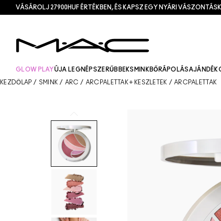
VÁSÁROLJ 27900HUF ÉRTÉKBEN, ÉS KAPSZ EGY NYÁRI VÁSZONTÁSK
GLOW PLAY
ÚJ
A LEGNÉPSZERŰBBEK
SMINK
BŐRÁPOLÁS
AJÁNDÉK
KEZDŐLAP
/
SMINK
/
ARC
/
ARCPALETTÁK + KÉSZLETEK
/
ARCPALETTÁK