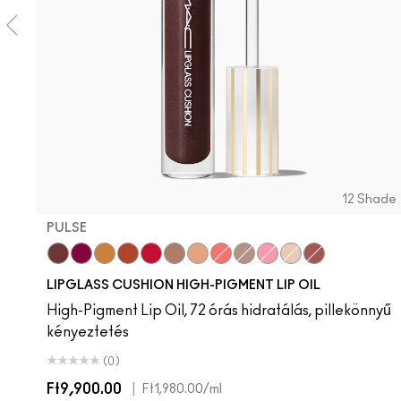
12 Shade
PULSE
Pulse
Grapesicle
Yes!
Carbonated
Tantrum
Malt
Boy Bait
Slippery
Dressed To Dazzle
Yum Yum
Sugarrimmed
Mauvement
LIPGLASS CUSHION HIGH-PIGMENT LIP OIL
High-Pigment Lip Oil, 72 órás hidratálás, pillekönnyű
kényeztetés
(0)
Ft9,900.00
|
Ft1,980.00
/ml