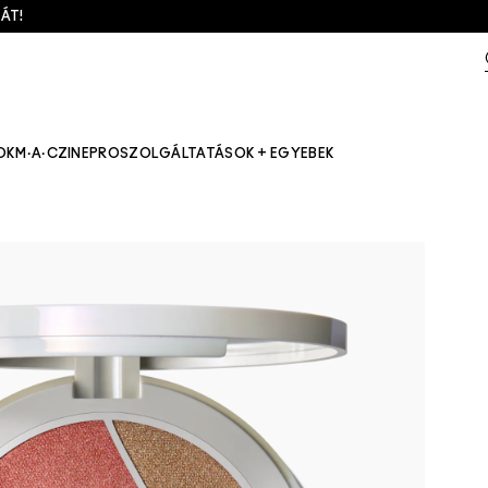
ÁT!
OK
M·A·CZINE
PRO
SZOLGÁLTATÁSOK + EGYEBEK