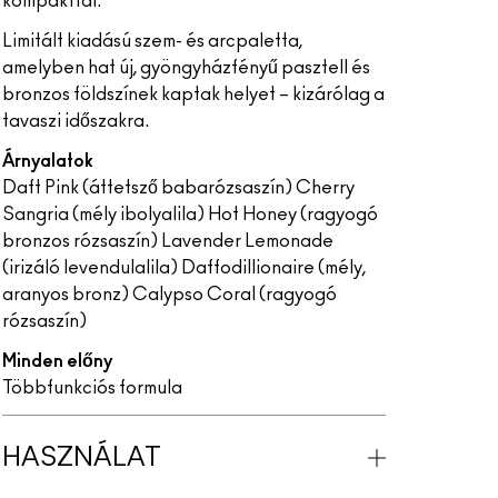
kompakttal.
Limitált kiadású szem- és arcpaletta,
amelyben hat új, gyöngyházfényű pasztell és
bronzos földszínek kaptak helyet – kizárólag a
tavaszi időszakra.
Árnyalatok
Daft Pink (áttetsző babarózsaszín) Cherry
Sangria (mély ibolyalila) Hot Honey (ragyogó
bronzos rózsaszín) Lavender Lemonade
(irizáló levendulalila) Daffodillionaire (mély,
aranyos bronz) Calypso Coral (ragyogó
rózsaszín)
Minden előny
Többfunkciós formula
HASZNÁLAT