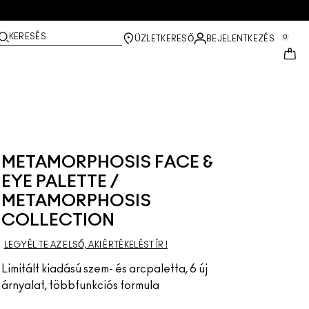
KERESÉS
0
ÜZLETKERESŐ
BEJELENTKEZÉS
METAMORPHOSIS FACE &
EYE PALETTE /
METAMORPHOSIS
COLLECTION
LEGYÉL TE AZ ELSŐ, AKI ÉRTÉKELÉST ÍR !
Limitált kiadású szem- és arcpaletta, 6 új
árnyalat, többfunkciós formula