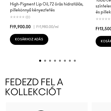
Több cél
High-Pigment Lip Oil, 72 órás hidratálás,
színtele
pillekönnyű kényeztetés
és pille
(0)
Ft9,900.00
|
Ft1,980.00
/ml
Ft13,50
KOSÁRHOZ ADÁS
KOSÁ
FEDEZD FEL A
KOLLEKCIÓT