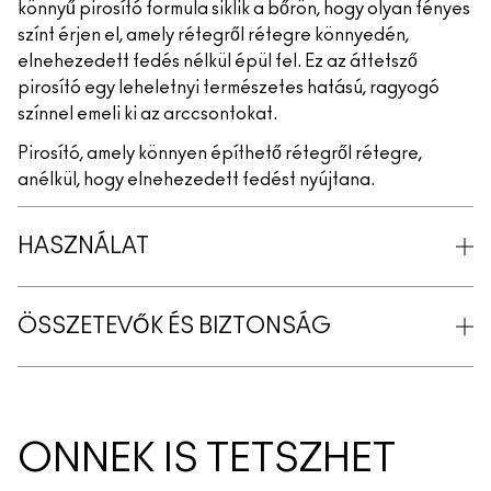
könnyű pirosító formula siklik a bőrön, hogy olyan fényes
színt érjen el, amely rétegről rétegre könnyedén,
elnehezedett fedés nélkül épül fel. Ez az áttetsző
pirosító egy leheletnyi természetes hatású, ragyogó
színnel emeli ki az arccsontokat.
Pirosító, amely könnyen építhető rétegről rétegre,
anélkül, hogy elnehezedett fedést nyújtana.
HASZNÁLAT
ÖSSZETEVŐK ÉS BIZTONSÁG
ÖNNEK IS TETSZHET