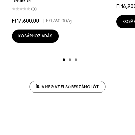
felületet
Ft16,90
(0)
Ft17,600.00
|
Ft1,760.00
/g
KOSÁ
KOSÁRHOZ ADÁS
ÍRJA MEG AZ ELSŐ BESZÁMOLÓT