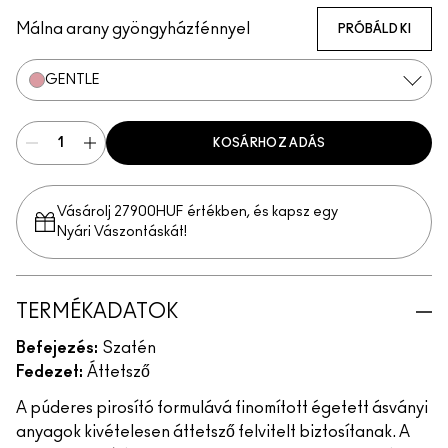
Málna arany gyöngyházfénnyel
PRÓBÁLD KI
GENTLE
KOSÁRHOZ ADÁS
Vásárolj 27900HUF értékben, és kapsz egy
Nyári Vászontáskát!
TERMÉKADATOK
Befejezés:
Szatén
Fedezet:
Áttetsző
A púderes pirosító formulává finomított égetett ásványi
anyagok kivételesen áttetsző felvitelt biztosítanak. A