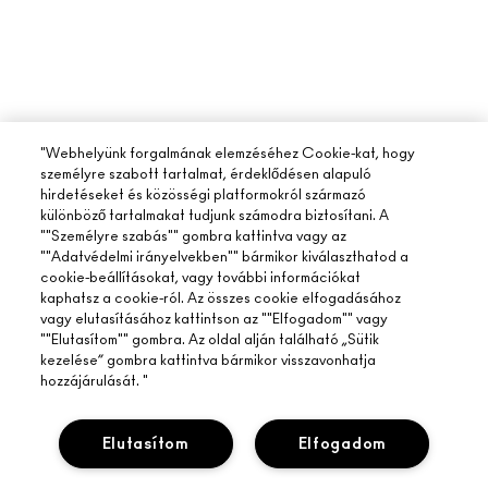
"Webhelyünk forgalmának elemzéséhez Cookie-kat, hogy
személyre szabott tartalmat, érdeklődésen alapuló
hirdetéseket és közösségi platformokról származó
különböző tartalmakat tudjunk számodra biztosítani. A
""Személyre szabás"" gombra kattintva vagy az
""Adatvédelmi irányelvekben"" bármikor kiválaszthatod a
cookie-beállításokat, vagy további információkat
kaphatsz a cookie-ról. Az összes cookie elfogadásához
vagy elutasításához kattintson az ""Elfogadom"" vagy
""Elutasítom"" gombra. Az oldal alján található „Sütik
kezelése” gombra kattintva bármikor visszavonhatja
hozzájárulását. "
Elutasítom
Elfogadom