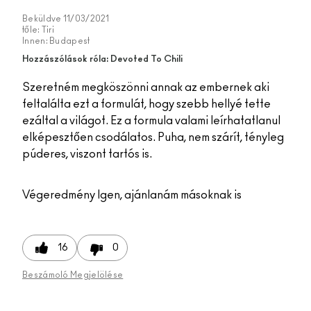
Beküldve
11/03/2021
tőle:
Tiri
Innen:
Budapest
Hozzászólások róla: Devoted To Chili
Szeretném megköszönni annak az embernek aki
feltalálta ezt a formulát, hogy szebb hellyé tette
ezáltal a világot. Ez a formula valami leírhatatlanul
elképesztően csodálatos. Puha, nem szárít, tényleg
púderes, viszont tartós is.
Végeredmény
Igen, ajánlanám másoknak is
16
0
Beszámoló Megjelölése