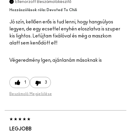
Ellenörzött Beszámolókészítő
Hozzászólások róla: Devoted To Chili
Jó szín, kellően erős is tud lenni, hogy hangsúlyos
legyen, de egy ecsettel enyhén eloszlatva is szuper
kis lightos. Lefújtam fixálóval és még a maszkom
alatt sem kenődött el!!
Végeredmény
Igen, ajánlanám másoknak is
1
3
Beszámoló Megjelölése
LEGJOBB