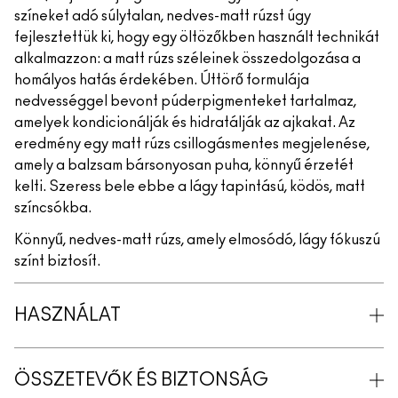
színeket adó súlytalan, nedves-matt rúzst úgy
fejlesztettük ki, hogy egy öltözőkben használt technikát
alkalmazzon: a matt rúzs széleinek összedolgozása a
homályos hatás érdekében. Úttörő formulája
nedvességgel bevont púderpigmenteket tartalmaz,
amelyek kondicionálják és hidratálják az ajkakat. Az
eredmény egy matt rúzs csillogásmentes megjelenése,
amely a balzsam bársonyosan puha, könnyű érzetét
kelti. Szeress bele ebbe a lágy tapintású, ködös, matt
színcsókba.
Könnyű, nedves-matt rúzs, amely elmosódó, lágy fókuszú
színt biztosít.
HASZNÁLAT
ÖSSZETEVŐK ÉS BIZTONSÁG