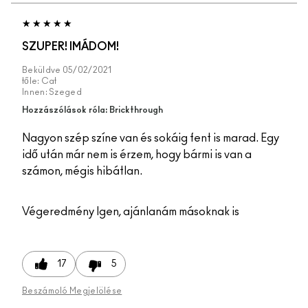
SZUPER! IMÁDOM!
Beküldve
05/02/2021
tőle:
Cat
Innen:
Szeged
Hozzászólások róla: Brickthrough
Nagyon szép színe van és sokáig fent is marad. Egy
idő után már nem is érzem, hogy bármi is van a
számon, mégis hibátlan.
Végeredmény
Igen, ajánlanám másoknak is
17
5
Beszámoló Megjelölése