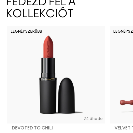
FEDEZD FEL A
KOLLEKCIÓT
LEGNÉPSZERŰBB
LEGNÉPSZ
24 Shade
DEVOTED TO CHILI
VELVET