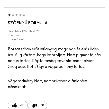
SZÖRNYŰ FORMULA
Beküldve
09/01/2021
tőle:
Eni
Innen:
Göd
Borzasztóan erős műanyag szaga van és erős édes
íze. Alig vártam. hogy letöröljem. Nem pigmentált és
nem is tartós. Képtelenség egyenletesen felvinni
(még ecsettel is) így a végeredmény foltos.
Végeredmény
Nem, nem szívesen ajánlanám
másoknak
40
28