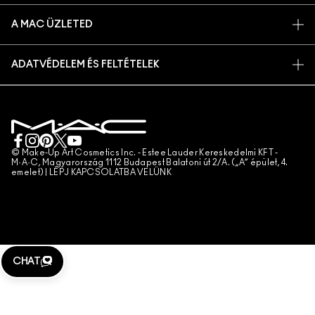
RENDELÉSEM KÖVETÉSE
PROMÓCIÓK
KARRIER
A MAC ÜZLETED
GYIK
MAC PRO TAGSÁG
ÜZLETKERESŐ
VISSZAKÜLDÉS ÉS CSERE
ÁLLATKÍSÉRLETEK
ADATVÉDELEM ÉS FELTÉTELEK
SMINKSZOLGÁLTATÁS
SZÁLLÍTÁS
ADATVÉDELMI SZABÁLYZAT
FOGLALJ SMINKSZOLGÁLTATÁST
SAJÁT FIÓKOM
FELHASZNÁLÁSI FELTÉTELEK
KAPCSOLAT A GYÁRTÓVAL
ÁLTALÁNOS SZERZŐDÉSI FELTÉTELEK
CHAT MOST
TERMÉKHAMISÍTÁS
© Make-Up Art Cosmetics Inc. - Estee Lauder Kereskedelmi KFT -
M·A·C, Magyarország 1112 Budapest Balatoni út 2/A. („A” épület, 4.
emelet) |
LÉPJ KAPCSOLATBA VELÜNK
TELEFONOS RENDELÉS
WEBHELY-SÜTIK KEZELÉSE
CHAT