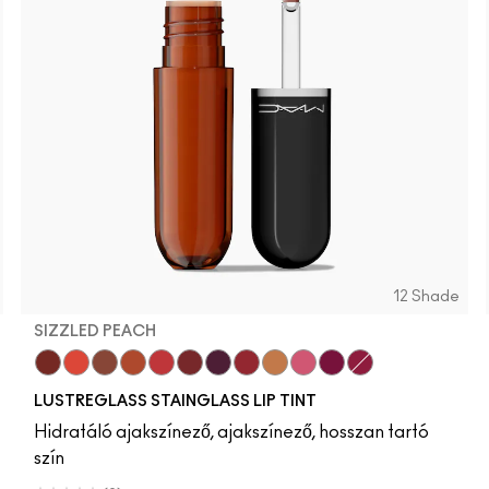
12 Shade
SIZZLED PEACH
Cake Topper
Traffic
Posh Pit
Sizzled Peach
See Sheer
Business Casual
Grapevinyl
XOXO
Trinket
Sneaky Pink
Soda Poppy
Zoomies
LUSTREGLASS STAINGLASS LIP TINT
Hidratáló ajakszínező, ajakszínező, hosszan tartó
szín