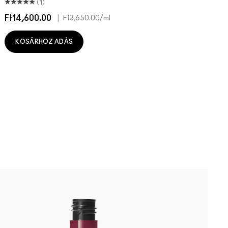
(1)
Ft14,600.00
|
F
Ft3,650.00
/ml
KOSÁRHOZ ADÁS
D
R
P
M