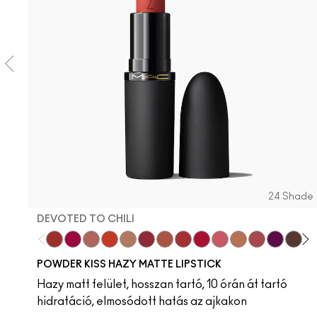
24 Shade
DEVOTED TO CHILI
Devoted To Chili
Twenty-Fun
Teddy 2.0
My Best Life
Off The Market
Dubonnet Buzz
Moving On Up
Brickthrough
Ruby New
Sultriness
Ready To Mingle
Stay Curious
On My Mi
Chest
Crea
Bi
D
POWDER KISS HAZY MATTE LIPSTICK
Hazy matt felület, hosszan tartó, 10 órán át tartó
hidratáció, elmosódott hatás az ajkakon