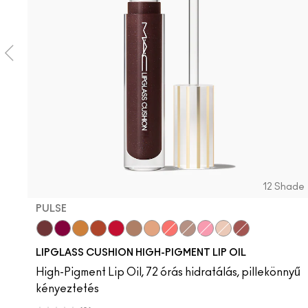
12 Shade
PULSE
Pulse
Grapesicle
Yes!
Carbonated
Tantrum
Malt
Boy Bait
Slippery
Dressed To Dazzle
Yum Yum
Sugarrimmed
Mauvement
LIPGLASS CUSHION HIGH-PIGMENT LIP OIL
High-Pigment Lip Oil, 72 órás hidratálás, pillekönnyű
kényeztetés