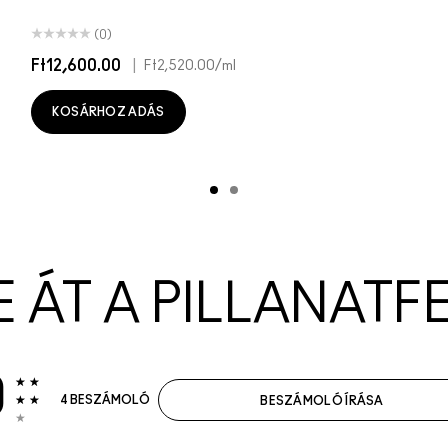
(0)
Ft12,600.00
|
Ft2,520.00
/ml
KOSÁRHOZ ADÁS
E ÁT A PILLANATF
0
4 BESZÁMOLÓ
BESZÁMOLÓ ÍRÁSA