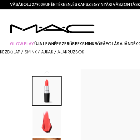
VÁSÁROLJ 27900HUF ÉRTÉKBEN, ÉS KAPSZ EGY NYÁRI VÁSZONTÁSK
GLOW PLAY
ÚJ
A LEGNÉPSZERŰBBEK
SMINK
BŐRÁPOLÁS
AJÁNDÉK
KEZDŐLAP
/
SMINK
/
AJKAK
/
AJAKRÚZSOK