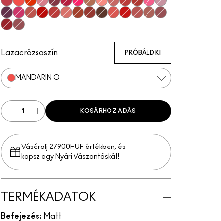
A Little Tamed
Mandarin O
Style Shocked!
Sultriness
Burning Love
Shocking Revelation
Fall In Love
Impulsive
Scattered Petals
Mull It Over
Lasting Passion
Devoted To Chili
Sexy, But Sweet
Ripened
P for Potent
Velvet Punch
Sultry Move
Werk, Werk, Werk
Stay Curious
Reverence
Marrakesh-Mere
Dubonnet Buzz
Turn To The Left
Sheer Outrage
You're Buggin', Lady
Brickthrough
Teddy 2.0
Kinda Soar-Ta
Ruby New
Healthy, Wealthy, And Thriving
Lazacrózsaszín
PRÓBÁLD KI
MANDARIN O
KOSÁRHOZ ADÁS
Vásárolj 27900HUF értékben, és
kapsz egy Nyári Vászontáskát!
TERMÉKADATOK
Befejezés:
Matt