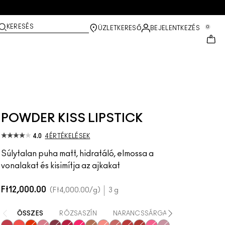
KERESÉS
0
ÜZLETKERESŐ
BEJELENTKEZÉS
POWDER KISS LIPSTICK
4.0
4 ÉRTÉKELÉSEK
Súlytalan puha matt, hidratáló, elmossa a
vonalakat és kisimítja az ajkakat
Ft12,000.00
Ft4,000.00
/g
3 g
ÖSSZES
RÓZSASZÍN
NARANCSSÁRGA
LILA / MÁLYV