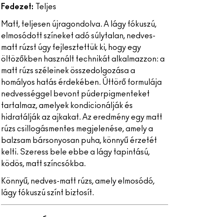
Fedezet:
Teljes
Matt, teljesen újragondolva. A lágy fókuszú,
elmosódott színeket adó súlytalan, nedves-
matt rúzst úgy fejlesztettük ki, hogy egy
öltözőkben használt technikát alkalmazzon: a
matt rúzs széleinek összedolgozása a
homályos hatás érdekében. Úttörő formulája
nedvességgel bevont púderpigmenteket
tartalmaz, amelyek kondicionálják és
hidratálják az ajkakat. Az eredmény egy matt
rúzs csillogásmentes megjelenése, amely a
balzsam bársonyosan puha, könnyű érzetét
kelti. Szeress bele ebbe a lágy tapintású,
ködös, matt színcsókba.
Könnyű, nedves-matt rúzs, amely elmosódó,
lágy fókuszú színt biztosít.