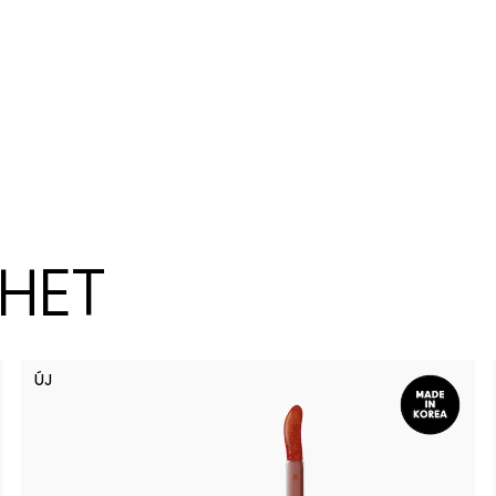
ZHET
ÚJ