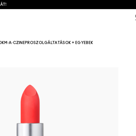
ÁT!
OK
M·A·CZINE
PRO
SZOLGÁLTATÁSOK + EGYEBEK