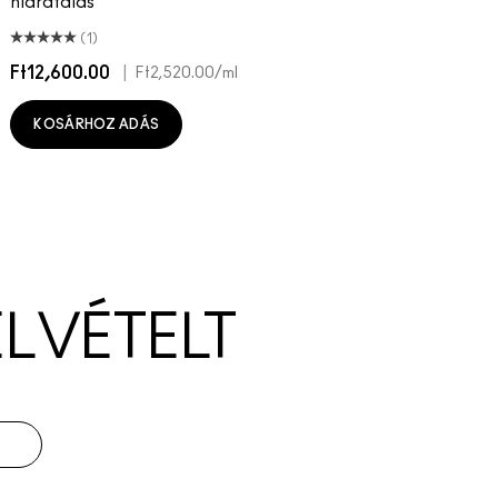
hidratálás
(1)
Ft12,600.00
|
F
Ft2,520.00
/ml
KOSÁRHOZ ADÁS
ELVÉTELT