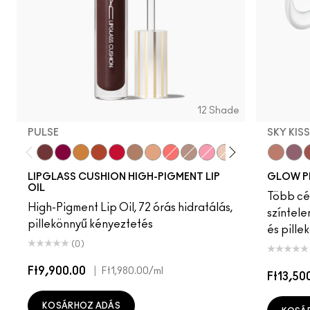
12 Shade
PULSE
SKY KIS
Pulse
Grapesicle
Yes!
Carbonated
Tantrum
Malt
Boy Bait
Slippery
Dressed To Dazzle
Yum Yum
Sugarrimmed
Mauvement
Sky Kiss
Suns
C
LIPGLASS CUSHION HIGH-PIGMENT LIP
GLOW P
OIL
Több cél
High-Pigment Lip Oil, 72 órás hidratálás,
színtele
pillekönnyű kényeztetés
és pille
(0)
Ft9,900.00
|
Ft1,980.00
/ml
Ft13,50
KOSÁRHOZ ADÁS