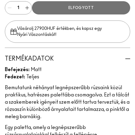
ELFOGYOTT
Vásárolj 27900HUF értékben, és kapsz egy
Nyári Vászontáskát!
TERMÉKADATOK
Befejezés:
Matt
Fedezet:
Teljes
Bemutatunk néhányat legnépszerűbb rúzsaink közül
praktikus, hatrészes palettába csomagolva. Ezt a tálcát
a szakemberek igényeit szem előtt tartva terveztük, és a
rózsaszín különböző árnyalatait tartalmazza, a pinktől a
meleg barnákig.
Egy paletta, amely a legnépszerűbb
rúzsárnyalatainkkal felkészít a fellépésre.