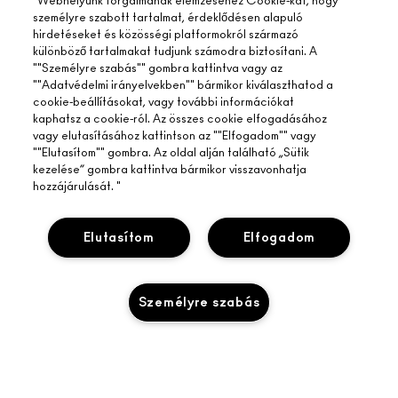
"Webhelyünk forgalmának elemzéséhez Cookie-kat, hogy
személyre szabott tartalmat, érdeklődésen alapuló
hirdetéseket és közösségi platformokról származó
különböző tartalmakat tudjunk számodra biztosítani. A
""Személyre szabás"" gombra kattintva vagy az
""Adatvédelmi irányelvekben"" bármikor kiválaszthatod a
cookie-beállításokat, vagy további információkat
kaphatsz a cookie-ról. Az összes cookie elfogadásához
vagy elutasításához kattintson az ""Elfogadom"" vagy
""Elutasítom"" gombra. Az oldal alján található „Sütik
kezelése” gombra kattintva bármikor visszavonhatja
hozzájárulását. "
Elutasítom
Elfogadom
Személyre szabás
A MAC ÁTTEKINTÉSE
TÖRTÉNETÜNK
ONLINE VÁSÁRLÁS
MŰVÉSZET
ELFOGYOTT
SAJÁT FIÓKOM
M A C VIVA GLAM