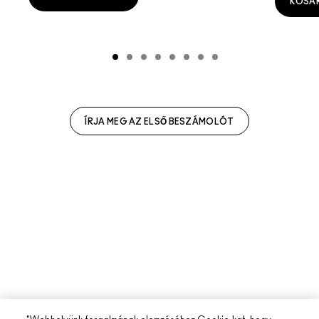
KOSÁ
ÍRJA MEG AZ ELSŐ BESZÁMOLÓT