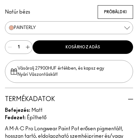
Vintage Selection
Soft Ochre
Layin' Low
Bare Study
Groundwork
Painterly
Art Thera-Peachy
Tailor Grey
It’s Fabstract
Contemplative State
Babe In Charms
Bougie
Sink To A Whisper
Princess Cut
Black Mirror
Natúr bézs
PRÓBÁLD KI
PAINTERLY
KOSÁRHOZ ADÁS
Vásárolj 27900HUF értékben, és kapsz egy
Nyári Vászontáskát!
TERMÉKADATOK
Befejezés:
Matt
Fedezet:
Építhető
A M·A·C Pro Longwear Paint Pot erősen pigmentált,
hosszan tartó, eldolgozható szemhéjprimer és/vagy