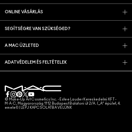
TÖRTÉNETÜNK
ONLINE VÁSÁRLÁS
MŰVÉSZET
SAJÁT FIÓKOM
M A C VIVA GLAM
SEGÍTSÉGRE VAN SZÜKSÉGED?
IRATKOZZ FEL AZ E-MAILEKRE
TUDATOS SZÉPSÉGÁPOLÁS
RENDELÉSEM KÖVETÉSE
PROMÓCIÓK
KARRIER
A MAC ÜZLETED
GYIK
MAC PRO TAGSÁG
ÜZLETKERESŐ
VISSZAKÜLDÉS ÉS CSERE
ÁLLATKÍSÉRLETEK
ADATVÉDELEM ÉS FELTÉTELEK
SMINKSZOLGÁLTATÁS
SZÁLLÍTÁS
ADATVÉDELMI SZABÁLYZAT
FOGLALJ SMINKSZOLGÁLTATÁST
SAJÁT FIÓKOM
FELHASZNÁLÁSI FELTÉTELEK
KAPCSOLAT A GYÁRTÓVAL
ÁLTALÁNOS SZERZŐDÉSI FELTÉTELEK
CHAT MOST
TERMÉKHAMISÍTÁS
© Make-Up Art Cosmetics Inc. - Estee Lauder Kereskedelmi KFT -
M·A·C, Magyarország 1112 Budapest Balatoni út 2/A. („A” épület, 4.
emelet) |
LÉPJ KAPCSOLATBA VELÜNK
TELEFONOS RENDELÉS
WEBHELY-SÜTIK KEZELÉSE