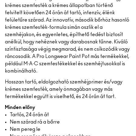
krémes szemfesték a krémes állapotban történő
felvitelt követően 24 órán át tartó, intenzív, élénk
felületűre szárad. Az innovatív, második bőrhöz hasonló
krémes szemfesték-formula simán oszlik el a
szemhéjakon, és egyenletes, építhető fedést biztosít
anélkül, hogy nehéznek vagy darabosnak tűnne. Kiváló
színtisztasága végig megmarad, és nem csíkozódik vagy
ráncosodik. A Pro Longwear Paint Pot más termékekkel,
például M·A·C szemfestékekkel és szemhéjtusokkal is
kombinálható.
Hosszan tartó, eldolgozható szemhéjprimer és/vagy
krémes szemfesték, amely önmagában vagy más
termékekkel együtt is viselhető, és 24 órán át tart.
Minden előny
Tartós, 24 órán át
Nem szárad rá a bőrre
Nem pereg le