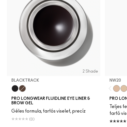
2 Shade
BLACKTRACK
NW20
Blacktrack
Dipdown
NW20
NW
PRO LONGWEAR FLUIDLINE EYE LINER &
PRO LO
BROW GEL
Teljes fe
Géles formula, tartós viselet, precíz
tartó vis
(0)