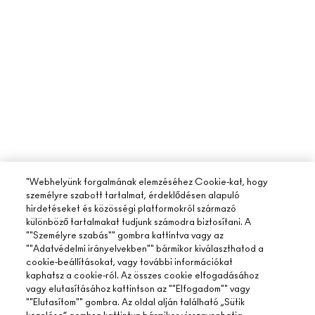
"Webhelyünk forgalmának elemzéséhez Cookie-kat, hogy
személyre szabott tartalmat, érdeklődésen alapuló
hirdetéseket és közösségi platformokról származó
különböző tartalmakat tudjunk számodra biztosítani. A
""Személyre szabás"" gombra kattintva vagy az
""Adatvédelmi irányelvekben"" bármikor kiválaszthatod a
cookie-beállításokat, vagy további információkat
kaphatsz a cookie-ról. Az összes cookie elfogadásához
vagy elutasításához kattintson az ""Elfogadom"" vagy
""Elutasítom"" gombra. Az oldal alján található „Sütik