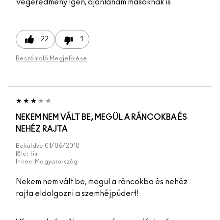
Végeredmény
Igen, ajánlanám másoknak is
22
1
Beszámoló Megjelölése
NEKEM NEM VÁLT BE, MEGÜL A RÁNCOKBA ÉS
NEHÉZ RAJTA
Beküldve
01/06/2018
tőle:
Timi
Innen:
Magyarország
Nekem nem vált be, megül a ráncokba és nehéz
rajta eldolgozni a szemhéjpúdert!