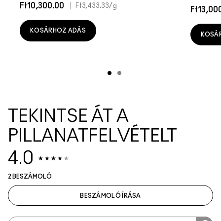
Ft10,300.00
|
Ft3,433.33
/g
Ft13,00
KOSÁRHOZ ADÁS
KOSÁ
TEKINTSE ÁT A
PILLANATFELVÉTELT
4.0
2 BESZÁMOLÓ
BESZÁMOLÓ ÍRÁSA