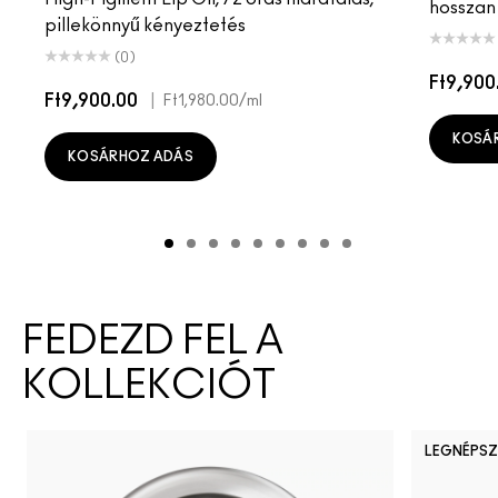
hosszan 
pillekönnyű kényeztetés
(0)
Ft9,900
Ft9,900.00
|
Ft1,980.00
/ml
KOSÁ
KOSÁRHOZ ADÁS
FEDEZD FEL A
KOLLEKCIÓT
LEGNÉPSZ