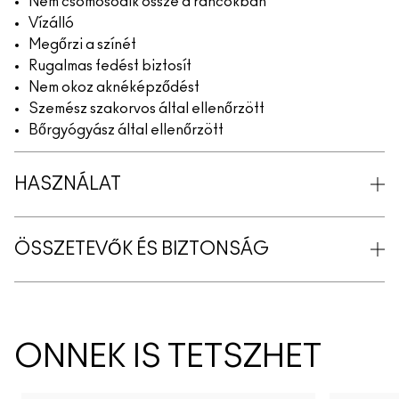
Nem csomósodik össze a ráncokban
Vízálló
Megőrzi a színét
Rugalmas fedést biztosít
Nem okoz aknéképződést
Szemész szakorvos által ellenőrzött
Bőrgyógyász által ellenőrzött
HASZNÁLAT
ÖSSZETEVŐK ÉS BIZTONSÁG
ÖNNEK IS TETSZHET