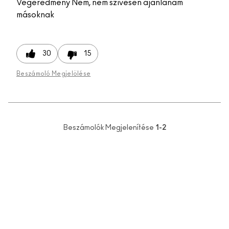
Végeredmény
Nem, nem szívesen ajánlanám
másoknak
30
15
Beszámoló Megjelölése
Beszámolók Megjelenítése
1-2