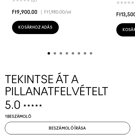
(0)
Ft9,900.00
|
Ft1,980.00
/ml
Ft13,50
KOSÁRHOZ ADÁS
KOSÁ
TEKINTSE ÁT A
PILLANATFELVÉTELT
5.0
1 BESZÁMOLÓ
BESZÁMOLÓ ÍRÁSA