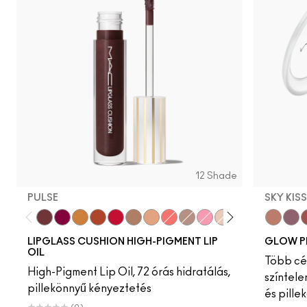
12 Shade
PULSE
SKY KIS
Pulse
Grapesicle
Yes!
Carbonated
Tantrum
Malt
Boy Bait
Slippery
Dressed To Dazzle
Yum Yum
Sugarrimmed
Mauvement
Sky Kiss
Suns
C
LIPGLASS CUSHION HIGH-PIGMENT LIP
GLOW P
OIL
Több cél
High-Pigment Lip Oil, 72 órás hidratálás,
színtele
pillekönnyű kényeztetés
és pille