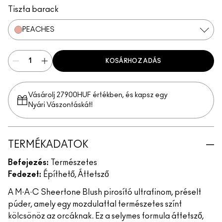
Tiszta barack
PEACHES
KOSÁRHOZ ADÁS
Vásárolj 27900HUF értékben, és kapsz egy
Nyári Vászontáskát!
TERMÉKADATOK
Befejezés:
Természetes
Fedezet:
Építhető, Áttetsző
A M·A·C Sheertone Blush pirosító ultrafinom, préselt
púder, amely egy mozdulattal természetes színt
kölcsönöz az orcáknak. Ez a selymes formula áttetsző,