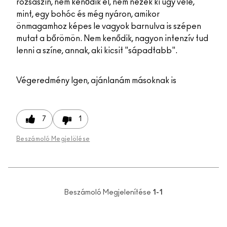
rózsaszín, nem kenődik el, nem nézek ki úgy vele,
mint, egy bohóc és még nyáron, amikor
önmagamhoz képes le vagyok barnulva is szépen
mutat a bőrömön. Nem kenődik, nagyon intenzív tud
lenni a színe, annak, aki kicsit "sápadtabb".
Végeredmény
Igen, ajánlanám másoknak is
7
1
Beszámoló Megjelölése
Beszámoló Megjelenítése
1-1