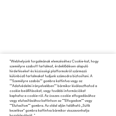
"Webhelyünk forgalmának elemzéséhez Cookie-kat, hogy
személyre szabott tartalmat, érdeklődésen alapuló
hirdetéseket és közösségi platformokról származó
különböző tartalmakat tudjunk számodra biztosítani. A
""Személyre szabás"" gombra kattintva vagy az
""Adatvédelmi irányelvekben"" bármikor kiválaszthatod a
cookie-beállításokat, vagy további információkat
kaphatsz a cookie-ról. Az összes cookie elfogadásához
vagy elutasításához kattintson az ""Elfogadom"" vagy
""Elutasítom"" gombra. Az oldal alján található „Sütik
kezelése” gombra kattintva bármikor visszavonhatja
hozzájárulását. "