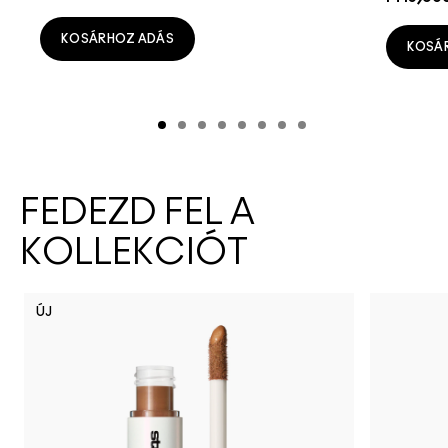
KOSÁRHOZ ADÁS
KOSÁ
FEDEZD FEL A
KOLLEKCIÓT
ÚJ