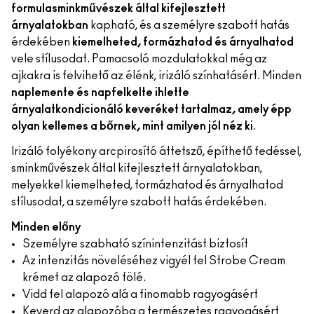
formula
sminkművészek által kifejlesztett
árnyalatokban
kapható, és a személyre szabott hatás
érdekében
kiemelheted, formázhatod és árnyalhatod
vele stílusodat. Pamacsoló mozdulatokkal még az
ajkakra is felvihető az élénk, irizáló színhatásért. Minden
naplemente és napfelkelte ihlette
árnyalat
kondicionáló keveréket tartalmaz, amely épp
olyan kellemes a bőrnek, mint amilyen jól néz ki
.
Irizáló folyékony arcpirosító áttetsző, építhető fedéssel,
sminkművészek által kifejlesztett árnyalatokban,
melyekkel kiemelheted, formázhatod és árnyalhatod
stílusodat, a személyre szabott hatás érdekében.
Minden előny
Személyre szabható színintenzitást biztosít
Az intenzitás növeléséhez vigyél fel Strobe Cream
krémet az alapozó fölé.
Vidd fel alapozó alá a finomabb ragyogásért
Keverd az alapozóba a természetes ragyogásért