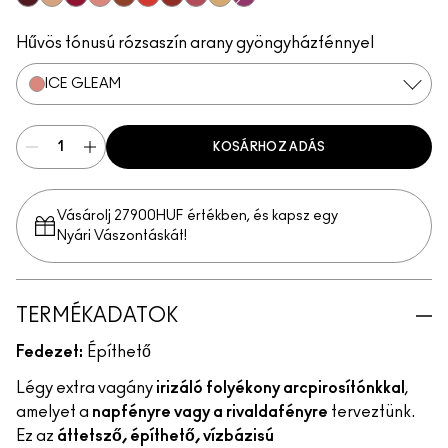
Plummy Bare
Starlite
Good Vibes
Ice Gleam
Lavalite
Apricot Jelly
Unsweetened
Nitelite
Lightning
Magic Aura
Hűvös tónusú rózsaszín arany gyöngyházfénnyel
ICE GLEAM
KOSÁRHOZ ADÁS
Vásárolj 27900HUF értékben, és kapsz egy
Nyári Vászontáskát!
TERMÉKADATOK
Fedezet:
Építhető
Légy extra vagány
irizáló folyékony arcpirosítónkkal
,
amelyet a
napfényre vagy a rivaldafényre
terveztünk.
Ez az
áttetsző, építhető, vízbázisú