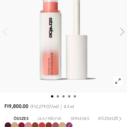
AZ ARCRA VALÓ ÖSSZES TERMÉK
Mini M·A·C
AZ ÖSSZES ECSET
A SZEMRE VALÓ ÖSSZES TERMÉK
Ft9,800.00
Ft2,279.07
/ml
4.3 ml
ÖSSZES
LILA / MÁLYVA
SEMLEGES
RÓZSASZÍN