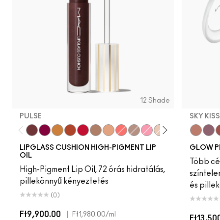
12 Shade
PULSE
SKY KIS
Pulse
Grapesicle
Yes!
Carbonated
Tantrum
Malt
Boy Bait
Slippery
Dressed To Dazzle
Yum Yum
Sugarrimmed
Mauvement
Sky Kiss
Suns
C
LIPGLASS CUSHION HIGH-PIGMENT LIP
GLOW P
OIL
Több cél
High-Pigment Lip Oil, 72 órás hidratálás,
színtele
pillekönnyű kényeztetés
és pille
(0)
Ft9,900.00
|
Ft1,980.00
/ml
Ft13,50