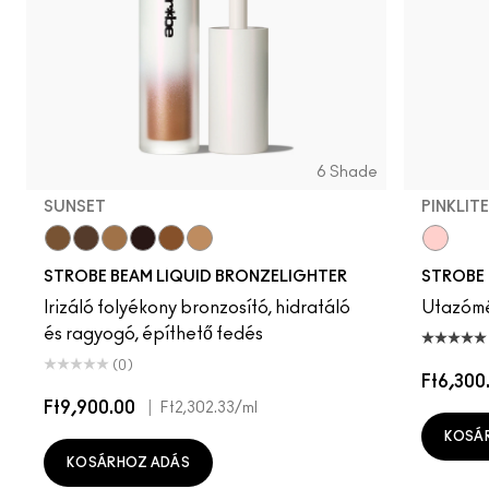
6 Shade
SUNSET
PINKLITE
Sunset
Daylite
Flashlite
Sunbeam
Warmlite
Sunlite
Pinklite
STROBE BEAM LIQUID BRONZELIGHTER
STROBE 
Irizáló folyékony bronzosító, hidratáló
Utazómér
és ragyogó, építhető fedés
(0)
Ft6,300
Ft9,900.00
|
Ft2,302.33
/ml
KOSÁ
KOSÁRHOZ ADÁS