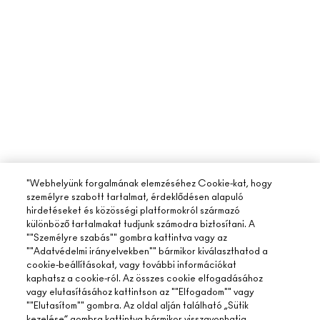
"Webhelyünk forgalmának elemzéséhez Cookie-kat, hogy
személyre szabott tartalmat, érdeklődésen alapuló
hirdetéseket és közösségi platformokról származó
különböző tartalmakat tudjunk számodra biztosítani. A
""Személyre szabás"" gombra kattintva vagy az
""Adatvédelmi irányelvekben"" bármikor kiválaszthatod a
cookie-beállításokat, vagy további információkat
kaphatsz a cookie-ról. Az összes cookie elfogadásához
vagy elutasításához kattintson az ""Elfogadom"" vagy
""Elutasítom"" gombra. Az oldal alján található „Sütik
kezelése” gombra kattintva bármikor visszavonhatja