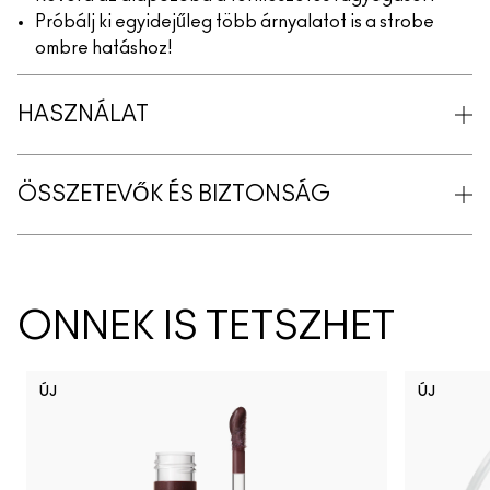
Próbálj ki egyidejűleg több árnyalatot is a strobe
ombre hatáshoz!
HASZNÁLAT
ÖSSZETEVŐK ÉS BIZTONSÁG
ÖNNEK IS TETSZHET
ÚJ
ÚJ