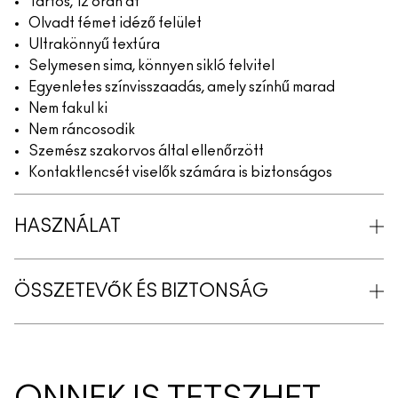
Tartós, 12 órán át
Olvadt fémet idéző felület
Ultrakönnyű textúra
Selymesen sima, könnyen sikló felvitel
Egyenletes színvisszaadás, amely színhű marad
Nem fakul ki
Nem ráncosodik
Szemész szakorvos által ellenőrzött
Kontaktlencsét viselők számára is biztonságos
HASZNÁLAT
ÖSSZETEVŐK ÉS BIZTONSÁG