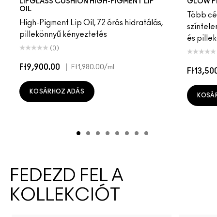
LIPGLASS CUSHION HIGH-PIGMENT LIP
GLOW P
OIL
Több cél
High-Pigment Lip Oil, 72 órás hidratálás,
színtele
pillekönnyű kényeztetés
és pille
(0)
Ft9,900.00
|
Ft1,980.00
/ml
Ft13,50
KOSÁRHOZ ADÁS
KOSÁ
FEDEZD FEL A
KOLLEKCIÓT