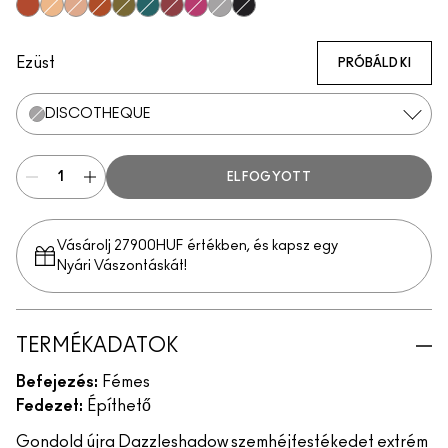
Couture Copper
Kiss Of Klimt
Yes To Sequins
Objet D' Art
Joie De Glitz
Emerald Cut
Incinerated
Celebutante
Discotheque
Illuminaughty
Ezüst
PRÓBÁLD KI
DISCOTHEQUE
ELFOGYOTT
Vásárolj 27900HUF értékben, és kapsz egy
Nyári Vászontáskát!
TERMÉKADATOK
Befejezés:
Fémes
Fedezet:
Építhető
Gondold újra Dazzleshadow szemhéjfestékedet extrém