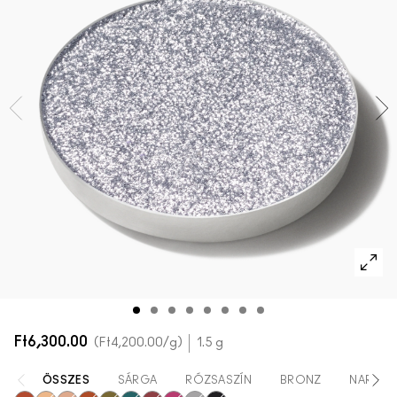
AZ ARCRA VALÓ ÖSSZES TERMÉK
Mini M·A·C
AZ ÖSSZES ECSET
A SZEMRE VALÓ ÖSSZES TERMÉK
Ft6,300.00
Ft4,200.00
/g
1.5 g
ÖSSZES
SÁRGA
RÓZSASZÍN
BRONZ
NARAN