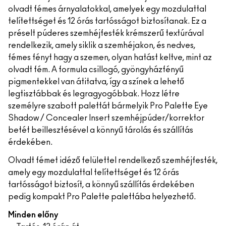
olvadt fémes árnyalatokkal, amelyek egy mozdulattal
telítettséget és 12 órás tartósságot biztosítanak. Ez a
préselt púderes szemhéjfesték krémszerű textúrával
rendelkezik, amely siklik a szemhéjakon, és nedves,
fémes fényt hagy a szemen, olyan hatást keltve, mint az
olvadt fém. A formula csillogó, gyöngyházfényű
pigmentekkel van átitatva, így a színek a lehető
legtisztábbak és legragyogóbbak. Hozz létre
személyre szabott palettát bármelyik Pro Palette Eye
Shadow / Concealer Insert szemhéjpúder/korrektor
betét beillesztésével a könnyű tárolás és szállítás
érdekében.
Olvadt fémet idéző felülettel rendelkező szemhéjfesték,
amely egy mozdulattal telítettséget és 12 órás
tartósságot biztosít, a könnyű szállítás érdekében
pedig kompakt Pro Palette palettába helyezhető.
Minden előny