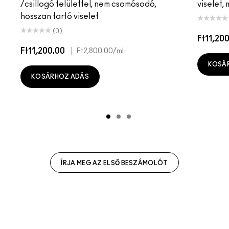
/csillogó felülettel, nem csomósodó,
viselet,
hosszan tartó viselet
(0)
Ft11,20
Ft11,200.00
|
Ft2,800.00
/ml
KOSÁ
KOSÁRHOZ ADÁS
ÍRJA MEG AZ ELSŐ BESZÁMOLÓT