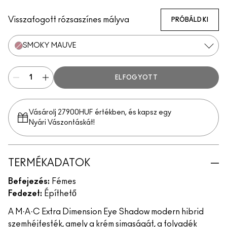
Ready to Party
Rich Core
Havana
Stolen Moment
Lunar
Fathoms Deep
Evening Grey
A Natural Flirt
Smoky Mauve
Amorous Alloy
Sweet Heat
Visszafogott rózsaszínes mályva
PRÓBÁLD KI
SMOKY MAUVE
ELFOGYOTT
Vásárolj 27900HUF értékben, és kapsz egy
Nyári Vászontáskát!
TERMÉKADATOK
Befejezés:
Fémes
Fedezet:
Építhető
A M·A·C Extra Dimension Eye Shadow modern hibrid
szemhéjfesték, amely a krém simaságát, a folyadék