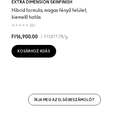
EXTRA DIMENSION SKINFINISH
Hibrid formula, magas fényű felület,
kiemelő hatás
(0)
Ft16,900.00
|
Ft1,877.78
/g
KOSÁRHOZ ADÁS
ÍRJA MEG AZ ELSŐ BESZÁMOLÓT