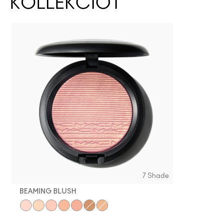
KOLLEKCIÓT
7 Shade
BEAMING BLUSH
Show Gold
Double-Gleam
Beaming Blush
Glow with It
Superb
Whisper of Gilt
Oh, Darling!