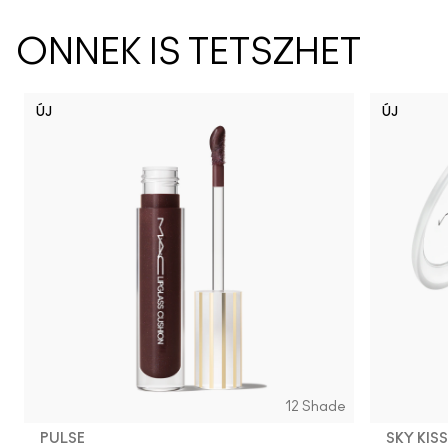
ÖNNEK IS TETSZHET
ÚJ
ÚJ
12 Shade
PULSE
SKY KIS