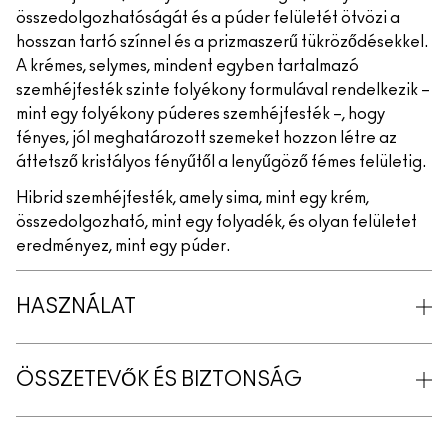
összedolgozhatóságát és a púder felületét ötvözi a
hosszan tartó színnel és a prizmaszerű tükröződésekkel.
A krémes, selymes, mindent egyben tartalmazó
szemhéjfesték szinte folyékony formulával rendelkezik –
mint egy folyékony púderes szemhéjfesték –, hogy
fényes, jól meghatározott szemeket hozzon létre az
áttetsző kristályos fényűtől a lenyűgöző fémes felületig.
Hibrid szemhéjfesték, amely sima, mint egy krém,
összedolgozható, mint egy folyadék, és olyan felületet
eredményez, mint egy púder.
HASZNÁLAT
ÖSSZETEVŐK ÉS BIZTONSÁG