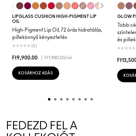
Pulse
Grapesicle
Yes!
Carbonated
Tantrum
Malt
Boy Bait
Slippery
Dressed To Dazzle
Yum Yum
Sugarrimmed
Mauvement
Sky Kiss
Suns
C
LIPGLASS CUSHION HIGH-PIGMENT LIP
GLOW P
OIL
Több cél
High-Pigment Lip Oil, 72 órás hidratálás,
színtele
pillekönnyű kényeztetés
és pille
(0)
Ft9,900.00
|
Ft1,980.00
/ml
Ft13,50
KOSÁRHOZ ADÁS
KOSÁ
FEDEZD FEL A