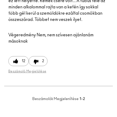
ez lett helyette. Remek csere volt... A tubus fele az
minden alkalommal rajta van a kefén így sokkal
több gél kerül a szemöldökre ezáltal csomókban
összeszárad. Többet nem veszek ilyet.
Végeredmény
Nem, nem szívesen ajánlanám
másoknak
12
2
Beszámoló Megjelölése
Beszámolók Megjelenítése
1-2