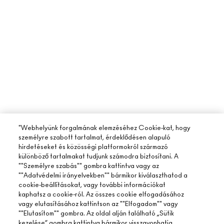
"Webhelyünk forgalmának elemzéséhez Cookie-kat, hogy
személyre szabott tartalmat, érdeklődésen alapuló
hirdetéseket és közösségi platformokról származó
különböző tartalmakat tudjunk számodra biztosítani. A
""Személyre szabás"" gombra kattintva vagy az
""Adatvédelmi irányelvekben"" bármikor kiválaszthatod a
cookie-beállításokat, vagy további információkat
kaphatsz a cookie-ról. Az összes cookie elfogadásához
vagy elutasításához kattintson az ""Elfogadom"" vagy
""Elutasítom"" gombra. Az oldal alján található „Sütik
kezelése” gombra kattintva bármikor visszavonhatja