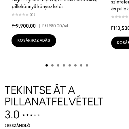
színtele
pillekönnyű kényeztetés
és pille
(0)
Ft9,900.00
|
Ft1,980.00
/ml
Ft13,50
KOSÁRHOZ ADÁS
KOSÁ
TEKINTSE ÁT A
PILLANATFELVÉTELT
3.0
2 BESZÁMOLÓ