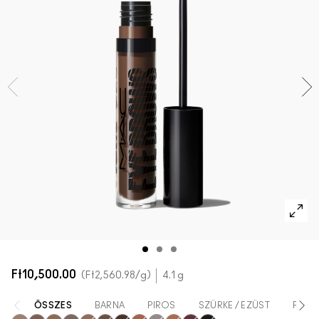
AZ ARCRA VALÓ ÖSSZES TERMÉK
Mini M·A·C
AZ ÖSSZES ECSET
A SZEMRE VALÓ ÖSSZES TERMÉK
Ft10,500.00
Ft2,560.98
/g
4.1 g
ÖSSZES
BARNA
PIROS
SZÜRKE / EZÜST
FEKET