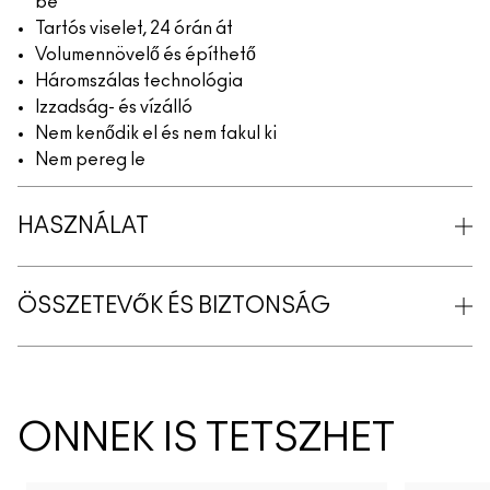
be
Tartós viselet, 24 órán át
Volumennövelő és építhető
Háromszálas technológia
Izzadság- és vízálló
Nem kenődik el és nem fakul ki
Nem pereg le
HASZNÁLAT
ÖSSZETEVŐK ÉS BIZTONSÁG
ÖNNEK IS TETSZHET