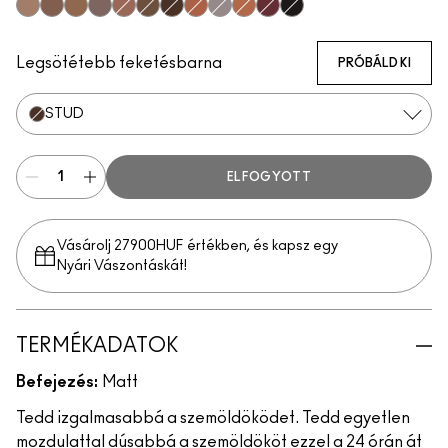
Fling
Stylized
Brunette
Taupe
Lingering
Spiked
Stud
Strut
Thunder
Penny
Hickory
Onyx
Legsötétebb feketésbarna
PRÓBÁLD KI
STUD
ELFOGYOTT
Vásárolj 27900HUF értékben, és kapsz egy
Nyári Vászontáskát!
TERMÉKADATOK
Befejezés:
Matt
Tedd izgalmasabbá a szemöldöködet. Tedd egyetlen
mozdulattal dúsabbá a szemöldököt ezzel a 24 órán át