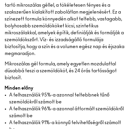
tartó mikroszálas géllel, a tökéletesen fényes és a
szakszerűen kialakított zabolátlan megjelenésért. Ez a
színezett formula könnyedén alkot teltebb, vastagabb,
bolyhosabb szemöldököket kicsi, szintetikus
mikroszálakkal, amelyek építik, definiálják és formálják a
szemöldökszőrt. Víz- és izzadságálló formulája
biztosítja, hogy a szín és a volumen egész nap és éjszaka
megmaradjon.
Mikroszálas gél formula, amely egyetlen mozdulattal
dúsabbá teszi a szemöldököt, és 24 órás tartósságot
biztosít.
Minden előny
A felhasználók 95%-a azonnal teltebbnek tűnő
szemöldökről számolt be
A felhasználók 96%-a azonnal átformált szemöldökről
számolt be
A felhasználók 91%-a könnyű felvihetőségről számolt