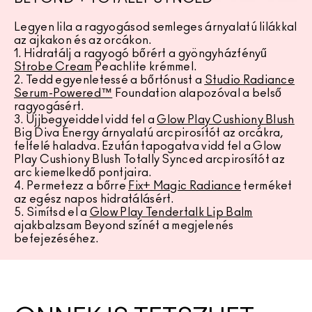
Legyen lila a ragyogásod semleges árnyalatú lilákkal
az ajkakon és az orcákon.
1. Hidratálj a ragyogó bőrért a gyöngyházfényű
Strobe Cream
Peachlite krémmel.
2. Tedd egyenletessé a bőrtónust a
Studio Radiance
Serum-Powered™
Foundation alapozóval a belső
ragyogásért.
3. Ujjbegyeiddel vidd fel a
Glow Play Cushiony Blush
Big Diva Energy árnyalatú arcpirosítót az orcákra,
felfelé haladva. Ezután tapogatva vidd fel a Glow
Play Cushiony Blush Totally Synced arcpirosítót az
arc kiemelkedő pontjaira.
4. Permetezz a bőrre
Fix+ Magic Radiance
terméket
az egész napos hidratálásért.
5. Simítsd el a
Glow Play Tendertalk Lip Balm
ajakbalzsam Beyond színét a megjelenés
befejezéséhez.