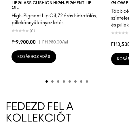
LIPGLASS CUSHION HIGH-PIGMENT LIP
GLOW P
OIL
Több cél
High-Pigment Lip Oil, 72 órás hidratálás,
színtele
pillekönnyű kényeztetés
és pille
(0)
Ft9,900.00
|
Ft1,980.00
/ml
Ft13,50
KOSÁRHOZ ADÁS
KOSÁ
FEDEZD FEL A
KOLLEKCIÓT