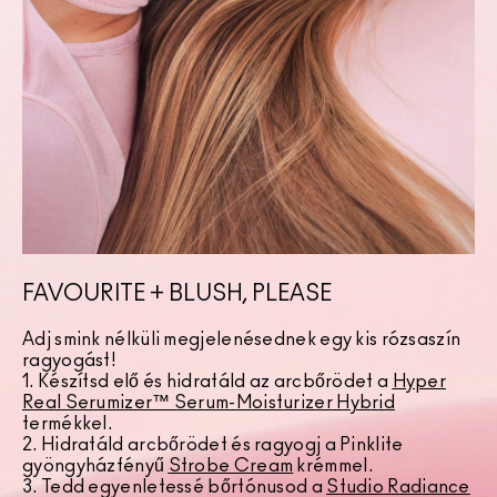
FAVOURITE + BLUSH, PLEASE
Adj smink nélküli megjelenésednek egy kis rózsaszín
ragyogást!
1. Készítsd elő és hidratáld az arcbőrödet a
Hyper
Real Serumizer™ Serum-Moisturizer Hybrid
termékkel.
2. Hidratáld arcbőrödet és ragyogj a Pinklite
gyöngyházfényű
Strobe Cream
krémmel.
3. Tedd egyenletessé bőrtónusod a
Studio Radiance