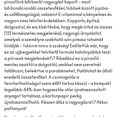
pirosítónk bőrbarát ragyogást kapott – most
bőrkondicionáló összetevőkkel, többek között jojoba-
és szőlőmagolajjal, valamint E-vitaminnal a kényelmes és
nagyon sima felvitel érdekében. Koppints, építsd,
dolgozd el, és ess kísértésbe, hogy megérintsd az összes
[13] természetes megjelenésű, ragyogó árnyalatot,
amelyek a személyre szabható szín pimasz rohamát
kínálják – tükörre nincs is szükség! Említettük már, hogy
ez az ujjbegyekkel felvihető formula halványabbá teszi
a pórusok megjelenését\? Ráadásul ez a pirosító
mentes azoktól a dolgoktól, amikkel nem szeretnél
találkozni, beleértve a parabéneket, ftalátokat és állati
eredetű összetevőket. A csomagolás a
fenntarthatóságot szem előtt tartva készül – a kompakt
legalább 44%-ban fogyasztás után újrahasznosított
anyagot tartalmaz, a kartonpapír pedig
újrahasznosítható. Készen állsz a ragyogásra\? Akkor
pattanjunk!