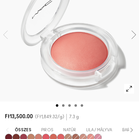
AZ ARCRA VALÓ ÖSSZES TERMÉK
Mini M·A·C
AZ ÖSSZES ECSET
A SZEMRE VALÓ ÖSSZES TERMÉK
Ft13,500.00
Ft1,849.32
/g
7.3 g
ÖSSZES
PIROS
NATÚR
LILA / MÁLYVA
BARACK