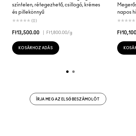
színtelen, rétegezhető, csillogó, krémes
Megerősí
és pillekönnyű
napos hi
(0)
Ft13,500.00
|
Ft10,10
Ft1,800.00
/g
KOSÁRHOZ ADÁS
KOSÁ
ÍRJA MEG AZ ELSŐ BESZÁMOLÓT