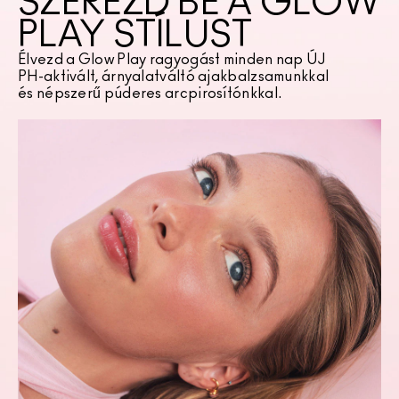
SZEREZD BE A GLOW
PLAY STÍLUST
Élvezd a Glow Play ragyogást minden nap ÚJ
PH-aktivált, árnyalatváltó ajakbalzsamunkkal
és népszerű púderes arcpirosítónkkal.