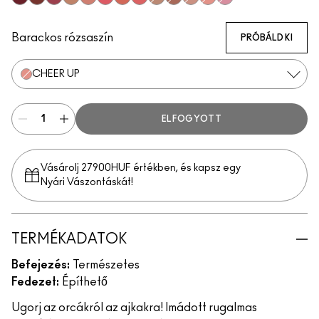
Big Diva Energy
Pinch Of Marrakesh
Plush Pepper
So Natural
Grand
Heat Index
That's Peachy
Groovy
True Harmony
Ginger Luck
Blush, Please
Cheer Up
Totally Synced
Barackos rózsaszín
PRÓBÁLD KI
CHEER UP
ELFOGYOTT
Vásárolj 27900HUF értékben, és kapsz egy
Nyári Vászontáskát!
TERMÉKADATOK
Befejezés:
Természetes
Fedezet:
Építhető
Ugorj az orcákról az ajkakra! Imádott rugalmas