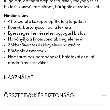
Rugalmas, építhető arcpirosító, amely ragyogó színt
biztosít könnyű formulában, bőrápoló összetevőkkel.
Minden előny
Áttetszőtől a közepes építhetőig terjedő szín
Könnyű, bársonyosan puha textúra
Egészséges, természetes ragyogást biztosít
Halványítja a finom vonalak megjelenését
Zökkenőmentes és kényelmes használat
Bőrápoló összetevők
Nem tartalmaz parabéneket, ftalátokat és állati
eredetű összetevőket
HASZNÁLAT
ÖSSZETEVŐK ÉS BIZTONSÁG