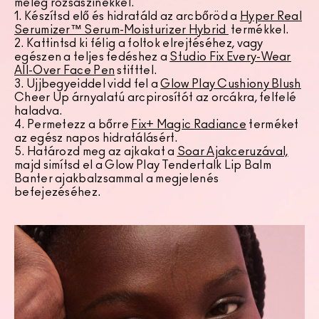
meleg rózsaszínekkel.
1. Készítsd elő és hidratáld az arcbőröd a
Hyper Real
Serumizer™ Serum-Moisturizer Hybrid
termékkel.
2. Kattintsd ki félig a foltok elrejtéséhez, vagy
egészen a teljes fedéshez a
Studio Fix Every-Wear
All-Over Face Pen
stifttel.
3. Ujjbegyeiddel vidd fel a
Glow Play Cushiony Blush
Cheer Up árnyalatú arcpirosítót az orcákra, felfelé
haladva.
4. Permetezz a bőrre
Fix+ Magic Radiance
terméket
az egész napos hidratálásért.
5. Határozd meg az ajkakat a
Soar Ajakceruzával,
majd simítsd el a Glow Play Tendertalk Lip Balm
Banter ajakbalzsammal a megjelenés
befejezéséhez.