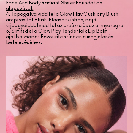
Face And Body Radiant Sheer Foundation
alapozóval.
4. Tapogatva vidd fel a
Glow Play Cushiony Blush
arcpirosítót Blush, Please színben, majd
ujjbegyeiddel vidd fel az orcákra és az orrnyeregre.
5. Simítsd el a
Glow Play Tendertalk Lip Balm
ajakbalzsamot Favourite színben a megjelenés
befejezéséhez.