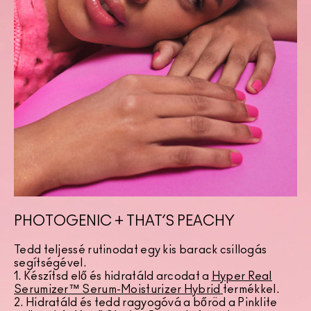
PHOTOGENIC + THAT’S PEACHY
Tedd teljessé rutinodat egy kis barack csillogás
segítségével.
1. Készítsd elő és hidratáld arcodat a
Hyper Real
Serumizer™ Serum-Moisturizer Hybrid
termékkel.
2. Hidratáld és tedd ragyogóvá a bőröd a Pinklite