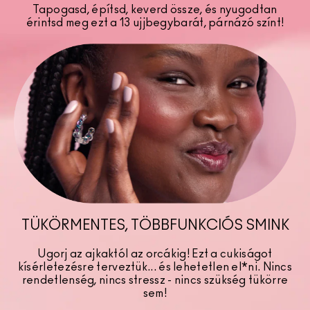
Tapogasd, építsd, keverd össze, és nyugodtan
érintsd meg ezt a 13 ujjbegybarát, párnázó színt!
TÜKÖRMENTES, TÖBBFUNKCIÓS SMINK
Ugorj az ajkaktól az orcákig! Ezt a cukiságot
kísérletezésre terveztük... és lehetetlen el*ni. Nincs
rendetlenség, nincs stressz - nincs szükség tükörre
sem!