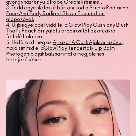
gyöngyházfényű Strobe Cream krémmel.
3. Tedd egyenletessé bőrtónusod a
Studio Radiance
Face And Body Radiant Sheer Foundation
alapozóval.
4. Ujjbegyeiddel vidd fel a
Glow Play Cushiony Blush
That's Peach árnyalatú arcpirosítót az orcákra,
felfelé haladva.
5. Határozd meg az
Ajkakat A Cork Ajakceruzával,
majd simítsd el a
Glow Play Tendertalk Lip Balm
Photogenic ajakbalzsammal a megjelenés
befejezéséhez.