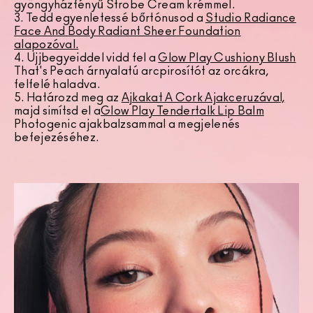
gyöngyházfényű Strobe Cream krémmel.
3. Tedd egyenletessé bőrtónusod a
Studio Radiance
Face And Body Radiant Sheer Foundation
alapozóval.
4. Ujjbegyeiddel vidd fel a
Glow Play Cushiony Blush
That's Peach árnyalatú arcpirosítót az orcákra,
felfelé haladva.
5. Határozd meg az
Ajkakat A Cork Ajakceruzával,
majd simítsd el a
Glow Play Tendertalk Lip Balm
Photogenic ajakbalzsammal a megjelenés
befejezéséhez.