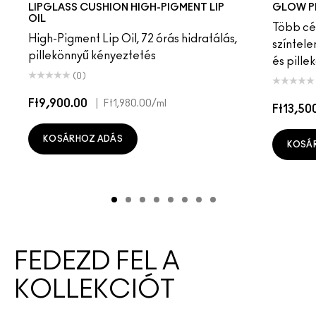
LIPGLASS CUSHION HIGH-PIGMENT LIP
GLOW P
OIL
Több cél
High-Pigment Lip Oil, 72 órás hidratálás,
színtele
pillekönnyű kényeztetés
és pille
(0)
Ft9,900.00
|
Ft1,980.00
/ml
Ft13,50
KOSÁRHOZ ADÁS
KOSÁ
FEDEZD FEL A
KOLLEKCIÓT