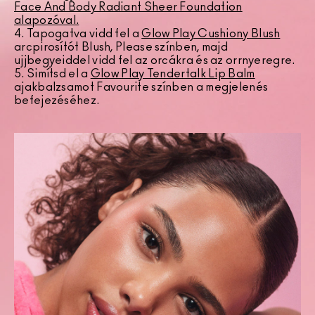
Face And Body Radiant Sheer Foundation
alapozóval.
4. Tapogatva vidd fel a
Glow Play Cushiony Blush
arcpirosítót Blush, Please színben, majd
ujjbegyeiddel vidd fel az orcákra és az orrnyeregre.
5. Simítsd el a
Glow Play Tendertalk Lip Balm
ajakbalzsamot Favourite színben a megjelenés
befejezéséhez.