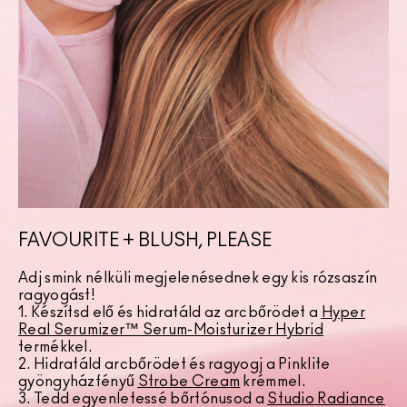
FAVOURITE + BLUSH, PLEASE
Adj smink nélküli megjelenésednek egy kis rózsaszín
ragyogást!
1. Készítsd elő és hidratáld az arcbőrödet a
Hyper
Real Serumizer™ Serum-Moisturizer Hybrid
termékkel.
2. Hidratáld arcbőrödet és ragyogj a Pinklite
gyöngyházfényű
Strobe Cream
krémmel.
3. Tedd egyenletessé bőrtónusod a
Studio Radiance