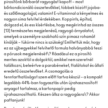
pirosítónk bőrbarát ragyogást kapott – most
bőrkondicionáló összetevőkkel, többek között jojoba-
és szőlőmagolajjal, valamint E-vitaminnal a kényelmes és
nagyon sima felvitel érdekében. Koppints, építsd,
dolgozd el, és ess kísértésbe, hogy megérintsd az összes
[13] természetes megjelenésű, ragyogó árnyalatot,
amelyek a személyre szabható szín pimasz rohamát
kínálják – tükörre nincs is szükség! Említettük már, hogy
ez az ujjbegyekkel felvihető formula halványabbá teszi
a pórusok megjelenését\? Ráadásul ez a pirosító
mentes azoktól a dolgoktól, amikkel nem szeretnél
találkozni, beleértve a parabéneket, ftalátokat és állati
eredetű összetevőket. A csomagolás a
fenntarthatóságot szem előtt tartva készül – a kompakt
legalább 44%-ban fogyasztás után újrahasznosított
anyagot tartalmaz, a kartonpapír pedig
újrahasznosítható. Készen állsz a ragyogásra\? Akkor
pattanjunk!