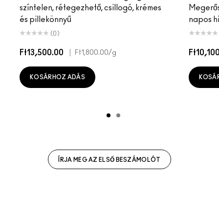
színtelen, rétegezhető, csillogó, krémes
Megerősí
és pillekönnyű
napos hi
(0)
Ft13,500.00
|
Ft10,10
Ft1,800.00
/g
KOSÁRHOZ ADÁS
KOSÁ
ÍRJA MEG AZ ELSŐ BESZÁMOLÓT