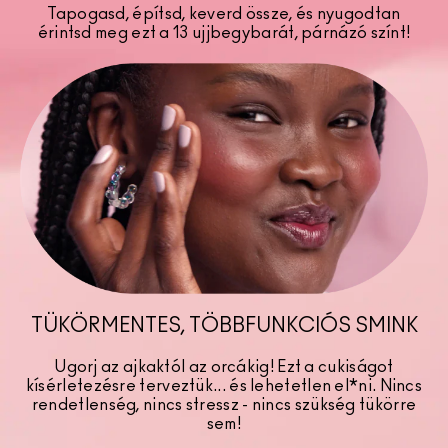
Tapogasd, építsd, keverd össze, és nyugodtan
érintsd meg ezt a 13 ujjbegybarát, párnázó színt!
TÜKÖRMENTES, TÖBBFUNKCIÓS SMINK
Ugorj az ajkaktól az orcákig! Ezt a cukiságot
kísérletezésre terveztük... és lehetetlen el*ni. Nincs
rendetlenség, nincs stressz - nincs szükség tükörre
sem!