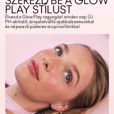
SZEREZD BE A GLOW
PLAY STÍLUST
Élvezd a Glow Play ragyogást minden nap ÚJ
PH-aktivált, árnyalatváltó ajakbalzsamunkkal
és népszerű púderes arcpirosítónkkal.