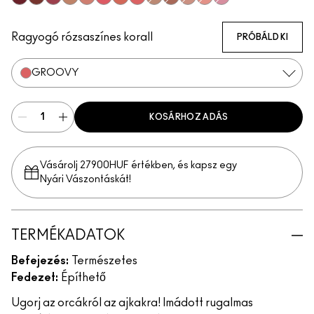
Big Diva Energy
Pinch Of Marrakesh
Plush Pepper
So Natural
Grand
Heat Index
That's Peachy
Groovy
True Harmony
Ginger Luck
Blush, Please
Cheer Up
Totally Synced
Ragyogó rózsaszínes korall
PRÓBÁLD KI
GROOVY
KOSÁRHOZ ADÁS
Vásárolj 27900HUF értékben, és kapsz egy
Nyári Vászontáskát!
TERMÉKADATOK
Befejezés:
Természetes
Fedezet:
Építhető
Ugorj az orcákról az ajkakra! Imádott rugalmas