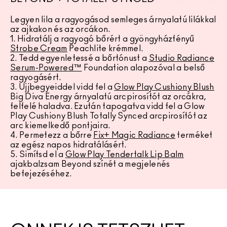
Legyen lila a ragyogásod semleges árnyalatú lilákkal
az ajkakon és az orcákon.
1. Hidratálj a ragyogó bőrért a gyöngyházfényű
Strobe Cream
Peachlite krémmel.
2. Tedd egyenletessé a bőrtónust a
Studio Radiance
Serum-Powered™
Foundation alapozóval a belső
ragyogásért.
3. Ujjbegyeiddel vidd fel a
Glow Play Cushiony Blush
Big Diva Energy árnyalatú arcpirosítót az orcákra,
felfelé haladva. Ezután tapogatva vidd fel a Glow
Play Cushiony Blush Totally Synced arcpirosítót az
arc kiemelkedő pontjaira.
4. Permetezz a bőrre
Fix+ Magic Radiance
terméket
az egész napos hidratálásért.
5. Simítsd el a
Glow Play Tendertalk Lip Balm
ajakbalzsam Beyond színét a megjelenés
befejezéséhez.