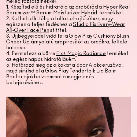
meleg rózsaszínekkel.
1. Készítsd elő és hidratáld az arcbőröd a
Hyper Real
Serumizer™ Serum-Moisturizer Hybrid
termékkel.
2. Kattintsd ki félig a foltok elrejtéséhez, vagy
egészen a teljes fedéshez a
Studio Fix Every-Wear
All-Over Face Pen
stifttel.
3. Ujjbegyeiddel vidd fel a
Glow Play Cushiony Blush
Cheer Up árnyalatú arcpirosítót az orcákra, felfelé
haladva.
4. Permetezz a bőrre
Fix+ Magic Radiance
terméket
az egész napos hidratálásért.
5. Határozd meg az ajkakat a
Soar Ajakceruzával,
majd simítsd el a Glow Play Tendertalk Lip Balm
Banter ajakbalzsammal a megjelenés
befejezéséhez.