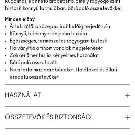
Rugalmas, építhető arcpirosító, amely ragyogó színt
biztosít könnyű formulában, bőrápoló összetevőkkel.
Minden előny
Áttetszőtől a közepes építhetőig terjedő szín
Könnyű, bársonyosan puha textúra
Egészséges, természetes ragyogást biztosít
Halványítja a finom vonalak megjelenését
Zökkenőmentes és kényelmes használat
Bőrápoló összetevők
Nem tartalmaz parabéneket, ftalátokat és állati
eredetű összetevőket
HASZNÁLAT
ÖSSZETEVŐK ÉS BIZTONSÁG