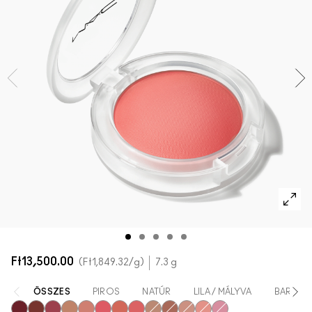
AZ ARCRA VALÓ ÖSSZES TERMÉK
Mini M·A·C
AZ ÖSSZES ECSET
A SZEMRE VALÓ ÖSSZES TERMÉK
Ft13,500.00
Ft1,849.32
/g
7.3 g
ÖSSZES
PIROS
NATÚR
LILA / MÁLYVA
BARACK