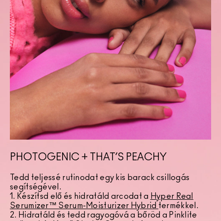
PHOTOGENIC + THAT’S PEACHY
Tedd teljessé rutinodat egy kis barack csillogás
segítségével.
1. Készítsd elő és hidratáld arcodat a
Hyper Real
Serumizer™ Serum-Moisturizer Hybrid
termékkel.
2. Hidratáld és tedd ragyogóvá a bőröd a Pinklite