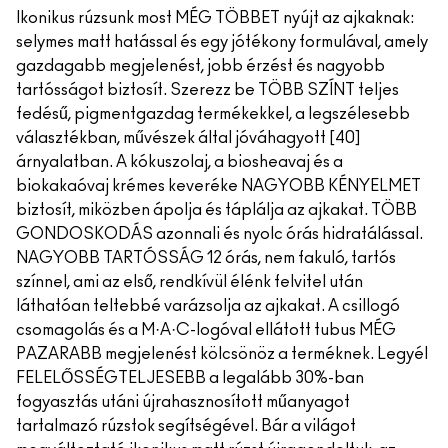
Ikonikus rúzsunk most MÉG TÖBBET nyújt az ajkaknak:
selymes matt hatással és egy jótékony formulával, amely
gazdagabb megjelenést, jobb érzést és nagyobb
tartósságot biztosít. Szerezz be TÖBB SZÍNT teljes
fedésű, pigmentgazdag termékekkel, a legszélesebb
választékban, művészek által jóváhagyott [40]
árnyalatban. A kókuszolaj, a biosheavaj és a
biokakaóvaj krémes keveréke NAGYOBB KÉNYELMET
biztosít, miközben ápolja és táplálja az ajkakat. TÖBB
GONDOSKODÁS azonnali és nyolc órás hidratálással.
NAGYOBB TARTÓSSÁG 12 órás, nem fakuló, tartós
színnel, ami az első, rendkívül élénk felvitel után
láthatóan teltebbé varázsolja az ajkakat. A csillogó
csomagolás és a M·A·C-logóval ellátott tubus MÉG
PAZARABB megjelenést kölcsönöz a terméknek. Legyél
FELELŐSSÉGTELJESEBB a legalább 30%-ban
fogyasztás utáni újrahasznosított műanyagot
tartalmazó rúzstok segítségével. Bár a világot