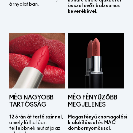
árnyalatban.
összetevők balzsamos
keverékével.
MÉG NAGYOBB
MÉG FÉNYŰZŐBB
TARTÓSSÁG
MEGJELENÉS
12 órán át tartó színnel
,
Magasfényű csomagolási
amely láthatóan
kialakítással
és
MAC
teltebbnek mutatja az
dombornyomással.