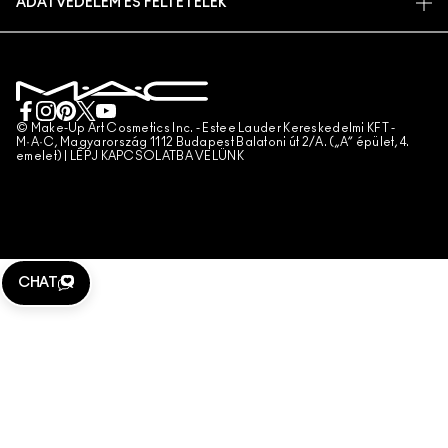
ADATVÉDELEM ÉS FELTÉTELEK
SMINKSZOLGÁLTATÁS
SZÁLLÍTÁS
ADATVÉDELMI SZABÁLYZAT
FOGLALJ SMINKSZOLGÁLTATÁST
SAJÁT FIÓKOM
FELHASZNÁLÁSI FELTÉTELEK
KAPCSOLAT A GYÁRTÓVAL
ÁLTALÁNOS SZERZŐDÉSI FELTÉTELEK
CHAT MOST
TERMÉKHAMISÍTÁS
© Make-Up Art Cosmetics Inc. - Estee Lauder Kereskedelmi KFT -
M·A·C, Magyarország 1112 Budapest Balatoni út 2/A. („A” épület, 4.
emelet) |
LÉPJ KAPCSOLATBA VELÜNK
TELEFONOS RENDELÉS
WEBHELY-SÜTIK KEZELÉSE
CHAT