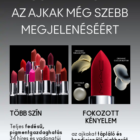
AZ AJKAK MÉG SZEBB
MEGJELENÉSÉÉRT
TÖBB SZÍN
FOKOZOTT
KÉNYELEM
Teljes
fedésű,
pigmentgazdag
hatás
az ajkakat
tápláló és
34 híres és vadonatúj
kondicionáló ajakbarát