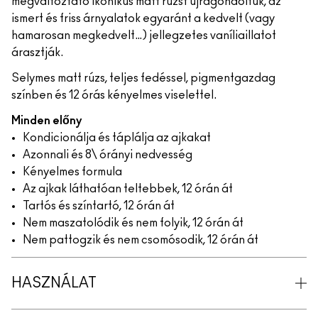
megváltoztató ikonikus matt rúzst újragondoltuk, az
ismert és friss árnyalatok egyaránt a kedvelt (vagy
hamarosan megkedvelt…) jellegzetes vaníliaillatot
árasztják.
Selymes matt rúzs, teljes fedéssel, pigmentgazdag
színben és 12 órás kényelmes viselettel.
Minden előny
Kondicionálja és táplálja az ajkakat
Azonnali és 8\ órányi nedvesség
Kényelmes formula
Az ajkak láthatóan teltebbek, 12 órán át
Tartós és színtartó, 12 órán át
Nem maszatolódik és nem folyik, 12 órán át
Nem pattogzik és nem csomósodik, 12 órán át
HASZNÁLAT