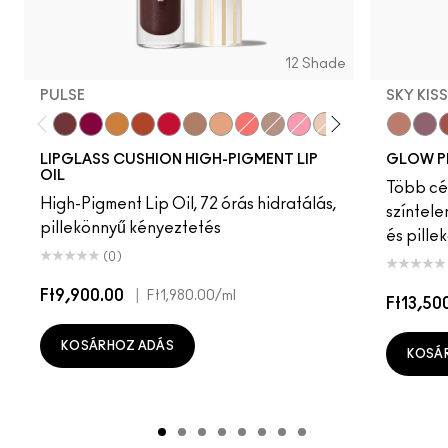
12 Shade
PULSE
SKY KIS
Pulse
Grapesicle
Yes!
Carbonated
Tantrum
Malt
Boy Bait
Slippery
Dressed To Dazzle
Yum Yum
Sugarrimmed
Mauvement
Sky Kiss
Suns
C
LIPGLASS CUSHION HIGH-PIGMENT LIP
GLOW P
OIL
Több cél
High-Pigment Lip Oil, 72 órás hidratálás,
színtele
pillekönnyű kényeztetés
és pille
(0)
Ft9,900.00
|
Ft1,980.00
/ml
Ft13,50
KOSÁRHOZ ADÁS
KOSÁ