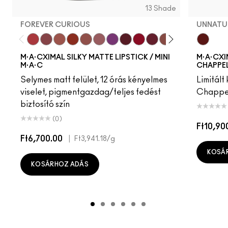
13 Shade
FOREVER CURIOUS
UNNATU
Forever Curious
Twig Twist
Café Mocha
Chili
Velvet Teddy
Mehr
Everybody'S Heroine
Diva
Ruby Woo
D For Danger
Whirl
Warm Teddy
Russian Re
UnNatur
M·A·CXIMAL SILKY MATTE LIPSTICK / MINI
M·A·CXI
M·A·C
CHAPPEL
Selymes matt felület, 12 órás kényelmes
Limitált
viselet, pigmentgazdag/teljes fedést
Chappel
biztosító szín
(0)
Ft10,90
Ft6,700.00
|
Ft3,941.18
/g
KOSÁ
KOSÁRHOZ ADÁS