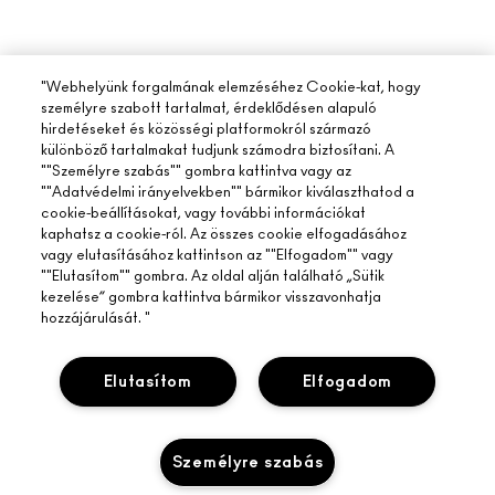
"Webhelyünk forgalmának elemzéséhez Cookie-kat, hogy
személyre szabott tartalmat, érdeklődésen alapuló
hirdetéseket és közösségi platformokról származó
különböző tartalmakat tudjunk számodra biztosítani. A
""Személyre szabás"" gombra kattintva vagy az
""Adatvédelmi irányelvekben"" bármikor kiválaszthatod a
cookie-beállításokat, vagy további információkat
kaphatsz a cookie-ról. Az összes cookie elfogadásához
vagy elutasításához kattintson az ""Elfogadom"" vagy
""Elutasítom"" gombra. Az oldal alján található „Sütik
kezelése” gombra kattintva bármikor visszavonhatja
hozzájárulását. "
Elutasítom
Elfogadom
Személyre szabás