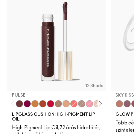
12 Shade
PULSE
SKY KIS
Pulse
Grapesicle
Yes!
Carbonated
Tantrum
Malt
Boy Bait
Slippery
Dressed To Dazzle
Yum Yum
Sugarrimmed
Mauvement
Sky Kiss
Suns
C
LIPGLASS CUSHION HIGH-PIGMENT LIP
GLOW P
OIL
Több cél
High-Pigment Lip Oil, 72 órás hidratálás,
színtele