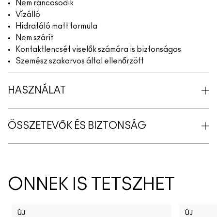
Nem ráncosodik
Vízálló
Hidratáló matt formula
Nem szárít
Kontaktlencsét viselők számára is biztonságos
Szemész szakorvos által ellenőrzött
HASZNÁLAT
ÖSSZETEVŐK ÉS BIZTONSÁG
ÖNNEK IS TETSZHET
ÚJ
ÚJ