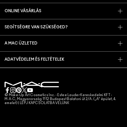
TÖRTÉNETÜNK
ONLINE VÁSÁRLÁS
MŰVÉSZET
SAJÁT FIÓKOM
M A C VIVA GLAM
SEGÍTSÉGRE VAN SZÜKSÉGED?
IRATKOZZ FEL AZ E-MAILEKRE
TUDATOS SZÉPSÉGÁPOLÁS
RENDELÉSEM KÖVETÉSE
PROMÓCIÓK
KARRIER
A MAC ÜZLETED
GYIK
MAC PRO TAGSÁG
ÜZLETKERESŐ
VISSZAKÜLDÉS ÉS CSERE
ÁLLATKÍSÉRLETEK
ADATVÉDELEM ÉS FELTÉTELEK
SMINKSZOLGÁLTATÁS
SZÁLLÍTÁS
ADATVÉDELMI SZABÁLYZAT
FOGLALJ SMINKSZOLGÁLTATÁST
SAJÁT FIÓKOM
FELHASZNÁLÁSI FELTÉTELEK
KAPCSOLAT A GYÁRTÓVAL
ÁLTALÁNOS SZERZŐDÉSI FELTÉTELEK
CHAT MOST
TERMÉKHAMISÍTÁS
© Make-Up Art Cosmetics Inc. - Estee Lauder Kereskedelmi KFT -
M·A·C, Magyarország 1112 Budapest Balatoni út 2/A. („A” épület, 4.
emelet) |
LÉPJ KAPCSOLATBA VELÜNK
TELEFONOS RENDELÉS
WEBHELY-SÜTIK KEZELÉSE