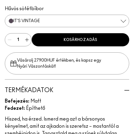
Felt Cute
Per-Suede Me
Hűvös sötétbíbor
IT'S VINTAGE
KOSÁRHOZ ADÁS
Vásárolj 27900HUF értékben, és kapsz egy
Nyári Vászontáskát!
TERMÉKADATOK
Befejezés:
Matt
Fedezet:
Építhető
Hiszed, ha érzed. Ismerd meg azt a bársonyos
kényelmet, amit az ajkadon is szeretsz – mostantól a
szemhéjaidon is. Tapasztald meg a színek súlytalan