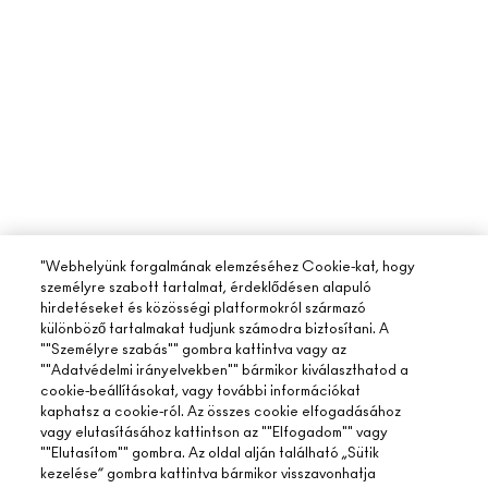
"Webhelyünk forgalmának elemzéséhez Cookie-kat, hogy
személyre szabott tartalmat, érdeklődésen alapuló
hirdetéseket és közösségi platformokról származó
különböző tartalmakat tudjunk számodra biztosítani. A
""Személyre szabás"" gombra kattintva vagy az
""Adatvédelmi irányelvekben"" bármikor kiválaszthatod a
cookie-beállításokat, vagy további információkat
kaphatsz a cookie-ról. Az összes cookie elfogadásához
vagy elutasításához kattintson az ""Elfogadom"" vagy
""Elutasítom"" gombra. Az oldal alján található „Sütik
kezelése” gombra kattintva bármikor visszavonhatja