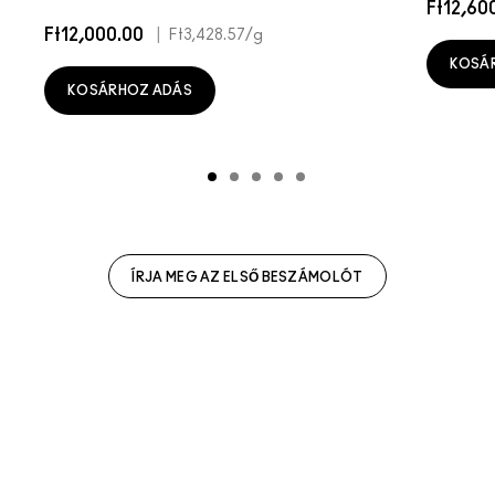
Ft12,60
Ft12,000.00
|
Ft3,428.57
/g
KOSÁ
KOSÁRHOZ ADÁS
ÍRJA MEG AZ ELSŐ BESZÁMOLÓT