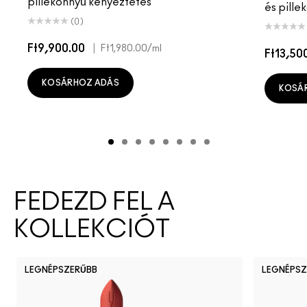
pillekönnyű kényeztetés
és pille
(0)
Ft9,900.00
|
Ft1,980.00
/ml
Ft13,50
KOSÁRHOZ ADÁS
KOSÁ
FEDEZD FEL A
KOLLEKCIÓT
LEGNÉPSZERŰBB
LEGNÉPSZ