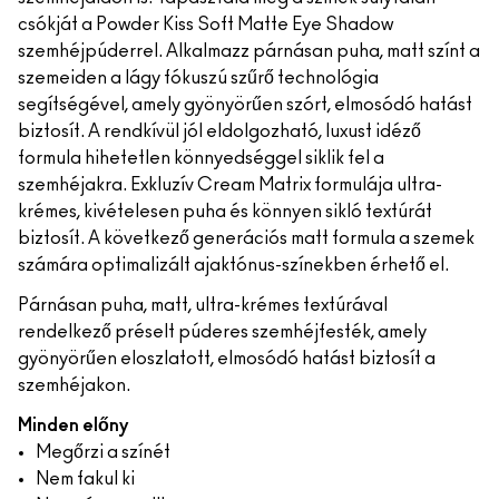
csókját a Powder Kiss Soft Matte Eye Shadow
szemhéjpúderrel. Alkalmazz párnásan puha, matt színt a
szemeiden a lágy fókuszú szűrő technológia
segítségével, amely gyönyörűen szórt, elmosódó hatást
biztosít. A rendkívül jól eldolgozható, luxust idéző
formula hihetetlen könnyedséggel siklik fel a
szemhéjakra. Exkluzív Cream Matrix formulája ultra-
krémes, kivételesen puha és könnyen sikló textúrát
biztosít. A következő generációs matt formula a szemek
számára optimalizált ajaktónus-színekben érhető el.
Párnásan puha, matt, ultra-krémes textúrával
rendelkező préselt púderes szemhéjfesték, amely
gyönyörűen eloszlatott, elmosódó hatást biztosít a
szemhéjakon.
Minden előny
Megőrzi a színét
Nem fakul ki