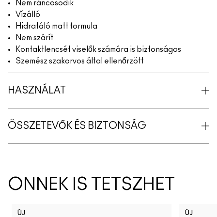
Nem ráncosodik
Vízálló
Hidratáló matt formula
Nem szárít
Kontaktlencsét viselők számára is biztonságos
Szemész szakorvos által ellenőrzött
HASZNÁLAT
ÖSSZETEVŐK ÉS BIZTONSÁG
ÖNNEK IS TETSZHET
ÚJ
ÚJ