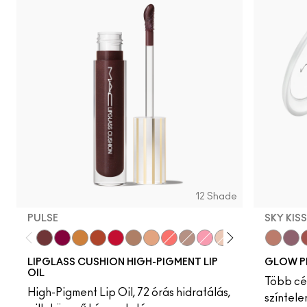
12 Shade
PULSE
SKY KIS
Pulse
Grapesicle
Yes!
Carbonated
Tantrum
Malt
Boy Bait
Slippery
Dressed To Dazzle
Yum Yum
Sugarrimmed
Mauvement
Sky Kiss
Suns
C
LIPGLASS CUSHION HIGH-PIGMENT LIP
GLOW P
OIL
Több cél
High-Pigment Lip Oil, 72 órás hidratálás,
színtele