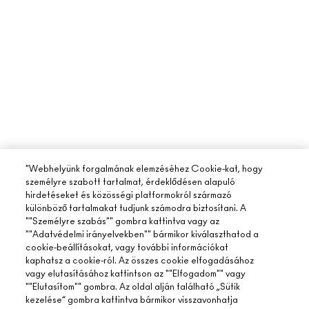
"Webhelyünk forgalmának elemzéséhez Cookie-kat, hogy
személyre szabott tartalmat, érdeklődésen alapuló
hirdetéseket és közösségi platformokról származó
különböző tartalmakat tudjunk számodra biztosítani. A
""Személyre szabás"" gombra kattintva vagy az
""Adatvédelmi irányelvekben"" bármikor kiválaszthatod a
cookie-beállításokat, vagy további információkat
kaphatsz a cookie-ról. Az összes cookie elfogadásához
vagy elutasításához kattintson az ""Elfogadom"" vagy
""Elutasítom"" gombra. Az oldal alján található „Sütik
kezelése” gombra kattintva bármikor visszavonhatja