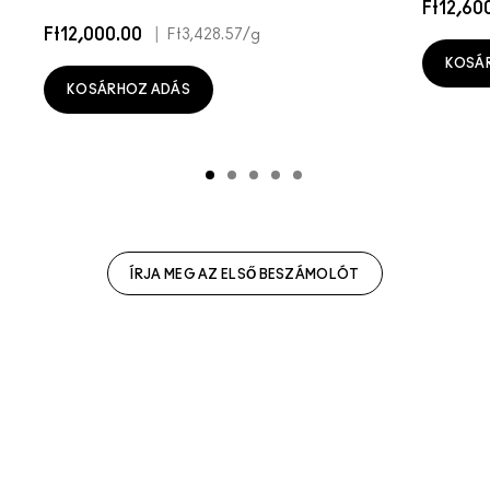
Ft12,60
Ft12,000.00
|
Ft3,428.57
/g
KOSÁ
KOSÁRHOZ ADÁS
ÍRJA MEG AZ ELSŐ BESZÁMOLÓT