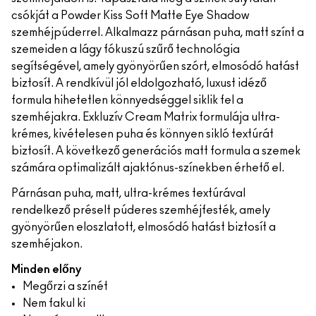
csókját a Powder Kiss Soft Matte Eye Shadow
szemhéjpúderrel. Alkalmazz párnásan puha, matt színt a
szemeiden a lágy fókuszú szűrő technológia
segítségével, amely gyönyörűen szórt, elmosódó hatást
biztosít. A rendkívül jól eldolgozható, luxust idéző
formula hihetetlen könnyedséggel siklik fel a
szemhéjakra. Exkluzív Cream Matrix formulája ultra-
krémes, kivételesen puha és könnyen sikló textúrát
biztosít. A következő generációs matt formula a szemek
számára optimalizált ajaktónus-színekben érhető el.
Párnásan puha, matt, ultra-krémes textúrával
rendelkező préselt púderes szemhéjfesték, amely
gyönyörűen eloszlatott, elmosódó hatást biztosít a
szemhéjakon.
Minden előny
Megőrzi a színét
Nem fakul ki