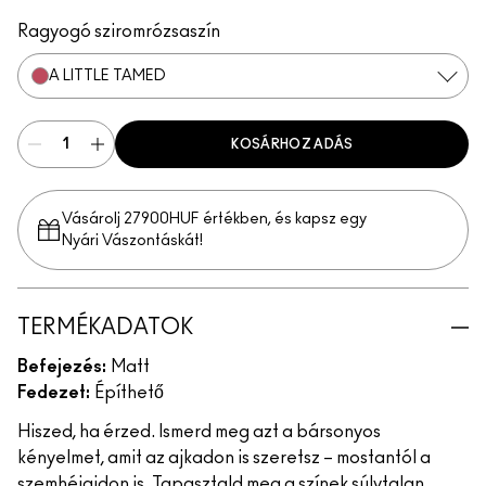
Felt Cute
Per-Suede Me
Ragyogó sziromrózsaszín
A LITTLE TAMED
KOSÁRHOZ ADÁS
Vásárolj 27900HUF értékben, és kapsz egy
Nyári Vászontáskát!
TERMÉKADATOK
Befejezés:
Matt
Fedezet:
Építhető
Hiszed, ha érzed. Ismerd meg azt a bársonyos
kényelmet, amit az ajkadon is szeretsz – mostantól a
szemhéjaidon is. Tapasztald meg a színek súlytalan