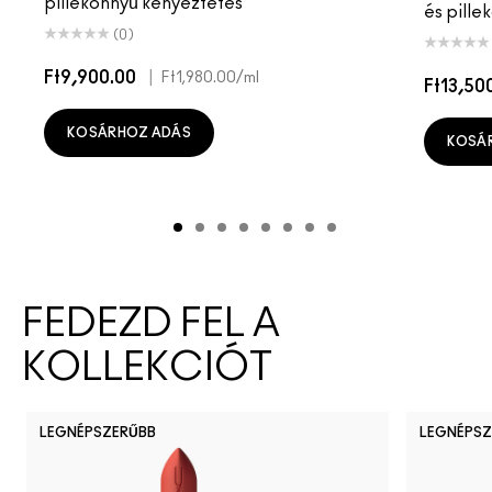
pillekönnyű kényeztetés
és pille
(0)
Ft9,900.00
|
Ft1,980.00
/ml
Ft13,50
KOSÁRHOZ ADÁS
KOSÁ
FEDEZD FEL A
KOLLEKCIÓT
LEGNÉPSZERŰBB
LEGNÉPSZ