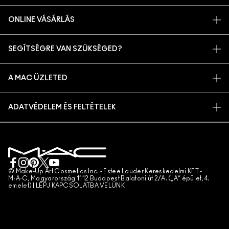
TÖRTÉNETÜNK
ONLINE VÁSÁRLÁS
MŰVÉSZET
SAJÁT FIÓKOM
M A C VIVA GLAM
SEGÍTSÉGRE VAN SZÜKSÉGED?
IRATKOZZ FEL AZ E-MAILEKRE
TUDATOS SZÉPSÉGÁPOLÁS
RENDELÉSEM KÖVETÉSE
PROMÓCIÓK
KARRIER
A MAC ÜZLETED
GYIK
MAC PRO TAGSÁG
ÜZLETKERESŐ
VISSZAKÜLDÉS ÉS CSERE
ÁLLATKÍSÉRLETEK
ADATVÉDELEM ÉS FELTÉTELEK
SMINKSZOLGÁLTATÁS
SZÁLLÍTÁS
ADATVÉDELMI SZABÁLYZAT
FOGLALJ SMINKSZOLGÁLTATÁST
SAJÁT FIÓKOM
FELHASZNÁLÁSI FELTÉTELEK
KAPCSOLAT A GYÁRTÓVAL
ÁLTALÁNOS SZERZŐDÉSI FELTÉTELEK
CHAT MOST
TERMÉKHAMISÍTÁS
© Make-Up Art Cosmetics Inc. - Estee Lauder Kereskedelmi KFT -
M·A·C, Magyarország 1112 Budapest Balatoni út 2/A. („A” épület, 4.
emelet) |
LÉPJ KAPCSOLATBA VELÜNK
TELEFONOS RENDELÉS
WEBHELY-SÜTIK KEZELÉSE