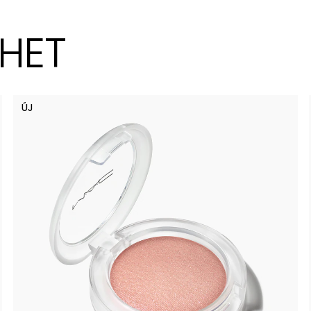
ZHET
ÚJ