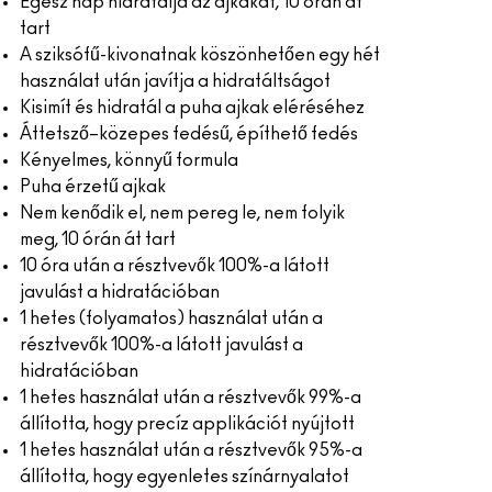
Egész nap hidratálja az ajkakat, 10 órán át
tart
A sziksófű-kivonatnak köszönhetően egy hét
használat után javítja a hidratáltságot
Kisimít és hidratál a puha ajkak eléréséhez
Áttetsző–közepes fedésű, építhető fedés
Kényelmes, könnyű formula
Puha érzetű ajkak
Nem kenődik el, nem pereg le, nem folyik
meg, 10 órán át tart
10 óra után a résztvevők 100%-a látott
javulást a hidratációban
1 hetes (folyamatos) használat után a
résztvevők 100%-a látott javulást a
hidratációban
1 hetes használat után a résztvevők 99%-a
állította, hogy precíz applikációt nyújtott
1 hetes használat után a résztvevők 95%-a
állította, hogy egyenletes színárnyalatot