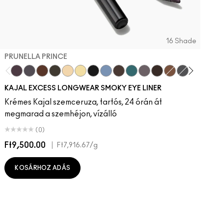
16 Shade
PRUNELLA PRINCE
Prunella Prince
New Number
Costa Niche
Archetaupe
Twinkle Toast
Ecru
Pitch
Iceflower
Vintage Teddy
Peacock
Smoked Quartz
Bark
HodgePodging
Storm Clou
Swamp
Dec
KAJAL EXCESS LONGWEAR SMOKY EYE LINER
Krémes Kajal szemceruza, tartós, 24 órán át
megmarad a szemhéjon, vízálló
(0)
Ft9,500.00
|
F
Ft7,916.67
/g
KOSÁRHOZ ADÁS