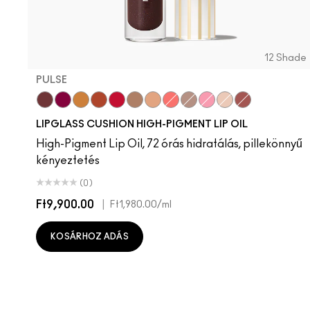
12 Shade
PULSE
Pulse
Grapesicle
Yes!
Carbonated
Tantrum
Malt
Boy Bait
Slippery
Dressed To Dazzle
Yum Yum
Sugarrimmed
Mauvement
LIPGLASS CUSHION HIGH-PIGMENT LIP OIL
High-Pigment Lip Oil, 72 órás hidratálás, pillekönnyű
kényeztetés
(0)
Ft9,900.00
|
Ft1,980.00
/ml
KOSÁRHOZ ADÁS