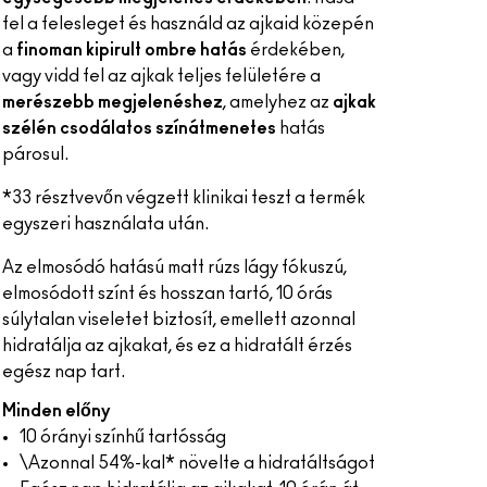
fel a felesleget és használd az ajkaid közepén
a
finoman kipirult ombre hatás
érdekében,
vagy vidd fel az ajkak teljes felületére a
merészebb megjelenéshez
, amelyhez az
ajkak
szélén csodálatos színátmenetes
hatás
párosul.
*33 résztvevőn végzett klinikai teszt a termék
egyszeri használata után.
Az elmosódó hatású matt rúzs lágy fókuszú,
elmosódott színt és hosszan tartó, 10 órás
súlytalan viseletet biztosít, emellett azonnal
hidratálja az ajkakat, és ez a hidratált érzés
egész nap tart.
Minden előny
10 órányi színhű tartósság
\Azonnal 54%-kal* növelte a hidratáltságot