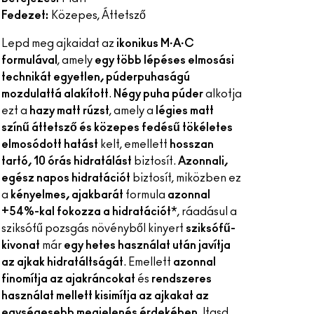
Fedezet:
Közepes, Áttetsző
Lepd meg ajkaidat az
ikonikus M·A·C
formulával
, amely
egy több lépéses elmosási
technikát egyetlen, púderpuhaságú
mozdulattá alakított
.
Négy puha púder
alkotja
ezt a
hazy matt rúzst
, amely a
légies matt
színű
áttetsző és közepes fedésű
tökéletes
elmosódott hatást
kelt, emellett
hosszan
tartó, 10 órás hidratálást
biztosít.
Azonnali,
egész napos hidratációt
biztosít, miközben ez
a
kényelmes, ajakbarát
formula
azonnal
+54%-kal fokozza a hidratációt
*, ráadásul a
sziksófű pozsgás növényből kinyert
sziksófű-
kivonat
már
egy hetes használat után javítja
az ajkak hidratáltságát
. Emellett
azonnal
finomítja az ajakráncokat
és
rendszeres
használat mellett kisimítja az ajkakat az
egységesebb megjelenés érdekében
. Itasd