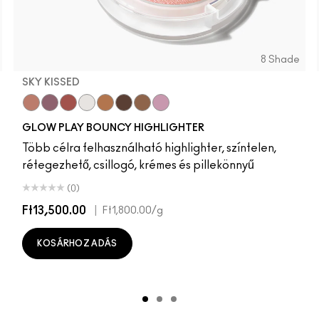
8 Shade
SKY KISSED
Sky Kissed
Sunset Drizzle
Cloud Candy
Wind Chill
Cloudburst
GlowZone
Sepia Skies
Stratus
GLOW PLAY BOUNCY HIGHLIGHTER
Több célra felhasználható highlighter, színtelen,
rétegezhető, csillogó, krémes és pillekönnyű
(0)
Ft13,500.00
|
Ft1,800.00
/g
KOSÁRHOZ ADÁS