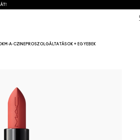
ÁT!
OK
M·A·CZINE
PRO
SZOLGÁLTATÁSOK + EGYEBEK