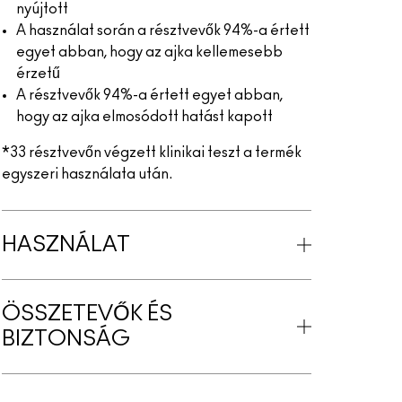
nyújtott
A használat során a résztvevők 94%-a értett
egyet abban, hogy az ajka kellemesebb
érzetű
A résztvevők 94%-a értett egyet abban,
hogy az ajka elmosódott hatást kapott
*33 résztvevőn végzett klinikai teszt a termék
egyszeri használata után.
HASZNÁLAT
ÖSSZETEVŐK ÉS
BIZTONSÁG