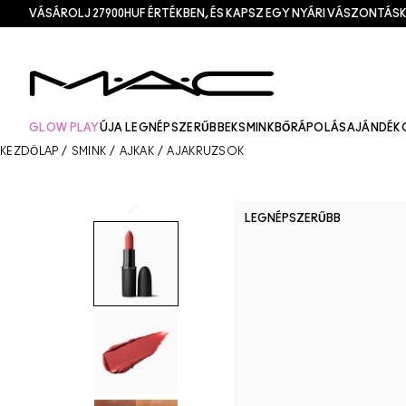
VÁSÁROLJ 27900HUF ÉRTÉKBEN, ÉS KAPSZ EGY NYÁRI VÁSZONTÁSK
GLOW PLAY
ÚJ
A LEGNÉPSZERŰBBEK
SMINK
BŐRÁPOLÁS
AJÁNDÉK
KEZDŐLAP
/
SMINK
/
AJKAK
/
AJAKRÚZSOK
LEGNÉPSZERŰBB