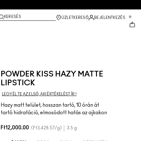
KERESÉS
0
ÜZLETKERESŐ
BEJELENTKEZÉS
POWDER KISS HAZY MATTE
LIPSTICK
LEGYÉL TE AZ ELSŐ, AKI ÉRTÉKELÉST ÍR !
Hazy matt felület, hosszan tartó, 10 órán át
tartó hidratáció, elmosódott hatás az ajkakon
Ft12,000.00
Ft3,428.57
/g
3.5 g