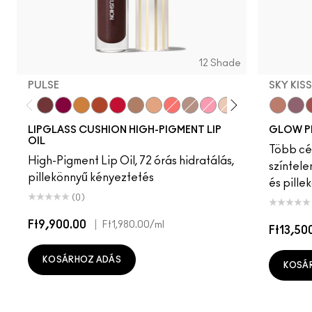
12 Shade
PULSE
SKY KIS
Pulse
Grapesicle
Yes!
Carbonated
Tantrum
Malt
Boy Bait
Slippery
Dressed To Dazzle
Yum Yum
Sugarrimmed
Mauvement
Sky Kiss
Suns
C
LIPGLASS CUSHION HIGH-PIGMENT LIP
GLOW P
OIL
Több cél
High-Pigment Lip Oil, 72 órás hidratálás,
színtele
pillekönnyű kényeztetés
és pille
(0)
Ft9,900.00
|
Ft1,980.00
/ml
Ft13,50
KOSÁRHOZ ADÁS
KOSÁ