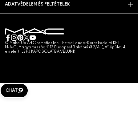
ÁLLATKÍSÉRLETEK
ADATVÉDELEM ÉS FELTÉTELEK
SMINKSZOLGÁLTATÁS
SZÁLLÍTÁS
ADATVÉDELMI SZABÁLYZAT
FOGLALJ SMINKSZOLGÁLTATÁST
SAJÁT FIÓKOM
FELHASZNÁLÁSI FELTÉTELEK
KAPCSOLAT A GYÁRTÓVAL
ÁLTALÁNOS SZERZŐDÉSI FELTÉTELEK
CHAT MOST
TERMÉKHAMISÍTÁS
© Make-Up Art Cosmetics Inc. - Estee Lauder Kereskedelmi KFT -
M·A·C, Magyarország 1112 Budapest Balatoni út 2/A. („A” épület, 4.
emelet) |
LÉPJ KAPCSOLATBA VELÜNK
TELEFONOS RENDELÉS
WEBHELY-SÜTIK KEZELÉSE
CHAT