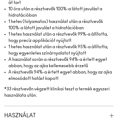
át tart
10 óra után a résztvevők 100%-a látott javulást a
hidratációban
1 hetes (folyamatos) használat után a résztvevők
100%-a látott javulást a hidratációban
1 hetes használat után a résztvevők 99%-a állította,
hogy precíz applikációt nyújtott
1 hetes használat után a résztvevők 95%-a állította,
hogy egyenletes színárnyalatot nyújtott
A használat során a résztvevők 94%-a értett egyet
abban, hogy az ajka kellemesebb érzetű
A résztvevők 94%-a értett egyet abban, hogy az ajka
elmosódott hatást kapott
*33 résztvevőn végzett klinikai teszt a termék egyszeri
használata után.
HASZNÁLAT