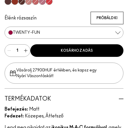
Devoted To Chili
Twenty-Fun
Teddy 2.0
My Best Life
Off The Market
Dubonnet Buzz
Moving On Up
Brickthrough
Ruby New
Sultriness
Ready To Mingle
Stay Curious
On My Mind
Chestnut
Big Promotio
Mull It Ov
Taken
Good For You
Marrakesh-Mere
Turn To The Left
Be My Bridesmaid
A Little Tamed
Girls Weekend
Mandarin O
Élénk rózsaszín
PRÓBÁLD KI
TWENTY-FUN
KOSÁRHOZ ADÁS
Vásárolj 27900HUF értékben, és kapsz egy
Nyári Vászontáskát!
TERMÉKADATOK
Befejezés:
Matt
Fedezet:
Közepes, Áttetsző
Lepd meg ajkaidat az
ikonikus M·A·C formulával
, amely