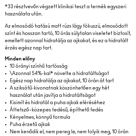
*33 résztvevőn végzett klinikai teszt a termék egyszeri
használata után.
Az elmosódó hatású matt rúzs lágy fókuszú, elmosódott
színt és hosszan tartó, 10 órás súlytalan viseletet biztosít,
emellett azonnal hidratálja az ajkakat, és ez a hidratált
érzés egész nap tart.
Minden előny
10 órányi színhű tartósság
\Azonnal 54%-kal* növelte a hidratáltságot
Egész nap hidratálja az ajkakat, 10 órán át tart
A sziksófű-kivonatnak köszönhetően egy hét
használat után javítja a hidratáltságot
Kisimít és hidratál a puha ajkak eléréséhez
Áttetsző–közepes fedésű, építhető fedés
Kényelmes, könnyű formula
Puha érzetű ajkak
Nem kenődik el, nem pereg le, nem folyik meg, 10 órán