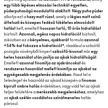
egy több lépéses elmosási technikát egyetlen,
púderpuhaságú mozdulattá alakított
.
Négy puha púder
alkotja ezt a
hazy matt rúzst
, amely a
légies matt színű
áttetsző és közepes fedésű
tökéletes elmosódott
hatást
kelt, emellett
hosszan tartó, 10 órás hidratálást
biztosít.
Azonnali, egész napos hidratációt
biztosít,
miközben ez a
kényelmes, ajakbarát
formula
azonnal
+54%-kal fokozza a hidratációt
*, ráadásul a sziksófű
pozsgás növényből kinyert
sziksófű-kivonat
már
egy
hetes használat után javítja az ajkak hidratáltságát
.
Emellett
azonnal finomítja az ajakráncokat
és
rendszeres használat mellett kisimítja az ajkakat az
egységesebb megjelenés érdekében
. Itasd fel a
felesleget és használd az ajkaid közepén a
finoman
kipirult ombre hatás
érdekében, vagy vidd fel az ajkak
teljes felületére a
merészebb megjelenéshez
, amelyhez
az
ajkak szélén csodálatos színátmenetes
hatás
párosul.