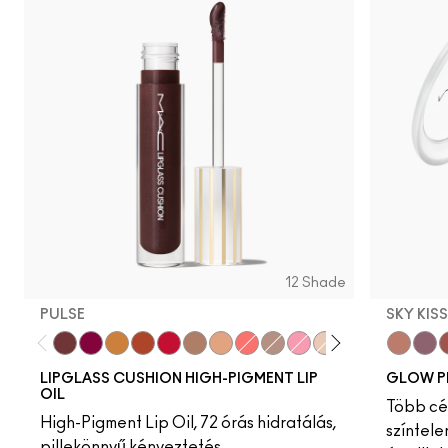
12 Shade
PULSE
SKY KIS
Pulse
Grapesicle
Yes!
Carbonated
Tantrum
Malt
Boy Bait
Slippery
Dressed To Dazzle
Yum Yum
Sugarrimmed
Mauvement
Sky Kiss
Suns
C
LIPGLASS CUSHION HIGH-PIGMENT LIP
GLOW P
OIL
Több cél
High-Pigment Lip Oil, 72 órás hidratálás,
színtele
pillekönnyű kényeztetés