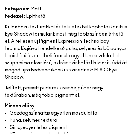
Befejezés:
Matt
Fedezet:
Építhető
Különböző textúrákkal és felületekkel kapható ikonikus
Eye Shadow formulánk most még több színben érhető
el. A teljesen új Pigment Expression Technology
technológiával rendelkező puha, selymes és bársonyos
tapintású élvonalbeli formula egyetlen mozdulattal
szupersima eloszlású, extrém színhatást biztosít. Add át
magad újra kedvenc ikonikus színednek: M∙A∙C Eye
Shadow.
Telített, préselt púderes szemhéjpúder négy
textúrában, még több pigmenttel.
Minden előny
Gazdag színhatás egyetlen mozdulattal
Puha, selymes textúra
Sima, egyenletes pigment