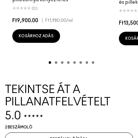
és pille
(0)
Ft9,900.00
|
Ft1,980.00
/ml
Ft13,50
KOSÁRHOZ ADÁS
KOSÁ
TEKINTSE ÁT A
PILLANATFELVÉTELT
5.0
2 BESZÁMOLÓ