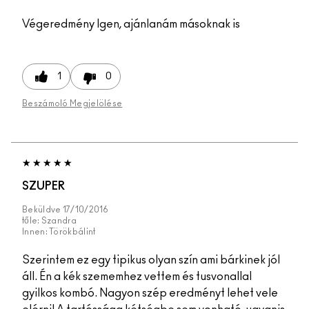
Végeredmény
Igen, ajánlanám másoknak is
1
0
Beszámoló Megjelölése
SZUPER
Beküldve
17/10/2016
tőle:
Szandra
Innen:
Törökbálint
Szerintem ez egy tipikus olyan szín ami bárkinek jól
áll. Én a kék szememhez vettem és tusvonallal
gyilkos kombó. Nagyon szép eredményt lehet vele