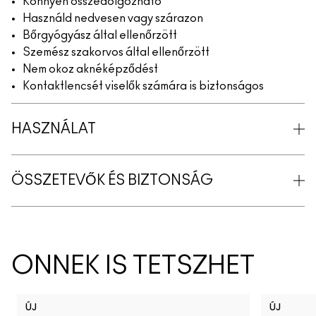
Könnyen összedolgozható
Használd nedvesen vagy szárazon
Bőrgyógyász által ellenőrzött
Szemész szakorvos által ellenőrzött
Nem okoz aknéképződést
Kontaktlencsét viselők számára is biztonságos
HASZNÁLAT
ÖSSZETEVŐK ÉS BIZTONSÁG
ÖNNEK IS TETSZHET
ÚJ
ÚJ