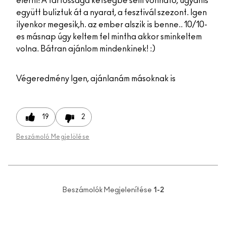
elérni! A tartóssága kétségbe sem vonható, ugyanis
együtt buliztuk át a nyarat, a fesztivál szezont. Igen
ilyenkor megesik,h. az ember alszik is benne.. 10/10-
es másnap úgy keltem fel mintha akkor sminkeltem
volna. Bátran ajánlom mindenkinek! :)
Végeredmény
Igen, ajánlanám másoknak is
19
2
Beszámoló Megjelölése
Beszámolók Megjelenítése
1-2