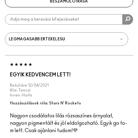
BESZÁMOLÓ ÍRÁSA
EGYIK KEDVENCEM LETT!
Beküldve
12/04/2021
tőle:
Temszi
Innen:
Harta
Hozzászólások róla: Stars N' Rockets
Nagyon csodálatos lilás rózsaszínes árnyalat,
nagyon pigmentált és jól eldolgozható. Egyik go to-
m lett. Csak ajánlani tudom!💜