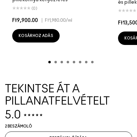
és pille
(0)
Ft9,900.00
|
Ft1,980.00
/ml
Ft13,50
KOSÁRHOZ ADÁS
KOSÁ
TEKINTSE ÁT A
PILLANATFELVÉTELT
5.0
2 BESZÁMOLÓ