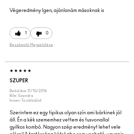
Végeredmény
Igen, ajánlanám másoknak is
1
0
Beszámoló Megjelölése
SZUPER
Beküldve
17/10/2016
tőle:
Szandra
Innen:
Törökbálint
Szerintem ez egy tipikus olyan szín ami bárkinek jól
áll. Én a kék szememhez vettem és tusvonallal
gyilkos kombó. Nagyon szép eredményt lehet vele