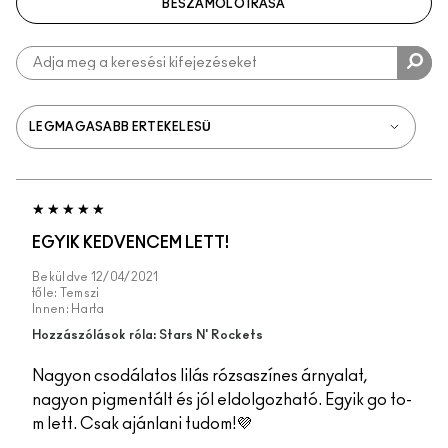
BESZÁMOLÓ ÍRÁSA
EGYIK KEDVENCEM LETT!
Beküldve
12/04/2021
tőle:
Temszi
Innen:
Harta
Hozzászólások róla: Stars N' Rockets
Nagyon csodálatos lilás rózsaszínes árnyalat,
nagyon pigmentált és jól eldolgozható. Egyik go to-
m lett. Csak ajánlani tudom!💜