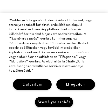
"Webhelyünk forgalmának elemzéséhez Cookie-kat, hogy
személyre szabott tartalmat, érdeklődésen alapuló
hirdetéseket és közösségi platformokról származó
különböző tartalmakat tudjunk számodra biztosítani. A
""Személyre szabás"" gombra kattintva vagy az
""Adatvédelmi irányelvekben"" bármikor kiválaszthatod a
cookie-beállításokat, vagy további információkat
kaphatsz a cookie-ról. Az összes cookie elfogadásához
vagy elutasításához kattintson az ""Elfogadom"" vagy
""Elutasítom"" gombra. Az oldal alján található „Sütik
kezelése” gombra kattintva bármikor visszavonhatja
hozzájárulását. "
Elutasítom
Elfogadom
Személyre szabás