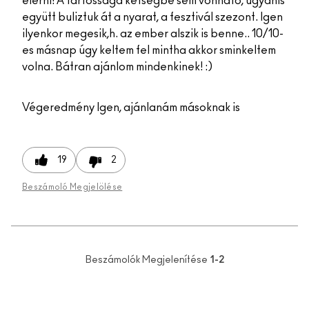
elérni! A tartóssága kétségbe sem vonható, ugyanis
együtt buliztuk át a nyarat, a fesztivál szezont. Igen
ilyenkor megesik,h. az ember alszik is benne.. 10/10-
es másnap úgy keltem fel mintha akkor sminkeltem
volna. Bátran ajánlom mindenkinek! :)
Végeredmény
Igen, ajánlanám másoknak is
19
2
Beszámoló Megjelölése
Beszámolók Megjelenítése
1-2