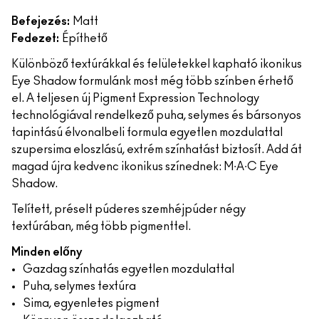
Befejezés:
Matt
Fedezet:
Építhető
Különböző textúrákkal és felületekkel kapható ikonikus
Eye Shadow formulánk most még több színben érhető
el. A teljesen új Pigment Expression Technology
technológiával rendelkező puha, selymes és bársonyos
tapintású élvonalbeli formula egyetlen mozdulattal
szupersima eloszlású, extrém színhatást biztosít. Add át
magad újra kedvenc ikonikus színednek: M∙A∙C Eye
Shadow.
Telített, préselt púderes szemhéjpúder négy
textúrában, még több pigmenttel.
Minden előny
Gazdag színhatás egyetlen mozdulattal
Puha, selymes textúra
Sima, egyenletes pigment