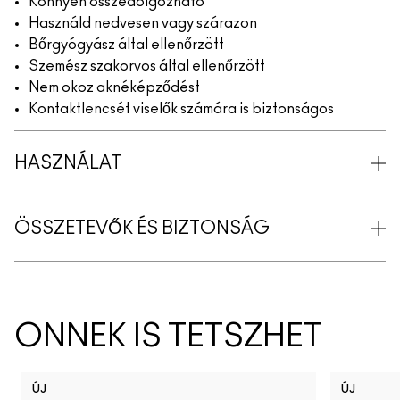
Könnyen összedolgozható
Használd nedvesen vagy szárazon
Bőrgyógyász által ellenőrzött
Szemész szakorvos által ellenőrzött
Nem okoz aknéképződést
Kontaktlencsét viselők számára is biztonságos
HASZNÁLAT
ÖSSZETEVŐK ÉS BIZTONSÁG
ÖNNEK IS TETSZHET
ÚJ
ÚJ