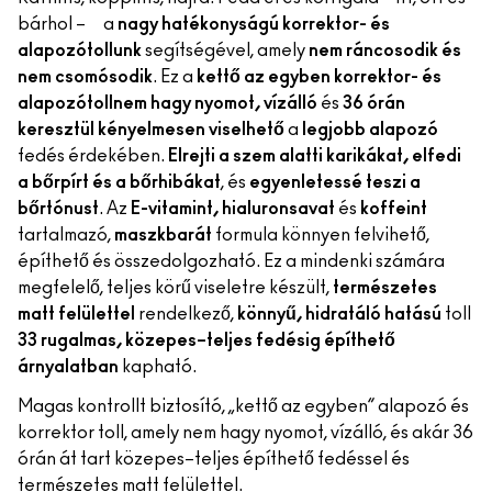
bárhol – a
nagy hatékonyságú korrektor- és
alapozótollunk
segítségével, amely
nem ráncosodik és
nem csomósodik
. Ez a
kettő az egyben korrektor- és
alapozótoll
nem hagy nyomot, vízálló
és
36 órán
keresztül kényelmesen viselhető
a
legjobb alapozó
fedés érdekében.
Elrejti a szem alatti karikákat, elfedi
a bőrpírt és a bőrhibákat
, és
egyenletessé teszi a
bőrtónust
. Az
E-vitamint, hialuronsavat
és
koffeint
tartalmazó,
maszkbarát
formula könnyen felvihető,
építhető és összedolgozható. Ez a mindenki számára
megfelelő, teljes körű viseletre készült,
természetes
matt felülettel
rendelkező,
könnyű, hidratáló hatású
toll
33 rugalmas, közepes–teljes fedésig építhető
árnyalatban
kapható.
Magas kontrollt biztosító, „kettő az egyben” alapozó és
korrektor toll, amely nem hagy nyomot, vízálló, és akár 36
órán át tart közepes–teljes építhető fedéssel és
természetes matt felülettel.