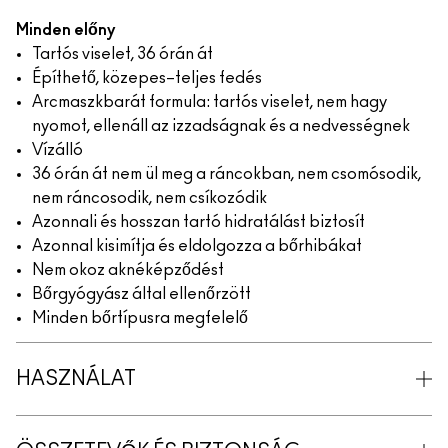
Minden előny
Tartós viselet, 36 órán át
Építhető, közepes–teljes fedés
Arcmaszkbarát formula: tartós viselet, nem hagy
nyomot, ellenáll az izzadságnak és a nedvességnek
Vízálló
36 órán át nem ül meg a ráncokban, nem csomósodik,
nem ráncosodik, nem csíkozódik
Azonnali és hosszan tartó hidratálást biztosít
Azonnal kisimítja és eldolgozza a bőrhibákat
Nem okoz aknéképződést
Bőrgyógyász által ellenőrzött
Minden bőrtípusra megfelelő
HASZNÁLAT