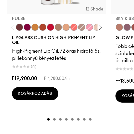
12 Shade
PULSE
SKY KIS
Pulse
Grapesicle
Yes!
Carbonated
Tantrum
Malt
Boy Bait
Slippery
Dressed To Dazzle
Yum Yum
Sugarrimmed
Mauvement
Sky Kiss
Suns
C
LIPGLASS CUSHION HIGH-PIGMENT LIP
GLOW P
OIL
Több cél
High-Pigment Lip Oil, 72 órás hidratálás,
színtele
pillekönnyű kényeztetés
és pille
(0)
Ft9,900.00
|
Ft1,980.00
/ml
Ft13,50
KOSÁRHOZ ADÁS
KOSÁ