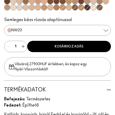
NC55
NC15
NC25
NC45
NW25
NW30
NC27
NW45
NW55
NC50
NC37
NC42
NW50
NW35
NW20
NC35
NW22
NC30
NC13
NW13
N18
NW18
NC17
NC40
NW15
NC41
NC38
NC20
NC47
NC44
NW60
NC12
NW40
Semleges bézs rózsás alaptónussal
NW20
KOSÁRHOZ ADÁS
Vásárolj 27900HUF értékben, és kapsz egy
Nyári Vászontáskát!
TERMÉKADATOK
Befejezés:
Természetes
Fedezet:
Építhető
Kattints, koppints, hajrá! Fedd el és korrigáld – itt, ott és