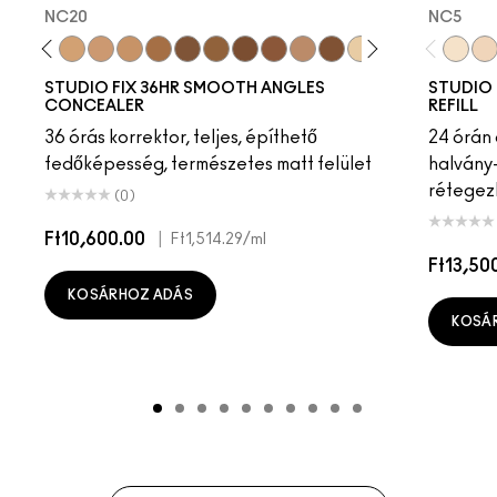
NC20
NC5​
5
20
NC17.5
NC27
NC20
NW18
NC37
NC47
NC55
NW40
NW45
NW43
NW30
NC58
NC11.5
NC40
NC45
NW10
NC5​
NC1
NC1
STUDIO FIX 36HR SMOOTH ANGLES
STUDIO 
CONCEALER
REFILL
36 órás korrektor, teljes, építhető
24 órán 
fedőképesség, természetes matt felület
halvány-
rétegezh
(0)
Ft10,600.00
|
Ft1,514.29
/ml
Ft13,50
KOSÁRHOZ ADÁS
KOSÁ