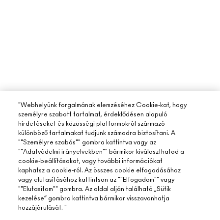
"Webhelyünk forgalmának elemzéséhez Cookie-kat, hogy
személyre szabott tartalmat, érdeklődésen alapuló
hirdetéseket és közösségi platformokról származó
különböző tartalmakat tudjunk számodra biztosítani. A
""Személyre szabás"" gombra kattintva vagy az
""Adatvédelmi irányelvekben"" bármikor kiválaszthatod a
cookie-beállításokat, vagy további információkat
kaphatsz a cookie-ról. Az összes cookie elfogadásához
vagy elutasításához kattintson az ""Elfogadom"" vagy
""Elutasítom"" gombra. Az oldal alján található „Sütik
kezelése” gombra kattintva bármikor visszavonhatja
hozzájárulását. "